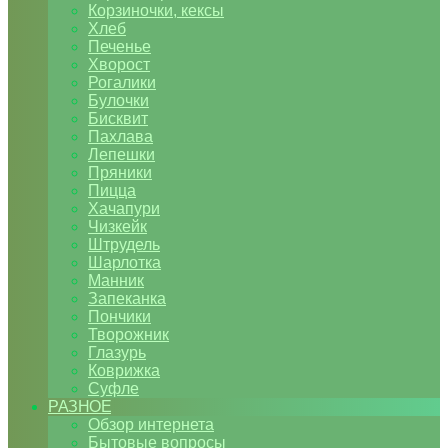
Корзиночки, кексы
Хлеб
Печенье
Хворост
Рогалики
Булочки
Бисквит
Пахлава
Лепешки
Пряники
Пицца
Хачапури
Чизкейк
Штрудель
Шарлотка
Манник
Запеканка
Пончики
Творожник
Глазурь
Коврижка
Суфле
РАЗНОЕ
Обзор интернета
Бытовые вопросы