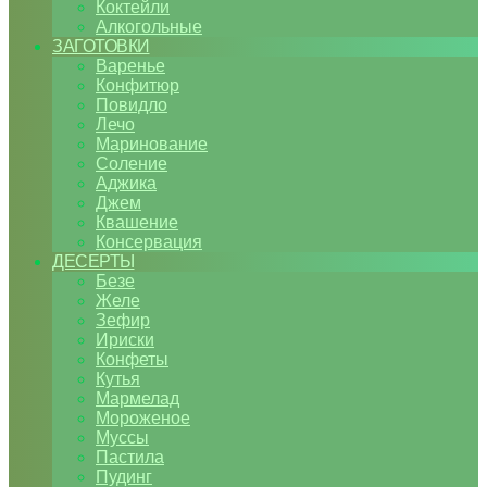
Коктейли
Алкогольные
ЗАГОТОВКИ
Варенье
Конфитюр
Повидло
Лечо
Маринование
Соление
Аджика
Джем
Квашение
Консервация
ДЕСЕРТЫ
Безе
Желе
Зефир
Ириски
Конфеты
Кутья
Мармелад
Мороженое
Муссы
Пастила
Пудинг