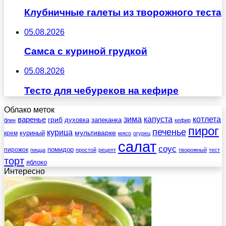
Клубничные галеты из творожного теста
05.08.2026
Самса с куриной грудкой
05.08.2026
Тесто для чебуреков на кефире
Облако меток
зима
котлета
варенье
капуста
гриб
духовка
запеканка
блин
кефир
пирог
печенье
курица
мультиварке
куриный
крем
мясо
огурец
салат
соус
помидор
пирожок
пицца
простой
рецепт
творожный
тест
торт
яблоко
Интересно