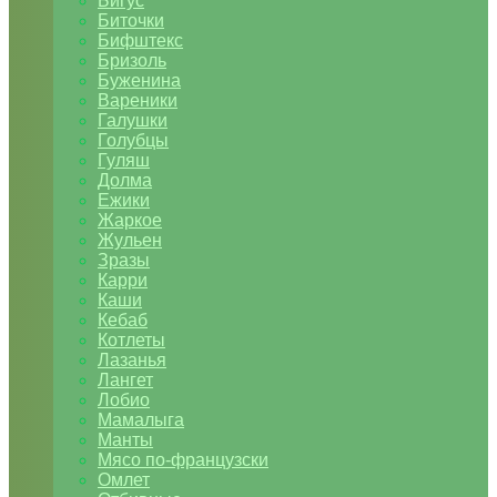
Бигус
Биточки
Бифштекс
Бризоль
Буженина
Вареники
Галушки
Голубцы
Гуляш
Долма
Ежики
Жаркое
Жульен
Зразы
Карри
Каши
Кебаб
Котлеты
Лазанья
Лангет
Лобио
Мамалыга
Манты
Мясо по-французски
Омлет