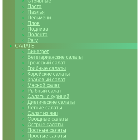
Отбивные
Паста
Паэлья
Пельмени
Плов
Подлива
Полента
Рагу
САЛАТЫ
Винегрет
Вегетарианские салаты
Греческий салат
Грибные салаты
Корейские салаты
Крабовый салат
Мясной салат
Рыбный салат
Салаты с курицей
Диетические салаты
Летние салаты
Салат из яиц
Овощные салаты
Острые салаты
Постные салаты
Простые салаты