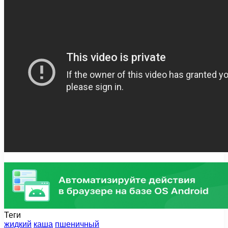
Теги
жидкий
каша
пшеничный