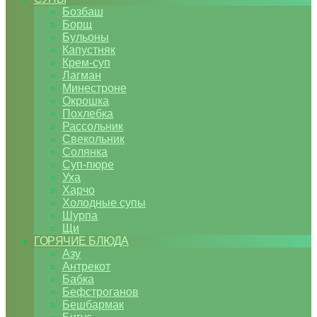
Бозбаш
Борщ
Бульоны
Капустняк
Крем-суп
Лагман
Минестроне
Окрошка
Похлебка
Рассольник
Свекольник
Солянка
Суп-пюре
Уха
Харчо
Холодные супы
Шурпа
Щи
ГОРЯЧИЕ БЛЮДА
Азу
Антрекот
Бабка
Бефстроганов
Бешбармак