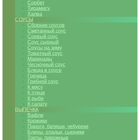
Сорбет
Тирамису
Халва
СОУСЫ
Сборник соусов
Сметанный соус
Соевый соус
Соус сырный
Соусы на зиму
Томатный соус
Маринады
Чесночный соус
Блюда в соусе
Горчица
Грибной соус
К мясу
К птице
К рыбе
К салату
ВЫПЕЧКА
Вафли
Коржики
Пироги, беляши, чебуреки
Блины, оладьи, сырники
Торты, пирожные