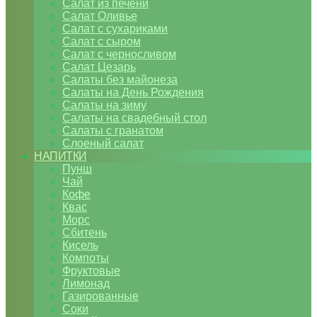
Салат из печени
Салат Оливье
Салат с сухариками
Салат с сыром
Салат с черносливом
Салат Цезарь
Салаты без майонеза
Салаты на День Рождения
Салаты на зиму
Салаты на свадебный стол
Салаты с гранатом
Слоеный салат
НАПИТКИ
Пунш
Чай
Кофе
Квас
Морс
Сбитень
Кисель
Компоты
Фруктовые
Лимонад
Газированные
Соки