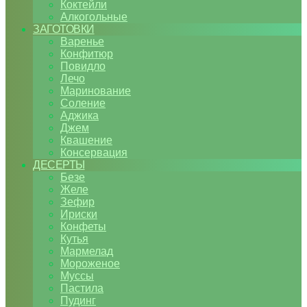
Коктейли
Алкогольные
ЗАГОТОВКИ
Варенье
Конфитюр
Повидло
Лечо
Маринование
Соление
Аджика
Джем
Квашение
Консервация
ДЕСЕРТЫ
Безе
Желе
Зефир
Ириски
Конфеты
Кутья
Мармелад
Мороженое
Муссы
Пастила
Пудинг