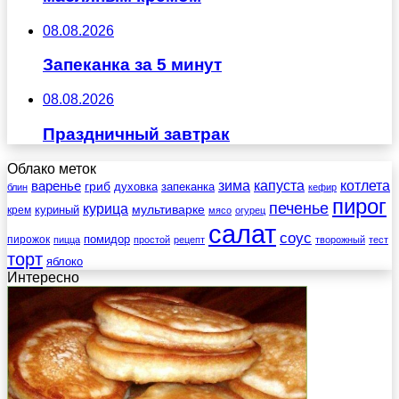
08.08.2026
Запеканка за 5 минут
08.08.2026
Праздничный завтрак
Облако меток
зима
котлета
варенье
капуста
гриб
духовка
запеканка
блин
кефир
пирог
печенье
курица
мультиварке
куриный
крем
мясо
огурец
салат
соус
помидор
пирожок
пицца
простой
рецепт
творожный
тест
торт
яблоко
Интересно