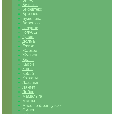
Бигус
Биточки
Бифштекс
Бризоль
Буженина
Вареники
Галушки
Голубцы
Гуляш
Долма
Ежики
Жаркое
Жульен
Зразы
Карри
Каши
Кебаб
Котлеты
Лазанья
Лангет
Лобио
Мамалыга
Манты
Мясо по-французски
Омлет