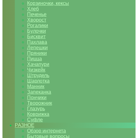
Корзиночки, кексы
Хлеб
Печенье
Хворост
Рогалики
Булочки
Бисквит
Пахлава
Лепешки
Пряники
Пицца
Хачапури
Чизкейк
Штрудель
Шарлотка
Манник
Запеканка
Пончики
Творожник
Глазурь
Коврижка
Суфле
РАЗНОЕ
Обзор интернета
Бытовые вопросы