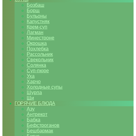
Бозбаш
Борщ
Бульоны
Капустняк
Крем-суп
Лагман
Минестроне
Окрошка
Похлебка
Рассольник
Свекольник
Солянка
Суп-пюре
Уха
Харчо
Холодные супы
Шурпа
Щи
ГОРЯЧИЕ БЛЮДА
Азу
Антрекот
Бабка
Бефстроганов
Бешбармак