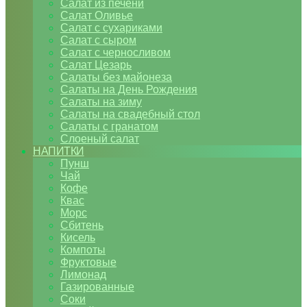
Салат из печени
Салат Оливье
Салат с сухариками
Салат с сыром
Салат с черносливом
Салат Цезарь
Салаты без майонеза
Салаты на День Рождения
Салаты на зиму
Салаты на свадебный стол
Салаты с гранатом
Слоеный салат
НАПИТКИ
Пунш
Чай
Кофе
Квас
Морс
Сбитень
Кисель
Компоты
Фруктовые
Лимонад
Газированные
Соки