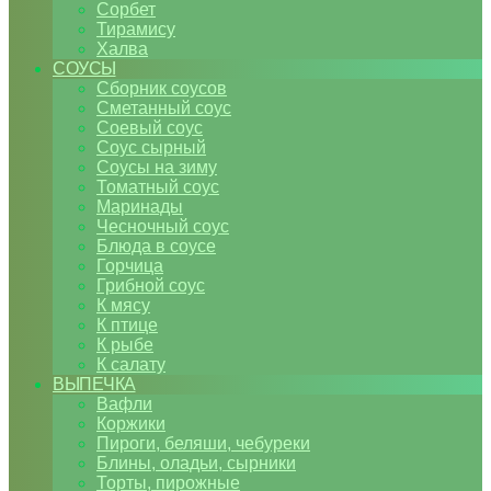
Сорбет
Тирамису
Халва
СОУСЫ
Сборник соусов
Сметанный соус
Соевый соус
Соус сырный
Соусы на зиму
Томатный соус
Маринады
Чесночный соус
Блюда в соусе
Горчица
Грибной соус
К мясу
К птице
К рыбе
К салату
ВЫПЕЧКА
Вафли
Коржики
Пироги, беляши, чебуреки
Блины, оладьи, сырники
Торты, пирожные