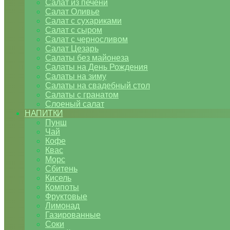
Салат из печени
Салат Оливье
Салат с сухариками
Салат с сыром
Салат с черносливом
Салат Цезарь
Салаты без майонеза
Салаты на День Рождения
Салаты на зиму
Салаты на свадебный стол
Салаты с гранатом
Слоеный салат
НАПИТКИ
Пунш
Чай
Кофе
Квас
Морс
Сбитень
Кисель
Компоты
Фруктовые
Лимонад
Газированные
Соки