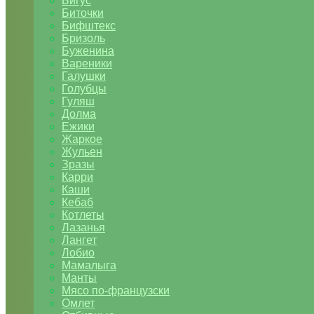
Бигус
Биточки
Бифштекс
Бризоль
Буженина
Вареники
Галушки
Голубцы
Гуляш
Долма
Ежики
Жаркое
Жульен
Зразы
Карри
Каши
Кебаб
Котлеты
Лазанья
Лангет
Лобио
Мамалыга
Манты
Мясо по-французски
Омлет