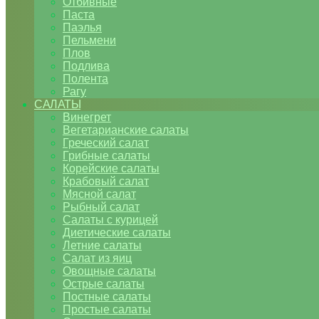
Отбивные
Паста
Паэлья
Пельмени
Плов
Подлива
Полента
Рагу
САЛАТЫ
Винегрет
Вегетарианские салаты
Греческий салат
Грибные салаты
Корейские салаты
Крабовый салат
Мясной салат
Рыбный салат
Салаты с курицей
Диетические салаты
Летние салаты
Салат из яиц
Овощные салаты
Острые салаты
Постные салаты
Простые салаты