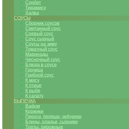
Сорбет
Тирамису
Халва
СОУСЫ
Сборник соусов
Сметанный соус
Соевый соус
Соус сырный
Соусы на зиму
Томатный соус
Маринады
Чесночный соус
Блюда в соусе
Горчица
Грибной соус
К мясу
К птице
К рыбе
К салату
ВЫПЕЧКА
Вафли
Коржики
Пироги, беляши, чебуреки
Блины, оладьи, сырники
Торты, пирожные