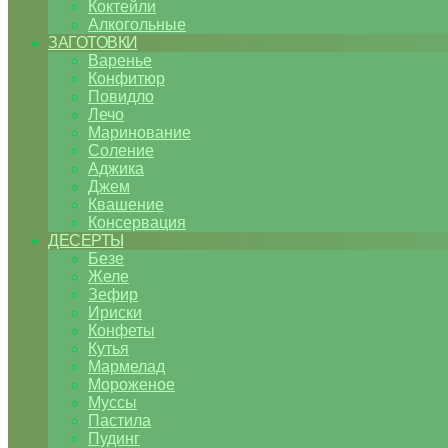
Коктейли
Алкогольные
ЗАГОТОВКИ
Варенье
Конфитюр
Повидло
Лечо
Маринование
Соление
Аджика
Джем
Квашение
Консервация
ДЕСЕРТЫ
Безе
Желе
Зефир
Ириски
Конфеты
Кутья
Мармелад
Мороженое
Муссы
Пастила
Пудинг