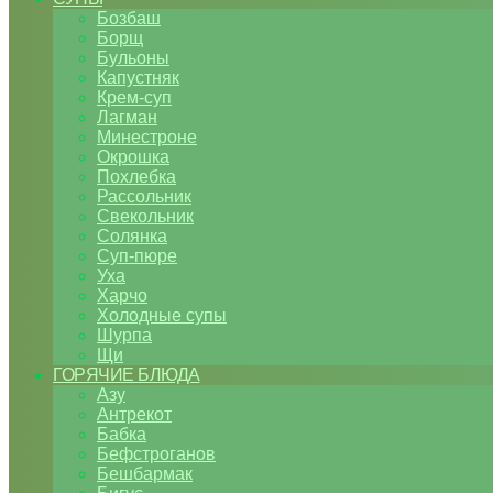
Бозбаш
Борщ
Бульоны
Капустняк
Крем-суп
Лагман
Минестроне
Окрошка
Похлебка
Рассольник
Свекольник
Солянка
Суп-пюре
Уха
Харчо
Холодные супы
Шурпа
Щи
ГОРЯЧИЕ БЛЮДА
Азу
Антрекот
Бабка
Бефстроганов
Бешбармак