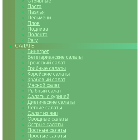
Отбивные
Паста
Паэлья
Пельмени
Плов
Подлива
Полента
Рагу
САЛАТЫ
Винегрет
Вегетарианские салаты
Греческий салат
Грибные салаты
Корейские салаты
Крабовый салат
Мясной салат
Рыбный салат
Салаты с курицей
Диетические салаты
Летние салаты
Салат из яиц
Овощные салаты
Острые салаты
Постные салаты
Простые салаты