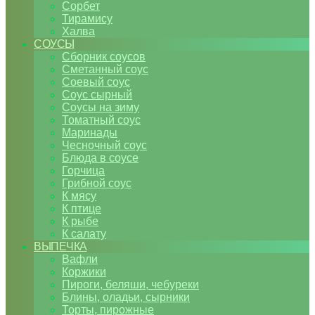
Сорбет
Тирамису
Халва
СОУСЫ
Сборник соусов
Сметанный соус
Соевый соус
Соус сырный
Соусы на зиму
Томатный соус
Маринады
Чесночный соус
Блюда в соусе
Горчица
Грибной соус
К мясу
К птице
К рыбе
К салату
ВЫПЕЧКА
Вафли
Коржики
Пироги, беляши, чебуреки
Блины, оладьи, сырники
Торты, пирожные