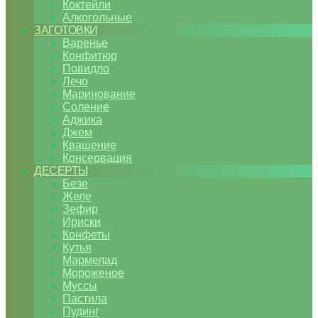
Коктейли
Алкогольные
ЗАГОТОВКИ
Варенье
Конфитюр
Повидло
Лечо
Маринование
Соление
Аджика
Джем
Квашение
Консервация
ДЕСЕРТЫ
Безе
Желе
Зефир
Ириски
Конфеты
Кутья
Мармелад
Мороженое
Муссы
Пастила
Пудинг