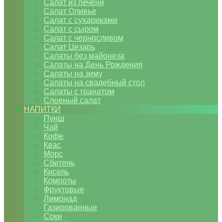
Салат из печени
Салат Оливье
Салат с сухариками
Салат с сыром
Салат с черносливом
Салат Цезарь
Салаты без майонеза
Салаты на День Рождения
Салаты на зиму
Салаты на свадебный стол
Салаты с гранатом
Слоеный салат
НАПИТКИ
Пунш
Чай
Кофе
Квас
Морс
Сбитень
Кисель
Компоты
Фруктовые
Лимонад
Газированные
Соки