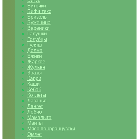
Бигус
Биточки
Бифштекс
Бризоль
Буженина
Вареники
Галушки
Голубцы
Гуляш
Долма
Ежики
Жаркое
Жульен
Зразы
Карри
Каши
Кебаб
Котлеты
Лазанья
Лангет
Лобио
Мамалыга
Манты
Мясо по-французски
Омлет