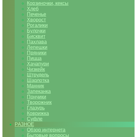
Корзиночки, кексы
Хлеб
Печенье
Хворост
Рогалики
Булочки
Бисквит
Пахлава
Лепешки
Пряники
Пицца
Хачапури
Чизкейк
Штрудель
Шарлотка
Манник
Запеканка
Пончики
Творожник
Глазурь
Коврижка
Суфле
РАЗНОЕ
Обзор интернета
Бытовые вопросы