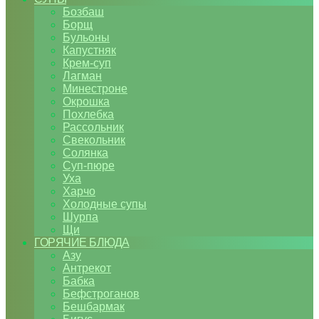
Бозбаш
Борщ
Бульоны
Капустняк
Крем-суп
Лагман
Минестроне
Окрошка
Похлебка
Рассольник
Свекольник
Солянка
Суп-пюре
Уха
Харчо
Холодные супы
Шурпа
Щи
ГОРЯЧИЕ БЛЮДА
Азу
Антрекот
Бабка
Бефстроганов
Бешбармак