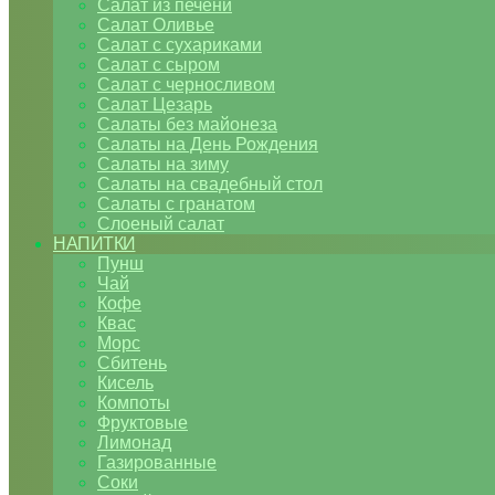
Салат из печени
Салат Оливье
Салат с сухариками
Салат с сыром
Салат с черносливом
Салат Цезарь
Салаты без майонеза
Салаты на День Рождения
Салаты на зиму
Салаты на свадебный стол
Салаты с гранатом
Слоеный салат
НАПИТКИ
Пунш
Чай
Кофе
Квас
Морс
Сбитень
Кисель
Компоты
Фруктовые
Лимонад
Газированные
Соки