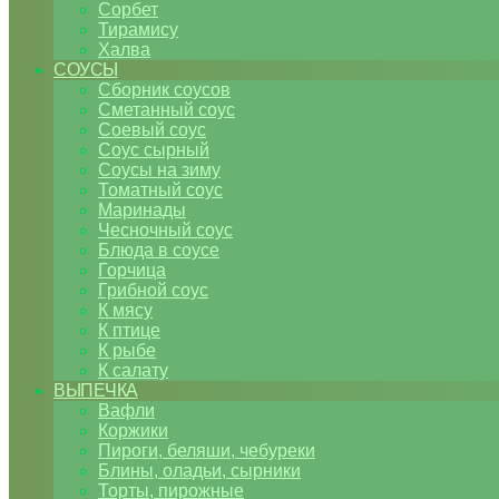
Сорбет
Тирамису
Халва
СОУСЫ
Сборник соусов
Сметанный соус
Соевый соус
Соус сырный
Соусы на зиму
Томатный соус
Маринады
Чесночный соус
Блюда в соусе
Горчица
Грибной соус
К мясу
К птице
К рыбе
К салату
ВЫПЕЧКА
Вафли
Коржики
Пироги, беляши, чебуреки
Блины, оладьи, сырники
Торты, пирожные