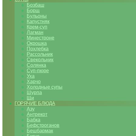
Бозбаш
Борщ
Бульоны
Капустняк
Крем-суп
Лагман
Минестроне
Окрошка
Похлебка
Рассольник
Свекольник
Солянка
Суп-пюре
Уха
Харчо
Холодные супы
Шурпа
Щи
ГОРЯЧИЕ БЛЮДА
Азу
Антрекот
Бабка
Бефстроганов
Бешбармак