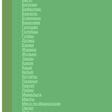
Бигус
Биточки
Бифштекс
Бризоль
Буженина
Вареники
Галушки
Голубцы
Гуляш
Долма
Ежики
Жаркое
Жульен
Зразы
Карри
Каши
Кебаб
Котлеты
Лазанья
Лангет
Лобио
Мамалыга
Манты
Мясо по-французски
Омлет