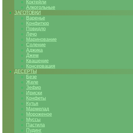
Коктейли
Алкогольные
ЗАГОТОВКИ
Варенье
Конфитюр
Повидло
Лечо
Маринование
Соление
Аджика
Джем
Квашение
Консервация
ДЕСЕРТЫ
Безе
Желе
Зефир
Ириски
Конфеты
Кутья
Мармелад
Мороженое
Муссы
Пастила
Пудинг