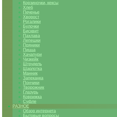
Корзиночки, кексы
Хлеб
Печенье
Хворост
Рогалики
Булочки
Бисквит
Пахлава
Лепешки
Пряники
Пицца
Хачапури
Чизкейк
Штрудель
Шарлотка
Манник
Запеканка
Пончики
Творожник
Глазурь
Коврижка
Суфле
РАЗНОЕ
Обзор интернета
Бытовые вопросы