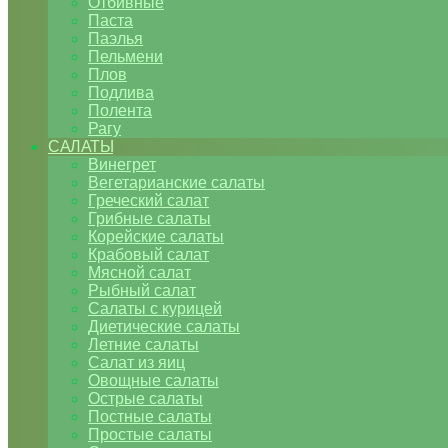
Отбивные
Паста
Паэлья
Пельмени
Плов
Подлива
Полента
Рагу
САЛАТЫ
Винегрет
Вегетарианские салаты
Греческий салат
Грибные салаты
Корейские салаты
Крабовый салат
Мясной салат
Рыбный салат
Салаты с курицей
Диетические салаты
Летние салаты
Салат из яиц
Овощные салаты
Острые салаты
Постные салаты
Простые салаты