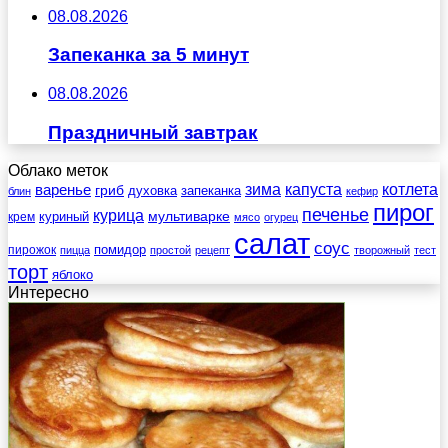
08.08.2026
Запеканка за 5 минут
08.08.2026
Праздничный завтрак
Облако меток
зима
котлета
варенье
капуста
гриб
духовка
запеканка
блин
кефир
пирог
печенье
курица
мультиварке
куриный
крем
мясо
огурец
салат
соус
помидор
пирожок
пицца
простой
рецепт
творожный
тест
торт
яблоко
Интересно