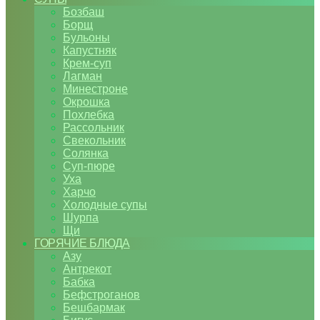
Бозбаш
Борщ
Бульоны
Капустняк
Крем-суп
Лагман
Минестроне
Окрошка
Похлебка
Рассольник
Свекольник
Солянка
Суп-пюре
Уха
Харчо
Холодные супы
Шурпа
Щи
ГОРЯЧИЕ БЛЮДА
Азу
Антрекот
Бабка
Бефстроганов
Бешбармак