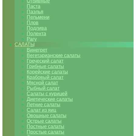
Отбивные
Паста
Паэлья
Пельмени
Плов
Подлива
Полента
Рагу
САЛАТЫ
Винегрет
Вегетарианские салаты
Греческий салат
Грибные салаты
Корейские салаты
Крабовый салат
Мясной салат
Рыбный салат
Салаты с курицей
Диетические салаты
Летние салаты
Салат из яиц
Овощные салаты
Острые салаты
Постные салаты
Простые салаты