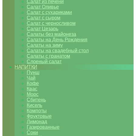
Салат из печени
Салат Оливье
Салат с сухариками
Салат с сыром
Салат с черносливом
Салат Цезарь
Салаты без майонеза
Салаты на День Рождения
Салаты на зиму
Салаты на свадебный стол
Салаты с гранатом
Слоеный салат
НАПИТКИ
Пунш
Чай
Кофе
Квас
Морс
Сбитень
Кисель
Компоты
Фруктовые
Лимонад
Газированные
Соки