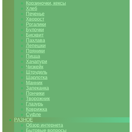
Корзиночки, кексы
Хлеб
Печенье
Хворост
Рогалики
Булочки
Бисквит
Пахлава
Лепешки
Пряники
Пицца
Хачапури
Чизкейк
Штрудель
Шарлотка
Манник
Запеканка
Пончики
Творожник
Глазурь
Коврижка
Суфле
РАЗНОЕ
Обзор интернета
Бытовые вопросы