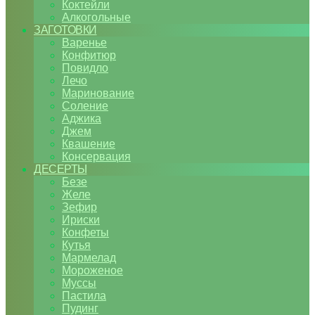
Коктейли
Алкогольные
ЗАГОТОВКИ
Варенье
Конфитюр
Повидло
Лечо
Маринование
Соление
Аджика
Джем
Квашение
Консервация
ДЕСЕРТЫ
Безе
Желе
Зефир
Ириски
Конфеты
Кутья
Мармелад
Мороженое
Муссы
Пастила
Пудинг