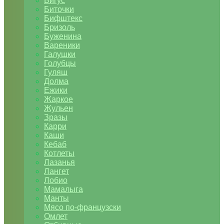
Бигус
Биточки
Бифштекс
Бризоль
Буженина
Вареники
Галушки
Голубцы
Гуляш
Долма
Ежики
Жаркое
Жульен
Зразы
Карри
Каши
Кебаб
Котлеты
Лазанья
Лангет
Лобио
Мамалыга
Манты
Мясо по-французски
Омлет