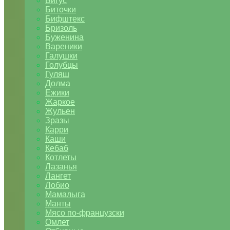
Бигус
Биточки
Бифштекс
Бризоль
Буженина
Вареники
Галушки
Голубцы
Гуляш
Долма
Ежики
Жаркое
Жульен
Зразы
Карри
Каши
Кебаб
Котлеты
Лазанья
Лангет
Лобио
Мамалыга
Манты
Мясо по-французски
Омлет