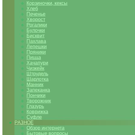
Корзиночки, кексы
Хлеб
Печенье
Хворост
Рогалики
Булочки
Бисквит
Пахлава
Лепешки
Пряники
Пицца
Хачапури
Чизкейк
Штрудель
Шарлотка
Манник
Запеканка
Пончики
Творожник
Глазурь
Коврижка
Суфле
РАЗНОЕ
Обзор интернета
Бытовые вопросы