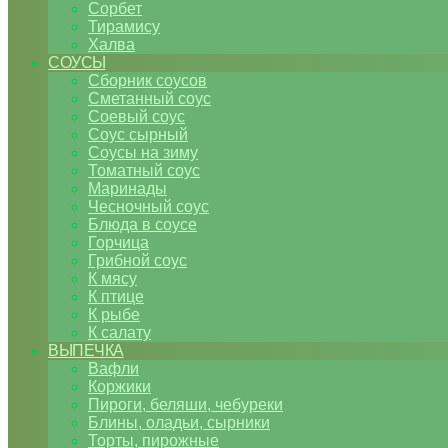
Сорбет
Тирамису
Халва
СОУСЫ
Сборник соусов
Сметанный соус
Соевый соус
Соус сырный
Соусы на зиму
Томатный соус
Маринады
Чесночный соус
Блюда в соусе
Горчица
Грибной соус
К мясу
К птице
К рыбе
К салату
ВЫПЕЧКА
Вафли
Коржики
Пироги, беляши, чебуреки
Блины, оладьи, сырники
Торты, пирожные