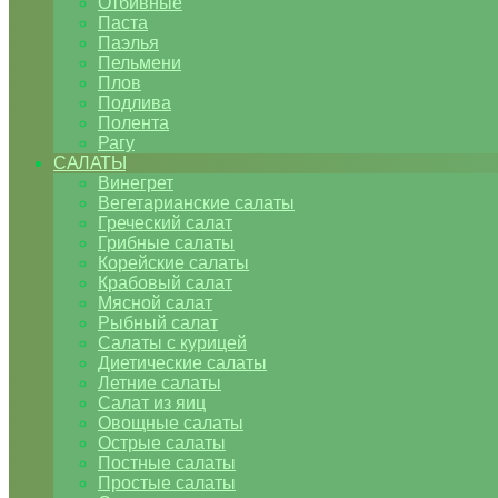
Отбивные
Паста
Паэлья
Пельмени
Плов
Подлива
Полента
Рагу
САЛАТЫ
Винегрет
Вегетарианские салаты
Греческий салат
Грибные салаты
Корейские салаты
Крабовый салат
Мясной салат
Рыбный салат
Салаты с курицей
Диетические салаты
Летние салаты
Салат из яиц
Овощные салаты
Острые салаты
Постные салаты
Простые салаты