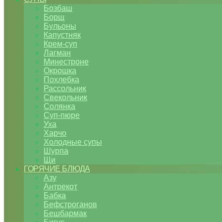
Бозбаш
Борщ
Бульоны
Капустняк
Крем-суп
Лагман
Минестроне
Окрошка
Похлебка
Рассольник
Свекольник
Солянка
Суп-пюре
Уха
Харчо
Холодные супы
Шурпа
Щи
ГОРЯЧИЕ БЛЮДА
Азу
Антрекот
Бабка
Бефстроганов
Бешбармак