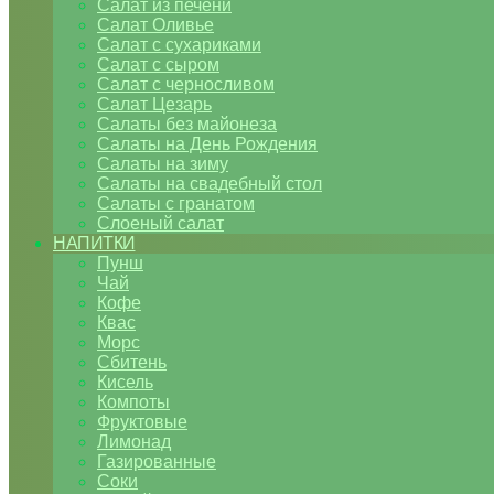
Салат из печени
Салат Оливье
Салат с сухариками
Салат с сыром
Салат с черносливом
Салат Цезарь
Салаты без майонеза
Салаты на День Рождения
Салаты на зиму
Салаты на свадебный стол
Салаты с гранатом
Слоеный салат
НАПИТКИ
Пунш
Чай
Кофе
Квас
Морс
Сбитень
Кисель
Компоты
Фруктовые
Лимонад
Газированные
Соки