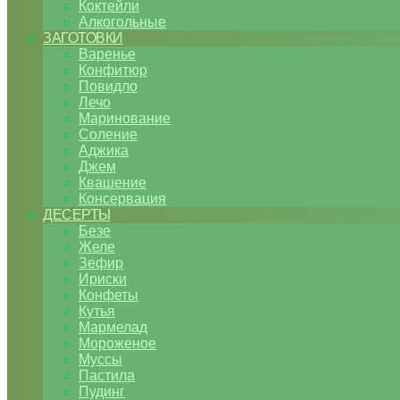
Коктейли
Алкогольные
ЗАГОТОВКИ
Варенье
Конфитюр
Повидло
Лечо
Маринование
Соление
Аджика
Джем
Квашение
Консервация
ДЕСЕРТЫ
Безе
Желе
Зефир
Ириски
Конфеты
Кутья
Мармелад
Мороженое
Муссы
Пастила
Пудинг