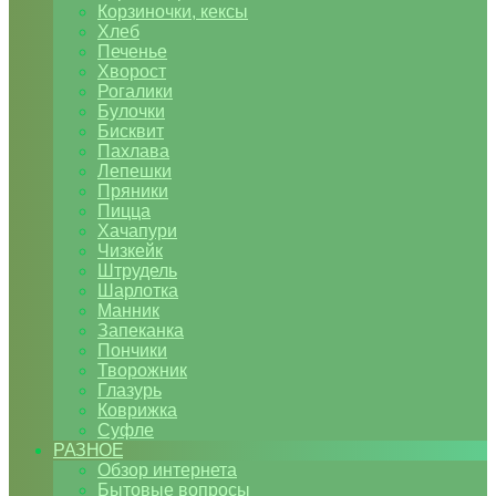
Корзиночки, кексы
Хлеб
Печенье
Хворост
Рогалики
Булочки
Бисквит
Пахлава
Лепешки
Пряники
Пицца
Хачапури
Чизкейк
Штрудель
Шарлотка
Манник
Запеканка
Пончики
Творожник
Глазурь
Коврижка
Суфле
РАЗНОЕ
Обзор интернета
Бытовые вопросы