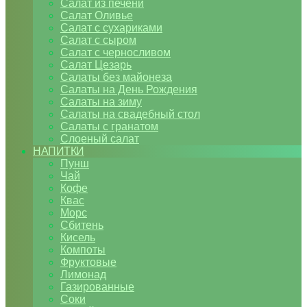
Салат из печени
Салат Оливье
Салат с сухариками
Салат с сыром
Салат с черносливом
Салат Цезарь
Салаты без майонеза
Салаты на День Рождения
Салаты на зиму
Салаты на свадебный стол
Салаты с гранатом
Слоеный салат
НАПИТКИ
Пунш
Чай
Кофе
Квас
Морс
Сбитень
Кисель
Компоты
Фруктовые
Лимонад
Газированные
Соки