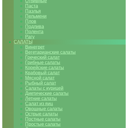
Отбивные
Паста
Паэлья
Пельмени
Плов
Подлива
Полента
Рагу
САЛАТЫ
Винегрет
Вегетарианские салаты
Греческий салат
Грибные салаты
Корейские салаты
Крабовый салат
Мясной салат
Рыбный салат
Салаты с курицей
Диетические салаты
Летние салаты
Салат из яиц
Овощные салаты
Острые салаты
Постные салаты
Простые салаты