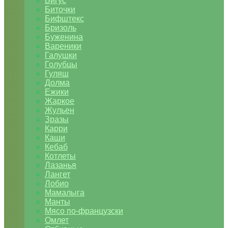
Бигус
Биточки
Бифштекс
Бризоль
Буженина
Вареники
Галушки
Голубцы
Гуляш
Долма
Ежики
Жаркое
Жульен
Зразы
Карри
Каши
Кебаб
Котлеты
Лазанья
Лангет
Лобио
Мамалыга
Манты
Мясо по-французски
Омлет