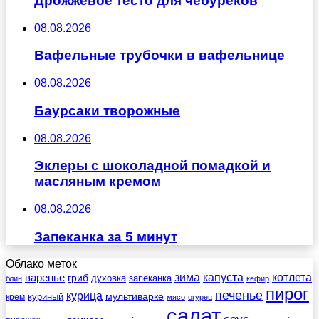
Дрожжевое тесто для чебуреков
08.08.2026
Вафельные трубочки в вафельнице
08.08.2026
Баурсаки творожные
08.08.2026
Эклеры с шоколадной помадкой и
масляным кремом
08.08.2026
Запеканка за 5 минут
Облако меток
зима
котлета
варенье
капуста
гриб
духовка
запеканка
блин
кефир
пирог
печенье
курица
мультиварке
куриный
крем
мясо
огурец
салат