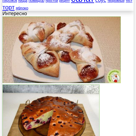
соус
помидор
пирожок
пицца
простой
рецепт
творожный
тест
торт
яблоко
Интересно