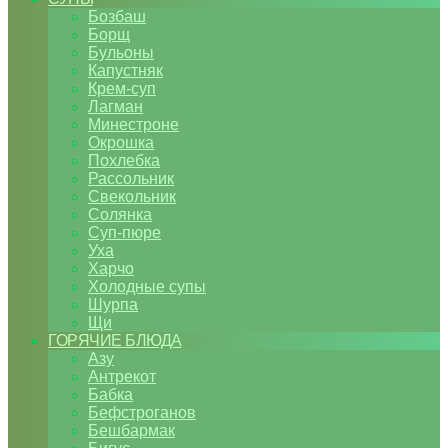
Бозбаш
Борщ
Бульоны
Капустняк
Крем-суп
Лагман
Минестроне
Окрошка
Похлебка
Рассольник
Свекольник
Солянка
Суп-пюре
Уха
Харчо
Холодные супы
Шурпа
Щи
ГОРЯЧИЕ БЛЮДА
Азу
Антрекот
Бабка
Бефстроганов
Бешбармак