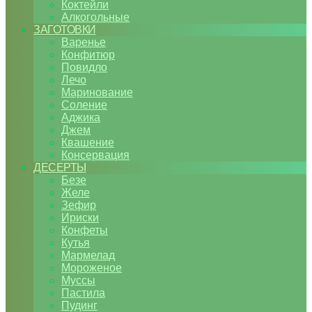
Коктейли
Алкогольные
ЗАГОТОВКИ
Варенье
Конфитюр
Повидло
Лечо
Маринование
Соление
Аджика
Джем
Квашение
Консервация
ДЕСЕРТЫ
Безе
Желе
Зефир
Ириски
Конфеты
Кутья
Мармелад
Мороженое
Муссы
Пастила
Пудинг