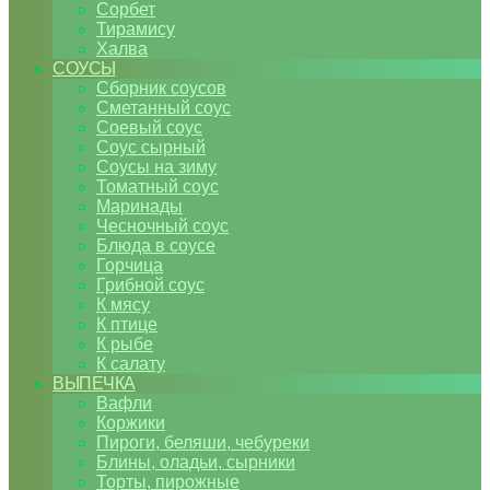
Сорбет
Тирамису
Халва
СОУСЫ
Сборник соусов
Сметанный соус
Соевый соус
Соус сырный
Соусы на зиму
Томатный соус
Маринады
Чесночный соус
Блюда в соусе
Горчица
Грибной соус
К мясу
К птице
К рыбе
К салату
ВЫПЕЧКА
Вафли
Коржики
Пироги, беляши, чебуреки
Блины, оладьи, сырники
Торты, пирожные