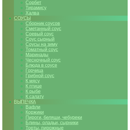
Сорбет
Тирамису
Халва
СОУСЫ
Сборник соусов
Сметанный соус
Соевый соус
Соус сырный
Соусы на зиму
Томатный соус
Маринады
Чесночный соус
Блюда в соусе
Горчица
Грибной соус
К мясу
К птице
К рыбе
К салату
ВЫПЕЧКА
Вафли
Коржики
Пироги, беляши, чебуреки
Блины, оладьи, сырники
Торты, пирожные