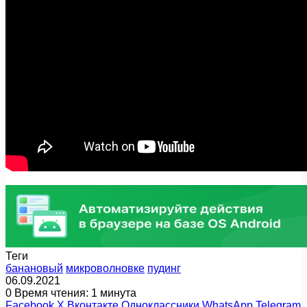
Теги
банановый
микроволновке
пудинг
06.09.2021
0
Время чтения: 1 минута
Facebook
X
Вконтакте
Одноклассники
WhatsApp
Telegram