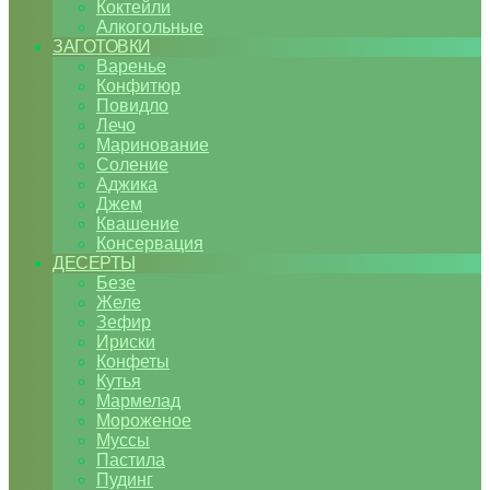
Коктейли
Алкогольные
ЗАГОТОВКИ
Варенье
Конфитюр
Повидло
Лечо
Маринование
Соление
Аджика
Джем
Квашение
Консервация
ДЕСЕРТЫ
Безе
Желе
Зефир
Ириски
Конфеты
Кутья
Мармелад
Мороженое
Муссы
Пастила
Пудинг