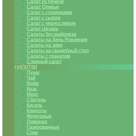
Салат из печени
Салат Оливье
Салат с сухариками
Салат с сыром
Салат с черносливом
Салат Цезарь
Салаты без майонеза
Салаты на День Рождения
Салаты на зиму
Салаты на свадебный стол
Салаты с гранатом
Слоеный салат
НАПИТКИ
Пунш
Чай
Кофе
Квас
Морс
Сбитень
Кисель
Компоты
Фруктовые
Лимонад
Газированные
Соки