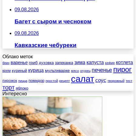
09.08.2026
Багет с сыром и чесноком
09.08.2026
Кавказские чебуреки
Облако меток
зима
котлета
варенье
капуста
гриб
духовка
запеканка
блин
кефир
пирог
печенье
курица
мультиварке
куриный
крем
мясо
огурец
салат
соус
помидор
пирожок
пицца
простой
рецепт
творожный
тест
торт
яблоко
Интересно