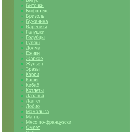
Бигус
Биточки
Бифштекс
Бризоль
Буженина
Вареники
Галушки
Голубцы
Гуляш
Долма
Ежики
Жаркое
Жульен
Зразы
Карри
Каши
Кебаб
Котлеты
Лазанья
Лангет
Лобио
Мамалыга
Манты
Мясо по-французски
Омлет