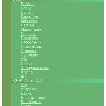
Бозбаш
Борщ
Бульоны
Капустняк
Крем-суп
Лагман
Минестроне
Окрошка
Похлебка
Рассольник
Свекольник
Солянка
Суп-пюре
Уха
Харчо
Холодные супы
Шурпа
Щи
ГОРЯЧИЕ БЛЮДА
Азу
Антрекот
Бабка
Бефстроганов
Бешбармак