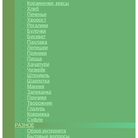
Корзиночки, кексы
Хлеб
Печенье
Хворост
Рогалики
Булочки
Бисквит
Пахлава
Лепешки
Пряники
Пицца
Хачапури
Чизкейк
Штрудель
Шарлотка
Манник
Запеканка
Пончики
Творожник
Глазурь
Коврижка
Суфле
РАЗНОЕ
Обзор интернета
Бытовые вопросы