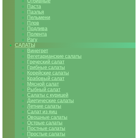
Отбивные
Паста
Паэлья
Пельмени
Плов
Подлива
Полента
Рагу
САЛАТЫ
Винегрет
Вегетарианские салаты
Греческий салат
Грибные салаты
Корейские салаты
Крабовый салат
Мясной салат
Рыбный салат
Салаты с курицей
Диетические салаты
Летние салаты
Салат из яиц
Овощные салаты
Острые салаты
Постные салаты
Простые салаты