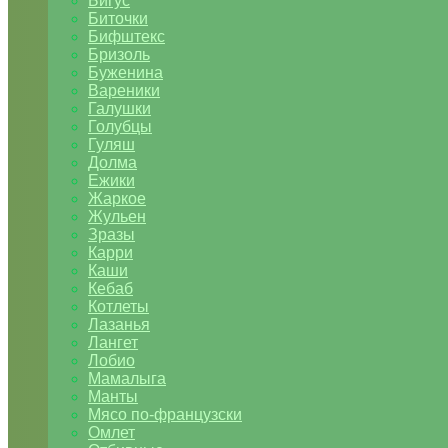
Бигус
Биточки
Бифштекс
Бризоль
Буженина
Вареники
Галушки
Голубцы
Гуляш
Долма
Ежики
Жаркое
Жульен
Зразы
Карри
Каши
Кебаб
Котлеты
Лазанья
Лангет
Лобио
Мамалыга
Манты
Мясо по-французски
Омлет