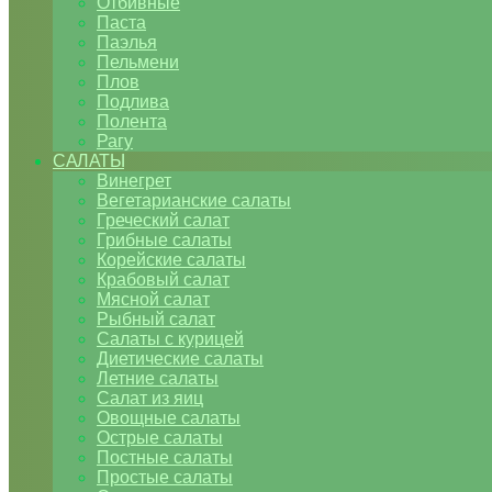
Отбивные
Паста
Паэлья
Пельмени
Плов
Подлива
Полента
Рагу
САЛАТЫ
Винегрет
Вегетарианские салаты
Греческий салат
Грибные салаты
Корейские салаты
Крабовый салат
Мясной салат
Рыбный салат
Салаты с курицей
Диетические салаты
Летние салаты
Салат из яиц
Овощные салаты
Острые салаты
Постные салаты
Простые салаты