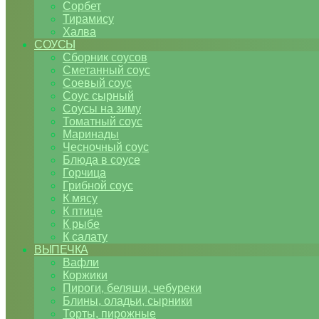
Сорбет
Тирамису
Халва
СОУСЫ
Сборник соусов
Сметанный соус
Соевый соус
Соус сырный
Соусы на зиму
Томатный соус
Маринады
Чесночный соус
Блюда в соусе
Горчица
Грибной соус
К мясу
К птице
К рыбе
К салату
ВЫПЕЧКА
Вафли
Коржики
Пироги, беляши, чебуреки
Блины, оладьи, сырники
Торты, пирожные