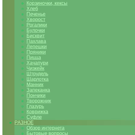
Корзиночки, кексы
Хлеб
Печенье
Хворост
Рогалики
Булочки
Бисквит
Пахлава
Лепешки
Пряники
Пицца
Хачапури
Чизкейк
Штрудель
Шарлотка
Манник
Запеканка
Пончики
Творожник
Глазурь
Коврижка
Суфле
РАЗНОЕ
Обзор интернета
Бытовые вопросы