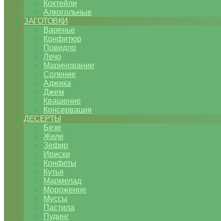
Коктейли
Алкогольные
ЗАГОТОВКИ
Варенье
Конфитюр
Повидло
Лечо
Маринование
Соление
Аджика
Джем
Квашение
Консервация
ДЕСЕРТЫ
Безе
Желе
Зефир
Ириски
Конфеты
Кутья
Мармелад
Мороженое
Муссы
Пастила
Пудинг