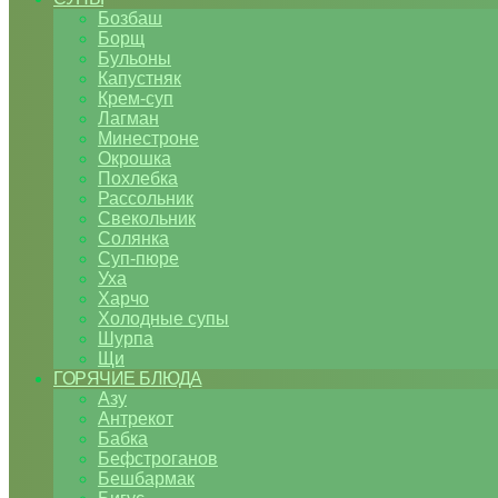
Бозбаш
Борщ
Бульоны
Капустняк
Крем-суп
Лагман
Минестроне
Окрошка
Похлебка
Рассольник
Свекольник
Солянка
Суп-пюре
Уха
Харчо
Холодные супы
Шурпа
Щи
ГОРЯЧИЕ БЛЮДА
Азу
Антрекот
Бабка
Бефстроганов
Бешбармак