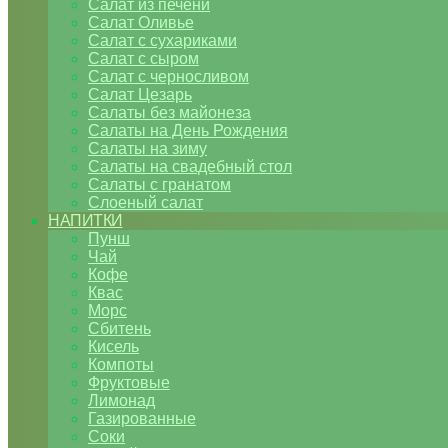
Салат из печени
Салат Оливье
Салат с сухариками
Салат с сыром
Салат с черносливом
Салат Цезарь
Салаты без майонеза
Салаты на День Рождения
Салаты на зиму
Салаты на свадебный стол
Салаты с гранатом
Слоеный салат
НАПИТКИ
Пунш
Чай
Кофе
Квас
Морс
Сбитень
Кисель
Компоты
Фруктовые
Лимонад
Газированные
Соки