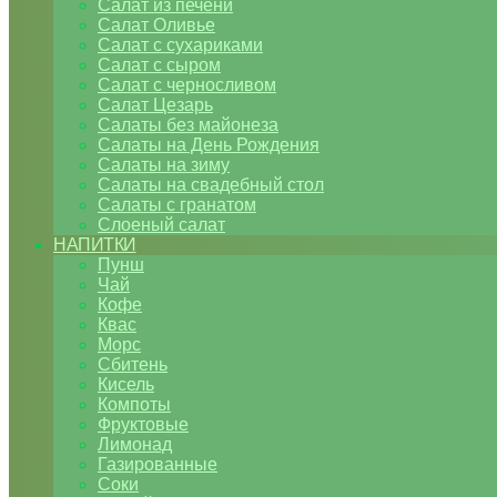
Салат из печени
Салат Оливье
Салат с сухариками
Салат с сыром
Салат с черносливом
Салат Цезарь
Салаты без майонеза
Салаты на День Рождения
Салаты на зиму
Салаты на свадебный стол
Салаты с гранатом
Слоеный салат
НАПИТКИ
Пунш
Чай
Кофе
Квас
Морс
Сбитень
Кисель
Компоты
Фруктовые
Лимонад
Газированные
Соки