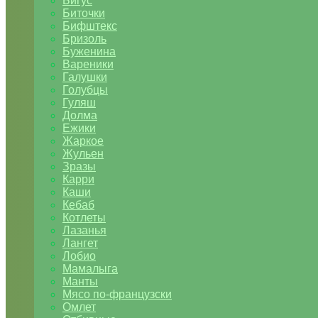
Бигус
Биточки
Бифштекс
Бризоль
Буженина
Вареники
Галушки
Голубцы
Гуляш
Долма
Ежики
Жаркое
Жульен
Зразы
Карри
Каши
Кебаб
Котлеты
Лазанья
Лангет
Лобио
Мамалыга
Манты
Мясо по-французски
Омлет