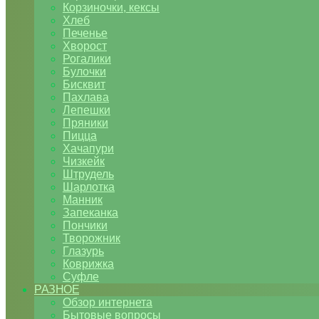
Корзиночки, кексы
Хлеб
Печенье
Хворост
Рогалики
Булочки
Бисквит
Пахлава
Лепешки
Пряники
Пицца
Хачапури
Чизкейк
Штрудель
Шарлотка
Манник
Запеканка
Пончики
Творожник
Глазурь
Коврижка
Суфле
РАЗНОЕ
Обзор интернета
Бытовые вопросы