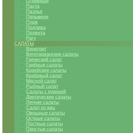
Отбивные
Паста
Паэлья
Пельмени
Плов
Подлива
Полента
Рагу
САЛАТЫ
Винегрет
Вегетарианские салаты
Греческий салат
Грибные салаты
Корейские салаты
Крабовый салат
Мясной салат
Рыбный салат
Салаты с курицей
Диетические салаты
Летние салаты
Салат из яиц
Овощные салаты
Острые салаты
Постные салаты
Простые салаты