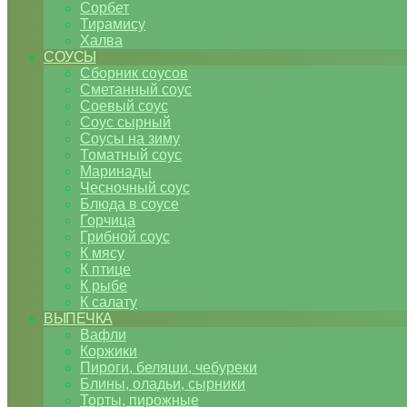
Сорбет
Тирамису
Халва
СОУСЫ
Сборник соусов
Сметанный соус
Соевый соус
Соус сырный
Соусы на зиму
Томатный соус
Маринады
Чесночный соус
Блюда в соусе
Горчица
Грибной соус
К мясу
К птице
К рыбе
К салату
ВЫПЕЧКА
Вафли
Коржики
Пироги, беляши, чебуреки
Блины, оладьи, сырники
Торты, пирожные