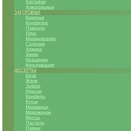
Коктейли
Алкогольные
ЗАГОТОВКИ
Варенье
Конфитюр
Повидло
Лечо
Маринование
Соление
Аджика
Джем
Квашение
Консервация
ДЕСЕРТЫ
Безе
Желе
Зефир
Ириски
Конфеты
Кутья
Мармелад
Мороженое
Муссы
Пастила
Пудинг