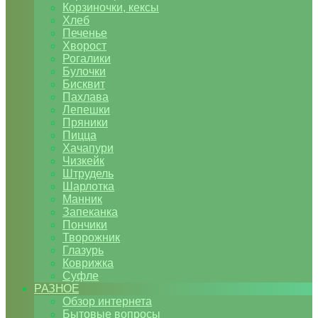
Корзиночки, кексы
Хлеб
Печенье
Хворост
Рогалики
Булочки
Бисквит
Пахлава
Лепешки
Пряники
Пицца
Хачапури
Чизкейк
Штрудель
Шарлотка
Манник
Запеканка
Пончики
Творожник
Глазурь
Коврижка
Суфле
РАЗНОЕ
Обзор интернета
Бытовые вопросы