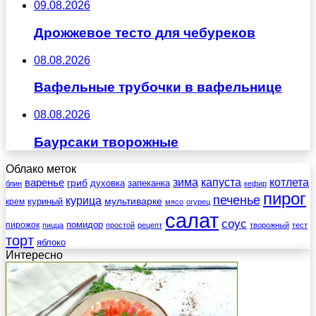
09.08.2026
Дрожжевое тесто для чебуреков
08.08.2026
Вафельные трубочки в вафельнице
08.08.2026
Баурсаки творожные
Облако меток
зима
котлета
варенье
капуста
гриб
духовка
запеканка
блин
кефир
пирог
печенье
курица
мультиварке
куриный
крем
мясо
огурец
салат
соус
помидор
пирожок
пицца
простой
рецепт
творожный
тест
торт
яблоко
Интересно