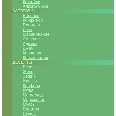
Коктейли
Алкогольные
ЗАГОТОВКИ
Варенье
Конфитюр
Повидло
Лечо
Маринование
Соление
Аджика
Джем
Квашение
Консервация
ДЕСЕРТЫ
Безе
Желе
Зефир
Ириски
Конфеты
Кутья
Мармелад
Мороженое
Муссы
Пастила
Пудинг