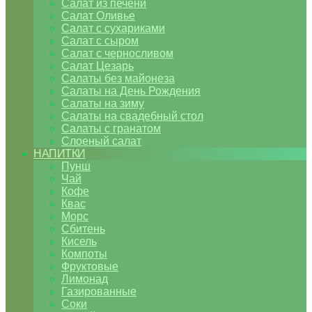
Салат из печени
Салат Оливье
Салат с сухариками
Салат с сыром
Салат с черносливом
Салат Цезарь
Салаты без майонеза
Салаты на День Рождения
Салаты на зиму
Салаты на свадебный стол
Салаты с гранатом
Слоеный салат
НАПИТКИ
Пунш
Чай
Кофе
Квас
Морс
Сбитень
Кисель
Компоты
Фруктовые
Лимонад
Газированные
Соки