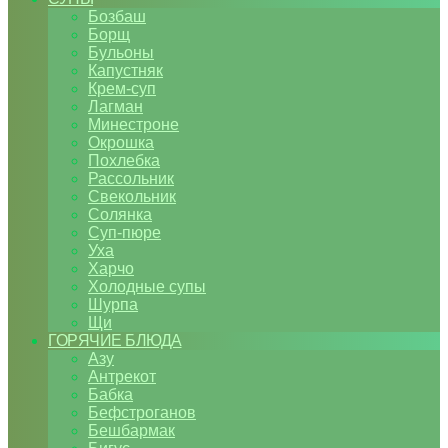
Бозбаш
Борщ
Бульоны
Капустняк
Крем-суп
Лагман
Минестроне
Окрошка
Похлебка
Рассольник
Свекольник
Солянка
Суп-пюре
Уха
Харчо
Холодные супы
Шурпа
Щи
ГОРЯЧИЕ БЛЮДА
Азу
Антрекот
Бабка
Бефстроганов
Бешбармак