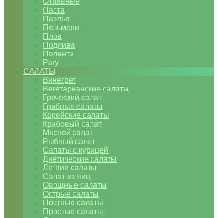
Отбивные
Паста
Паэлья
Пельмени
Плов
Подлива
Полента
Рагу
САЛАТЫ
Винегрет
Вегетарианские салаты
Греческий салат
Грибные салаты
Корейские салаты
Крабовый салат
Мясной салат
Рыбный салат
Салаты с курицей
Диетические салаты
Летние салаты
Салат из яиц
Овощные салаты
Острые салаты
Постные салаты
Простые салаты