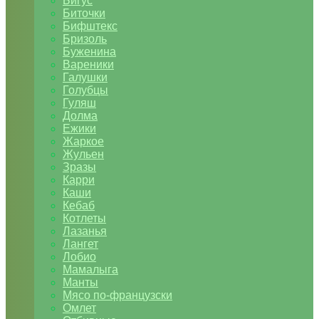
Бигус
Биточки
Бифштекс
Бризоль
Буженина
Вареники
Галушки
Голубцы
Гуляш
Долма
Ежики
Жаркое
Жульен
Зразы
Карри
Каши
Кебаб
Котлеты
Лазанья
Лангет
Лобио
Мамалыга
Манты
Мясо по-французски
Омлет