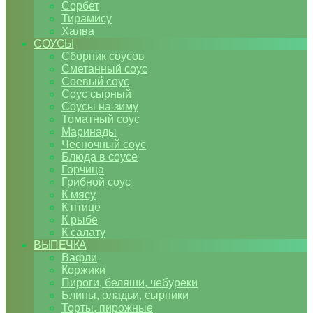
Сорбет
Тирамису
Халва
СОУСЫ
Сборник соусов
Сметанный соус
Соевый соус
Соус сырный
Соусы на зиму
Томатный соус
Маринады
Чесночный соус
Блюда в соусе
Горчица
Грибной соус
К мясу
К птице
К рыбе
К салату
ВЫПЕЧКА
Вафли
Коржики
Пироги, беляши, чебуреки
Блины, оладьи, сырники
Торты, пирожные