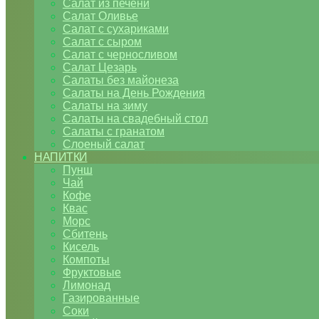
Салат из печени
Салат Оливье
Салат с сухариками
Салат с сыром
Салат с черносливом
Салат Цезарь
Салаты без майонеза
Салаты на День Рождения
Салаты на зиму
Салаты на свадебный стол
Салаты с гранатом
Слоеный салат
НАПИТКИ
Пунш
Чай
Кофе
Квас
Морс
Сбитень
Кисель
Компоты
Фруктовые
Лимонад
Газированные
Соки