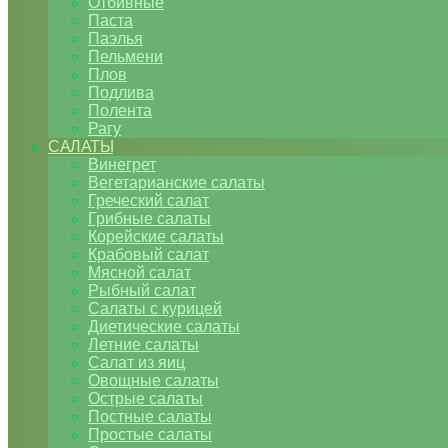
Отбивные
Паста
Паэлья
Пельмени
Плов
Подлива
Полента
Рагу
САЛАТЫ
Винегрет
Вегетарианские салаты
Греческий салат
Грибные салаты
Корейские салаты
Крабовый салат
Мясной салат
Рыбный салат
Салаты с курицей
Диетические салаты
Летние салаты
Салат из яиц
Овощные салаты
Острые салаты
Постные салаты
Простые салаты