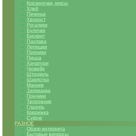
Корзиночки, кексы
Хлеб
Печенье
Хворост
Рогалики
Булочки
Бисквит
Пахлава
Лепешки
Пряники
Пицца
Хачапури
Чизкейк
Штрудель
Шарлотка
Манник
Запеканка
Пончики
Творожник
Глазурь
Коврижка
Суфле
РАЗНОЕ
Обзор интернета
Бытовые вопросы