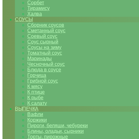
Сорбет
Тирамису
Халва
СОУСЫ
Сборник соусов
Сметанный соус
Соевый соус
Соус сырный
Соусы на зиму
Томатный соус
Маринады
Чесночный соус
Блюда в соусе
Горчица
Грибной соус
К мясу
К птице
К рыбе
К салату
ВЫПЕЧКА
Вафли
Коржики
Пироги, беляши, чебуреки
Блины, оладьи, сырники
Торты, пирожные