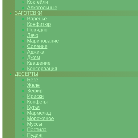
Коктейли
Алкогольные
ЗАГОТОВКИ
Варенье
Конфитюр
Повидло
Лечо
Маринование
Соление
Аджика
Джем
Квашение
Консервация
ДЕСЕРТЫ
Безе
Желе
Зефир
Ириски
Конфеты
Кутья
Мармелад
Мороженое
Муссы
Пастила
Пудинг