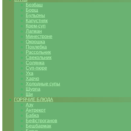
Бозбаш
Борщ
Бульоны
Капустняк
Крем-суп
Лагман
Минестроне
Окрошка
Похлебка
Рассольник
Свекольник
Солянка
Суп-пюре
Уха
Харчо
Холодные супы
Шурпа
Щи
ГОРЯЧИЕ БЛЮДА
Азу
Антрекот
Бабка
Бефстроганов
Бешбармак