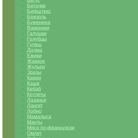
Бигус
Биточки
Бифштекс
Бризоль
Буженина
Вареники
Галушки
Голубцы
Гуляш
Долма
Ежики
Жаркое
Жульен
Зразы
Карри
Каши
Кебаб
Котлеты
Лазанья
Лангет
Лобио
Мамалыга
Манты
Мясо по-французски
Омлет