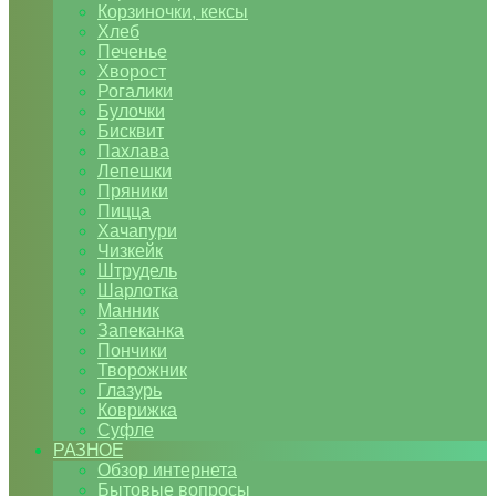
Корзиночки, кексы
Хлеб
Печенье
Хворост
Рогалики
Булочки
Бисквит
Пахлава
Лепешки
Пряники
Пицца
Хачапури
Чизкейк
Штрудель
Шарлотка
Манник
Запеканка
Пончики
Творожник
Глазурь
Коврижка
Суфле
РАЗНОЕ
Обзор интернета
Бытовые вопросы