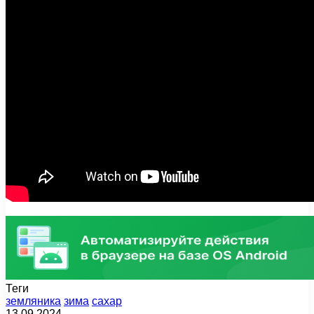
Теги
земляника
зима
сахар
13.09.2024