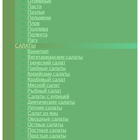
Отбивные
Паста
Паэлья
Пельмени
Плов
Подлива
Полента
Рагу
САЛАТЫ
Винегрет
Вегетарианские салаты
Греческий салат
Грибные салаты
Корейские салаты
Крабовый салат
Мясной салат
Рыбный салат
Салаты с курицей
Диетические салаты
Летние салаты
Салат из яиц
Овощные салаты
Острые салаты
Постные салаты
Простые салаты