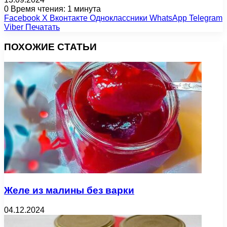
0
Время чтения: 1 минута
Facebook
X
Вконтакте
Одноклассники
WhatsApp
Telegram
Viber
Печатать
ПОХОЖИЕ СТАТЬИ
Желе из малины без варки
04.12.2024