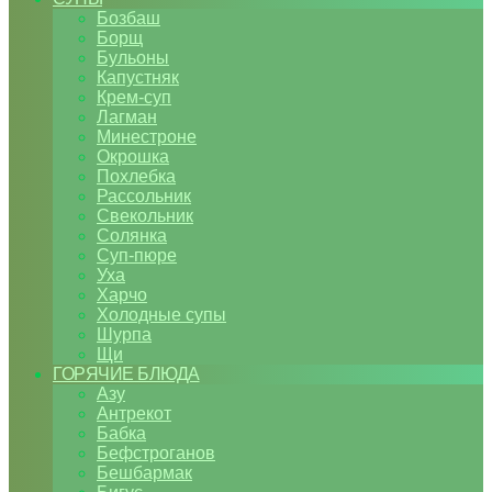
Бозбаш
Борщ
Бульоны
Капустняк
Крем-суп
Лагман
Минестроне
Окрошка
Похлебка
Рассольник
Свекольник
Солянка
Суп-пюре
Уха
Харчо
Холодные супы
Шурпа
Щи
ГОРЯЧИЕ БЛЮДА
Азу
Антрекот
Бабка
Бефстроганов
Бешбармак