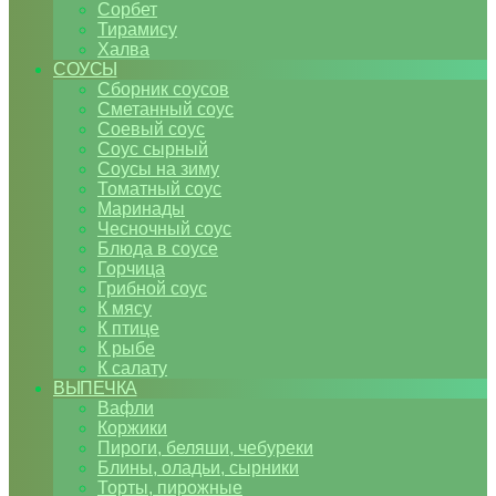
Сорбет
Тирамису
Халва
СОУСЫ
Сборник соусов
Сметанный соус
Соевый соус
Соус сырный
Соусы на зиму
Томатный соус
Маринады
Чесночный соус
Блюда в соусе
Горчица
Грибной соус
К мясу
К птице
К рыбе
К салату
ВЫПЕЧКА
Вафли
Коржики
Пироги, беляши, чебуреки
Блины, оладьи, сырники
Торты, пирожные