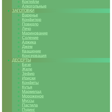
Коктейли
Алкогольные
ЗАГОТОВКИ
Варенье
Конфитюр
Повидло
Лечо
Маринование
Соление
Аджика
Джем
Квашение
Консервация
ДЕСЕРТЫ
Безе
Желе
Зефир
Ириски
Конфеты
Кутья
Мармелад
Мороженое
Муссы
Пастила
Пудинг