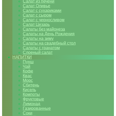
Салат из печени
Салат Оливье
Салат с сухариками
Салат с сыром
Салат с черносливом
Салат Цезарь
Салаты без майонеза
Салаты на День Рождения
Салаты на зиму
Салаты на свадебный стол
Салаты с гранатом
Слоеный салат
НАПИТКИ
Пунш
Чай
Кофе
Квас
Морс
Сбитень
Кисель
Компоты
Фруктовые
Лимонад
Газированные
Соки