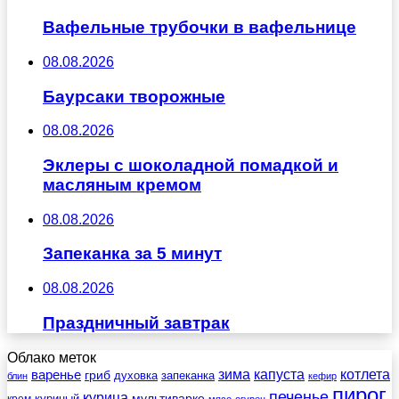
Вафельные трубочки в вафельнице
08.08.2026
Баурсаки творожные
08.08.2026
Эклеры с шоколадной помадкой и
масляным кремом
08.08.2026
Запеканка за 5 минут
08.08.2026
Праздничный завтрак
Облако меток
зима
котлета
варенье
капуста
гриб
духовка
запеканка
блин
кефир
пирог
печенье
курица
мультиварке
куриный
крем
мясо
огурец