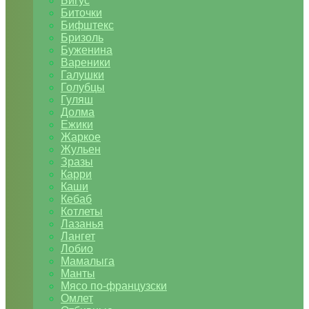
Бигус
Биточки
Бифштекс
Бризоль
Буженина
Вареники
Галушки
Голубцы
Гуляш
Долма
Ежики
Жаркое
Жульен
Зразы
Карри
Каши
Кебаб
Котлеты
Лазанья
Лангет
Лобио
Мамалыга
Манты
Мясо по-французски
Омлет