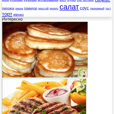
салат
соус
помидор
пирожок
пицца
простой
рецепт
творожный
тест
торт
яблоко
Интересно