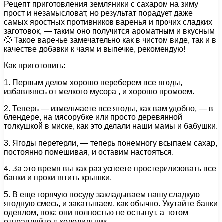
Рецепт приготовления земляники с сахаром на зиму
прост и незамысловат, но результат порадует даже
самых яростных противников варенья и прочих сладких
заготовок, — таким оно получится ароматным и вкусным
🙂 Такое варенье замечательно как в чистом виде, так и в
качестве добавки к чаям и выпечке, рекомендую!
Как приготовить:
1. Первым делом хорошо переберем все ягоды,
избавляясь от мелкого мусора , и хорошо промоем.
2. Теперь — измельчаете все ягоды, как вам удобно, — в
блендере, на мясорубке или просто деревянной
толкушкой в миске, как это делали наши мамы и бабушки.
3. Ягоды перетерли, — теперь понемногу всыпаем сахар,
постоянно помешивая, и оставим настояться.
4. За это время вы как раз успеете простерилизовать все
банки и прокипятить крышки.
5. В еще горячую посуду закладываем нашу сладкую
ягодную смесь, и закатываем, как обычно. Укутайте банки
одеялом, пока они полностью не остынут, а потом
отправляйте в холодильник.