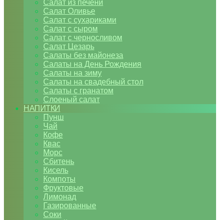
Салат из печени
Салат Оливье
Салат с сухариками
Салат с сыром
Салат с черносливом
Салат Цезарь
Салаты без майонеза
Салаты на День Рождения
Салаты на зиму
Салаты на свадебный стол
Салаты с гранатом
Слоеный салат
НАПИТКИ
Пунш
Чай
Кофе
Квас
Морс
Сбитень
Кисель
Компоты
Фруктовые
Лимонад
Газированные
Соки