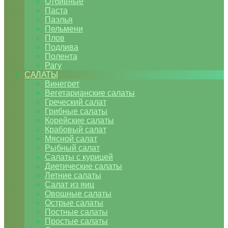
Отбивные
Паста
Паэлья
Пельмени
Плов
Подлива
Полента
Рагу
САЛАТЫ
Винегрет
Вегетарианские салаты
Греческий салат
Грибные салаты
Корейские салаты
Крабовый салат
Мясной салат
Рыбный салат
Салаты с курицей
Диетические салаты
Летние салаты
Салат из яиц
Овощные салаты
Острые салаты
Постные салаты
Простые салаты