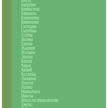
Бигус
Биточки
Бифштекс
Бризоль
Буженина
Вареники
Галушки
Голубцы
Гуляш
Долма
Ежики
Жаркое
Жульен
Зразы
Карри
Каши
Кебаб
Котлеты
Лазанья
Лангет
Лобио
Мамалыга
Манты
Мясо по-французски
Омлет