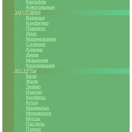
Коктейли
Алкогольные
ЗАГОТОВКИ
Варенье
Конфитюр
Повидло
Лечо
Маринование
Соление
Аджика
Джем
Квашение
Консервация
ДЕСЕРТЫ
Безе
Желе
Зефир
Ириски
Конфеты
Кутья
Мармелад
Мороженое
Муссы
Пастила
Пудинг