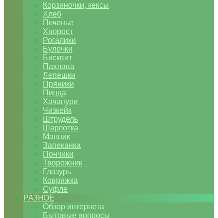
Корзиночки, кексы
Хлеб
Печенье
Хворост
Рогалики
Булочки
Бисквит
Пахлава
Лепешки
Пряники
Пицца
Хачапури
Чизкейк
Штрудель
Шарлотка
Манник
Запеканка
Пончики
Творожник
Глазурь
Коврижка
Суфле
РАЗНОЕ
Обзор интернета
Бытовые вопросы