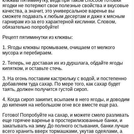
клюквы пятиминутку, ведь при таком способе готовки
ягодки не потеряют свои полезные свойства и вкусовые
качества, а значит, это универсальное варенье вы
сможете подавать к любым десертам и даже к мясным
гарнирам из-за его характерной кислинки. Словом,
обязательно попробуйте!
Рецепт пятиминутки из клюквы:
1. Ягоды клюквы промываем, очищаем от мелкого
мусора и перебираем.
2. Теперь, не доставая их из дуршлага, обдайте ягоды
кипятком, и оставьте стечь.
3. На огонь поставим кастрюльку с водой, и постепенно
добавляем туда сахар. По мере того, как сахар будет
таять, должен получится густой сироп.
4. Когда сироп закипит, всыпаем в него ягоды, и доводим
до кипения на небольшом огне все вместе еще раз.
Готово! Попробуйте на сахар, и можете смело разливать
еще горячее варенье в простерилизованные банки, и
закатывать на зиму. До полного остывания, банки лучше
всего хранить вверх тормашками, укутав одеялами, а