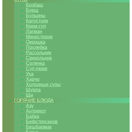
Бозбаш
Борщ
Бульоны
Капустняк
Крем-суп
Лагман
Минестроне
Окрошка
Похлебка
Рассольник
Свекольник
Солянка
Суп-пюре
Уха
Харчо
Холодные супы
Шурпа
Щи
ГОРЯЧИЕ БЛЮДА
Азу
Антрекот
Бабка
Бефстроганов
Бешбармак