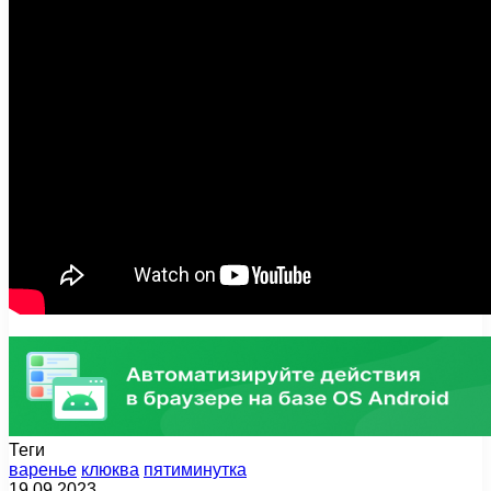
Теги
варенье
клюква
пятиминутка
19.09.2023