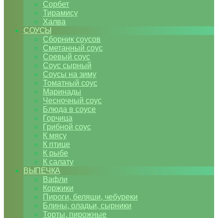
Сорбет
Тирамису
Халва
СОУСЫ
Сборник соусов
Сметанный соус
Соевый соус
Соус сырный
Соусы на зиму
Томатный соус
Маринады
Чесночный соус
Блюда в соусе
Горчица
Грибной соус
К мясу
К птице
К рыбе
К салату
ВЫПЕЧКА
Вафли
Коржики
Пироги, беляши, чебуреки
Блины, оладьи, сырники
Торты, пирожные