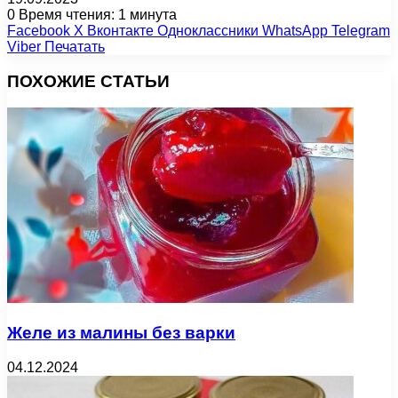
0
Время чтения: 1 минута
Facebook
X
Вконтакте
Одноклассники
WhatsApp
Telegram
Viber
Печатать
ПОХОЖИЕ СТАТЬИ
Желе из малины без варки
04.12.2024