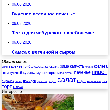
06.08.2026
Вкусное песочное печенье
06.08.2026
Тесто для чебуреков в хлебопечке
06.08.2026
Самса с ветчиной и сыром
Облако меток
зима
котлета
варенье
капуста
гриб
духовка
запеканка
блин
кефир
пирог
печенье
курица
мультиварке
куриный
крем
мясо
огурец
салат
соус
помидор
пирожок
пицца
простой
рецепт
творожный
тест
торт
яблоко
Интересно