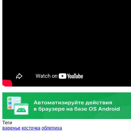
Теги
варенье
косточка
облепиха