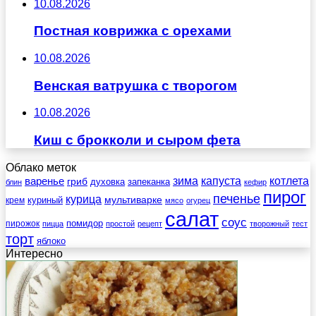
10.08.2026
Постная коврижка с орехами
10.08.2026
Венская ватрушка с творогом
10.08.2026
Киш с брокколи и сыром фета
Облако меток
зима
котлета
варенье
капуста
гриб
духовка
запеканка
блин
кефир
пирог
печенье
курица
мультиварке
куриный
крем
мясо
огурец
салат
соус
помидор
пирожок
пицца
простой
рецепт
творожный
тест
торт
яблоко
Интересно