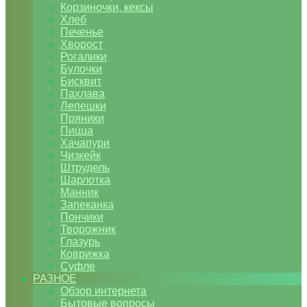
Корзиночки, кексы
Хлеб
Печенье
Хворост
Рогалики
Булочки
Бисквит
Пахлава
Лепешки
Пряники
Пицца
Хачапури
Чизкейк
Штрудель
Шарлотка
Манник
Запеканка
Пончики
Творожник
Глазурь
Коврижка
Суфле
РАЗНОЕ
Обзор интернета
Бытовые вопросы