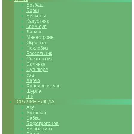
Бозбаш
Борщ
Бульоны
Капустняк
Крем-суп
Лагман
Минестроне
Окрошка
Похлебка
Рассольник
Свекольник
Солянка
Суп-пюре
Уха
Харчо
Холодные супы
Шурпа
Щи
ГОРЯЧИЕ БЛЮДА
Азу
Антрекот
Бабка
Бефстроганов
Бешбармак