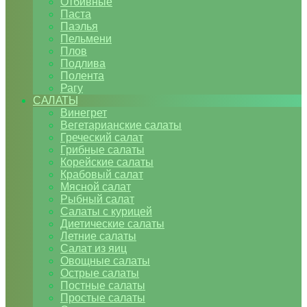
Отбивные
Паста
Паэлья
Пельмени
Плов
Подлива
Полента
Рагу
САЛАТЫ
Винегрет
Вегетарианские салаты
Греческий салат
Грибные салаты
Корейские салаты
Крабовый салат
Мясной салат
Рыбный салат
Салаты с курицей
Диетические салаты
Летние салаты
Салат из яиц
Овощные салаты
Острые салаты
Постные салаты
Простые салаты