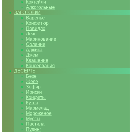
Коктейли
Алкогольные
ЗАГОТОВКИ
Варенье
Конфитюр
Повидло
Лечо
Маринование
Соление
Аджика
Джем
Квашение
Консервация
ДЕСЕРТЫ
Безе
Желе
Зефир
Ириски
Конфеты
Кутья
Мармелад
Мороженое
Муссы
Пастила
Пудинг