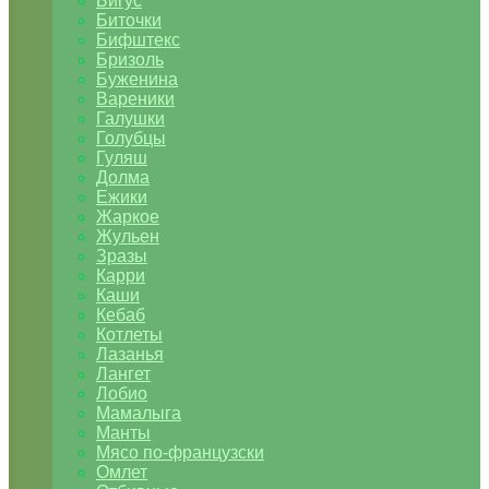
Бигус
Биточки
Бифштекс
Бризоль
Буженина
Вареники
Галушки
Голубцы
Гуляш
Долма
Ежики
Жаркое
Жульен
Зразы
Карри
Каши
Кебаб
Котлеты
Лазанья
Лангет
Лобио
Мамалыга
Манты
Мясо по-французски
Омлет