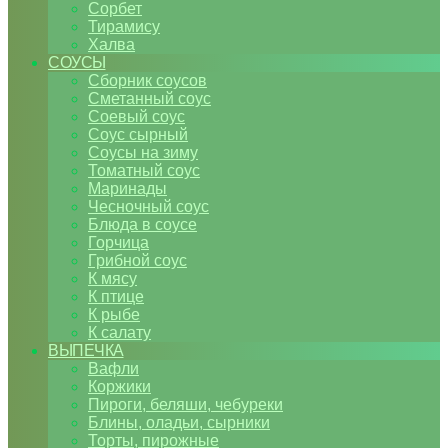
Сорбет
Тирамису
Халва
СОУСЫ
Сборник соусов
Сметанный соус
Соевый соус
Соус сырный
Соусы на зиму
Томатный соус
Маринады
Чесночный соус
Блюда в соусе
Горчица
Грибной соус
К мясу
К птице
К рыбе
К салату
ВЫПЕЧКА
Вафли
Коржики
Пироги, беляши, чебуреки
Блины, оладьи, сырники
Торты, пирожные