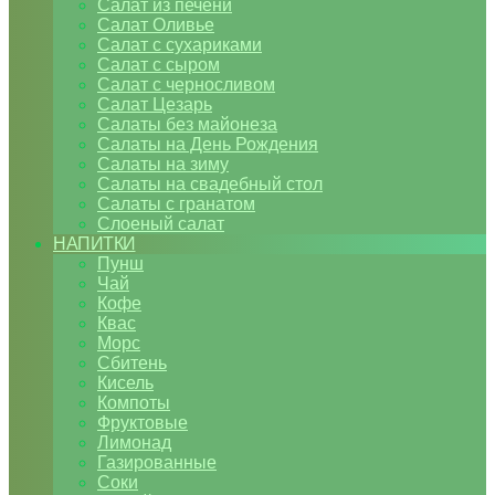
Салат из печени
Салат Оливье
Салат с сухариками
Салат с сыром
Салат с черносливом
Салат Цезарь
Салаты без майонеза
Салаты на День Рождения
Салаты на зиму
Салаты на свадебный стол
Салаты с гранатом
Слоеный салат
НАПИТКИ
Пунш
Чай
Кофе
Квас
Морс
Сбитень
Кисель
Компоты
Фруктовые
Лимонад
Газированные
Соки