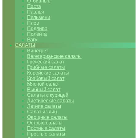
Отбивные
Паста
Паэлья
Пельмени
Плов
Подлива
Полента
Рагу
САЛАТЫ
Винегрет
Вегетарианские салаты
Греческий салат
Грибные салаты
Корейские салаты
Крабовый салат
Мясной салат
Рыбный салат
Салаты с курицей
Диетические салаты
Летние салаты
Салат из яиц
Овощные салаты
Острые салаты
Постные салаты
Простые салаты