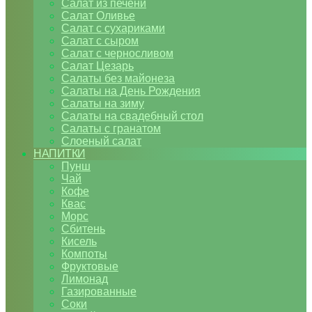
Салат из печени
Салат Оливье
Салат с сухариками
Салат с сыром
Салат с черносливом
Салат Цезарь
Салаты без майонеза
Салаты на День Рождения
Салаты на зиму
Салаты на свадебный стол
Салаты с гранатом
Слоеный салат
НАПИТКИ
Пунш
Чай
Кофе
Квас
Морс
Сбитень
Кисель
Компоты
Фруктовые
Лимонад
Газированные
Соки