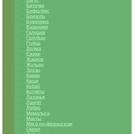
Бигус
Биточки
Бифштекс
Бризоль
Буженина
Вареники
Галушки
Голубцы
Гуляш
Долма
Ежики
Жаркое
Жульен
Зразы
Карри
Каши
Кебаб
Котлеты
Лазанья
Лангет
Лобио
Мамалыга
Манты
Мясо по-французски
Омлет