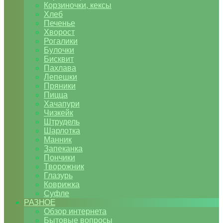
Корзиночки, кексы
Хлеб
Печенье
Хворост
Рогалики
Булочки
Бисквит
Пахлава
Лепешки
Пряники
Пицца
Хачапури
Чизкейк
Штрудель
Шарлотка
Манник
Запеканка
Пончики
Творожник
Глазурь
Коврижка
Суфле
РАЗНОЕ
Обзор интернета
Бытовые вопросы