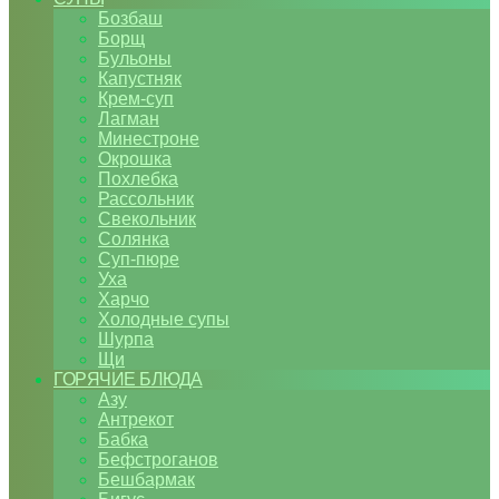
Бозбаш
Борщ
Бульоны
Капустняк
Крем-суп
Лагман
Минестроне
Окрошка
Похлебка
Рассольник
Свекольник
Солянка
Суп-пюре
Уха
Харчо
Холодные супы
Шурпа
Щи
ГОРЯЧИЕ БЛЮДА
Азу
Антрекот
Бабка
Бефстроганов
Бешбармак