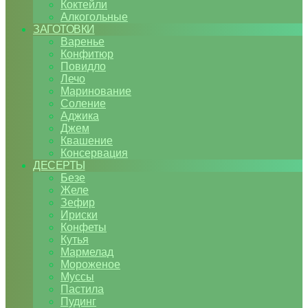
Коктейли
Алкогольные
ЗАГОТОВКИ
Варенье
Конфитюр
Повидло
Лечо
Маринование
Соление
Аджика
Джем
Квашение
Консервация
ДЕСЕРТЫ
Безе
Желе
Зефир
Ириски
Конфеты
Кутья
Мармелад
Мороженое
Муссы
Пастила
Пудинг