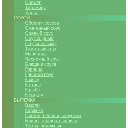
Сорбет
Тирамису
Халва
СОУСЫ
Сборник соусов
Сметанный соус
Соевый соус
Соус сырный
Соусы на зиму
Томатный соус
Маринады
Чесночный соус
Блюда в соусе
Горчица
Грибной соус
К мясу
К птице
К рыбе
К салату
ВЫПЕЧКА
Вафли
Коржики
Пироги, беляши, чебуреки
Блины, оладьи, сырники
Торты, пирожные