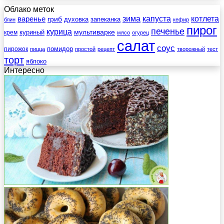
Облако меток
зима
котлета
варенье
капуста
гриб
духовка
запеканка
блин
кефир
пирог
печенье
курица
мультиварке
куриный
крем
мясо
огурец
салат
соус
помидор
пирожок
пицца
простой
рецепт
творожный
тест
торт
яблоко
Интересно