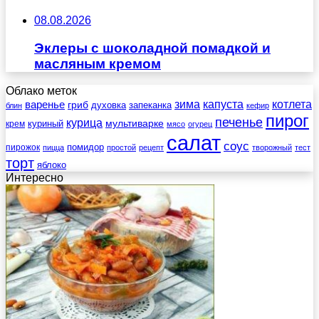
08.08.2026
Эклеры с шоколадной помадкой и
масляным кремом
Облако меток
зима
котлета
варенье
капуста
гриб
духовка
запеканка
блин
кефир
пирог
печенье
курица
мультиварке
куриный
крем
мясо
огурец
салат
соус
помидор
пирожок
пицца
простой
рецепт
творожный
тест
торт
яблоко
Интересно