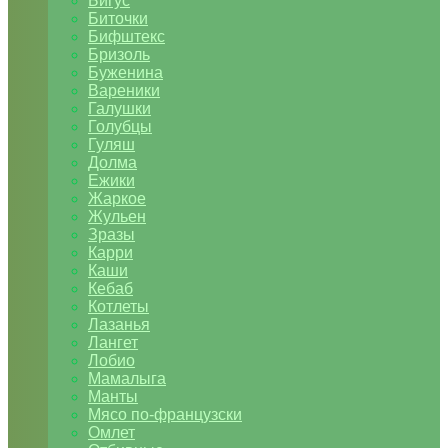
Бигус
Биточки
Бифштекс
Бризоль
Буженина
Вареники
Галушки
Голубцы
Гуляш
Долма
Ежики
Жаркое
Жульен
Зразы
Карри
Каши
Кебаб
Котлеты
Лазанья
Лангет
Лобио
Мамалыга
Манты
Мясо по-французски
Омлет