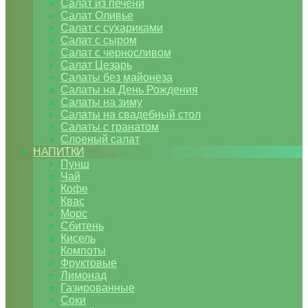
Салат из печени
Салат Оливье
Салат с сухариками
Салат с сыром
Салат с черносливом
Салат Цезарь
Салаты без майонеза
Салаты на День Рождения
Салаты на зиму
Салаты на свадебный стол
Салаты с гранатом
Слоеный салат
НАПИТКИ
Пунш
Чай
Кофе
Квас
Морс
Сбитень
Кисель
Компоты
Фруктовые
Лимонад
Газированные
Соки