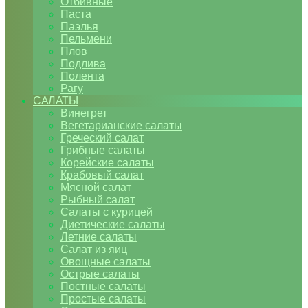
Отбивные
Паста
Паэлья
Пельмени
Плов
Подлива
Полента
Рагу
САЛАТЫ
Винегрет
Вегетарианские салаты
Греческий салат
Грибные салаты
Корейские салаты
Крабовый салат
Мясной салат
Рыбный салат
Салаты с курицей
Диетические салаты
Летние салаты
Салат из яиц
Овощные салаты
Острые салаты
Постные салаты
Простые салаты