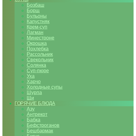
Бозбаш
Борщ
Бульоны
Капустняк
Крем-суп
Лагман
Минестроне
Окрошка
Похлебка
Рассольник
Свекольник
Солянка
Суп-пюре
Уха
Харчо
Холодные супы
Шурпа
Щи
ГОРЯЧИЕ БЛЮДА
Азу
Антрекот
Бабка
Бефстроганов
Бешбармак