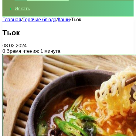
Искать
Главная
/
Горячие блюда
/
Каши
/
Тьок
Тьок
08.02.2024
0
Время чтения: 1 минута