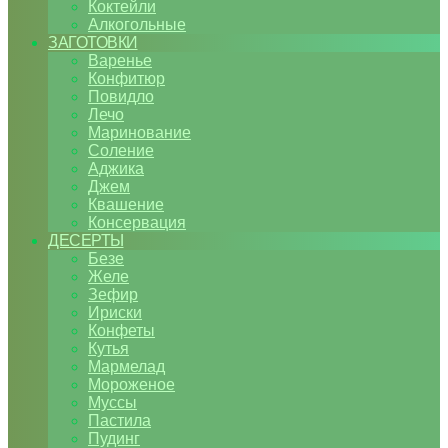
Коктейли
Алкогольные
ЗАГОТОВКИ
Варенье
Конфитюр
Повидло
Лечо
Маринование
Соление
Аджика
Джем
Квашение
Консервация
ДЕСЕРТЫ
Безе
Желе
Зефир
Ириски
Конфеты
Кутья
Мармелад
Мороженое
Муссы
Пастила
Пудинг