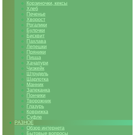
Корзиночки, кексы
Хлеб
Печенье
Хворост
Рогалики
Булочки
Бисквит
Пахлава
Лепешки
Пряники
Пицца
Хачапури
Чизкейк
Штрудель
Шарлотка
Манник
Запеканка
Пончики
Творожник
Глазурь
Коврижка
Суфле
РАЗНОЕ
Обзор интернета
Бытовые вопросы