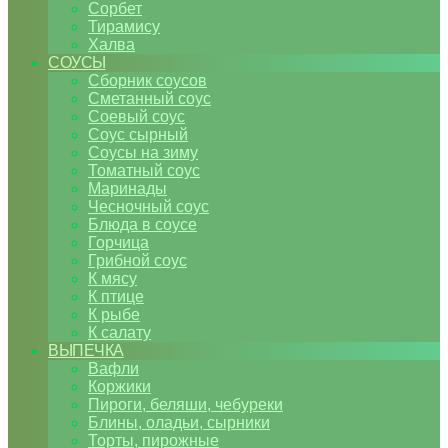
Сорбет
Тирамису
Халва
СОУСЫ
Сборник соусов
Сметанный соус
Соевый соус
Соус сырный
Соусы на зиму
Томатный соус
Маринады
Чесночный соус
Блюда в соусе
Горчица
Грибной соус
К мясу
К птице
К рыбе
К салату
ВЫПЕЧКА
Вафли
Коржики
Пироги, беляши, чебуреки
Блины, оладьи, сырники
Торты, пирожные