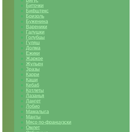
Бигус
Биточки
Бифштекс
Бризоль
Буженина
Вареники
Галушки
Голубцы
Гуляш
Долма
Ежики
Жаркое
Жульен
Зразы
Карри
Каши
Кебаб
Котлеты
Лазанья
Лангет
Лобио
Мамалыга
Манты
Мясо по-французски
Омлет