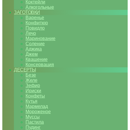
Коктейли
Алкогольные
ЗАГОТОВКИ
Варенье
Конфитюр
Повидло
Лечо
Маринование
Соление
Аджика
Джем
Квашение
Консервация
ДЕСЕРТЫ
Безе
Желе
Зефир
Ириски
Конфеты
Кутья
Мармелад
Мороженое
Муссы
Пастила
Пудинг