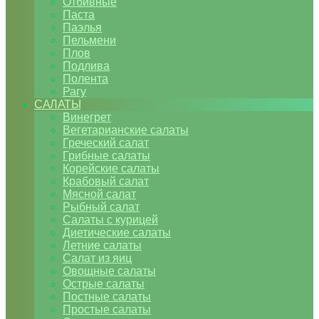
Отбивные
Паста
Паэлья
Пельмени
Плов
Подлива
Полента
Рагу
САЛАТЫ
Винегрет
Вегетарианские салаты
Греческий салат
Грибные салаты
Корейские салаты
Крабовый салат
Мясной салат
Рыбный салат
Салаты с курицей
Диетические салаты
Летние салаты
Салат из яиц
Овощные салаты
Острые салаты
Постные салаты
Простые салаты