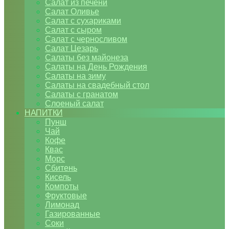
Салат из печени
Салат Оливье
Салат с сухариками
Салат с сыром
Салат с черносливом
Салат Цезарь
Салаты без майонеза
Салаты на День Рождения
Салаты на зиму
Салаты на свадебный стол
Салаты с гранатом
Слоеный салат
НАПИТКИ
Пунш
Чай
Кофе
Квас
Морс
Сбитень
Кисель
Компоты
Фруктовые
Лимонад
Газированные
Соки