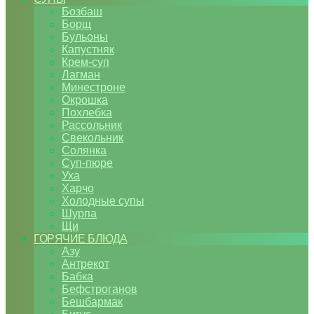
Бозбаш
Борщ
Бульоны
Капустняк
Крем-суп
Лагман
Минестроне
Окрошка
Похлебка
Рассольник
Свекольник
Солянка
Суп-пюре
Уха
Харчо
Холодные супы
Шурпа
Щи
ГОРЯЧИЕ БЛЮДА
Азу
Антрекот
Бабка
Бефстроганов
Бешбармак