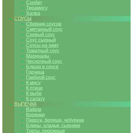
Сорбет
Тирамису
Халва
СОУСЫ
Сборник соусов
Сметанный соус
Соевый соус
Соус сырный
Соусы на зиму
Томатный соус
Маринады
Чесночный соус
Блюда в соусе
Горчица
Грибной соус
К мясу
К птице
К рыбе
К салату
ВЫПЕЧКА
Вафли
Коржики
Пироги, беляши, чебуреки
Блины, оладьи, сырники
Торты, пирожные