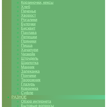
Корзиночки, кексы
Хлеб
Печенье
Хворост
Рогалики
Булочки
Бисквит
Пахлава
Лепешки
Пряники
Пицца
Хачапури
Чизкейк
Штрудель
Шарлотка
Манник
Запеканка
Пончики
Творожник
Глазурь
Коврижка
Суфле
РАЗНОЕ
Обзор интернета
Бытовые вопросы