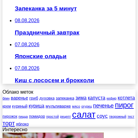
Запеканка за 5 минут
08.08.2026
Праздничный завтрак
07.08.2026
Японские оладьи
07.08.2026
Киш с лососем и брокколи
Облако меток
зима
котлета
варенье
капуста
гриб
духовка
запеканка
блин
кефир
пирог
печенье
курица
мультиварке
куриный
крем
мясо
огурец
салат
соус
помидор
пирожок
пицца
простой
рецепт
творожный
тест
торт
яблоко
Интересно