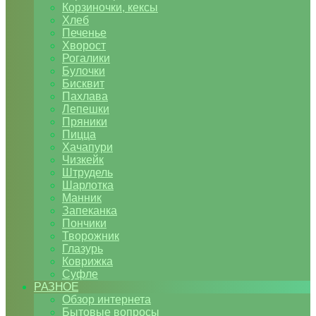
Корзиночки, кексы
Хлеб
Печенье
Хворост
Рогалики
Булочки
Бисквит
Пахлава
Лепешки
Пряники
Пицца
Хачапури
Чизкейк
Штрудель
Шарлотка
Манник
Запеканка
Пончики
Творожник
Глазурь
Коврижка
Суфле
РАЗНОЕ
Обзор интернета
Бытовые вопросы