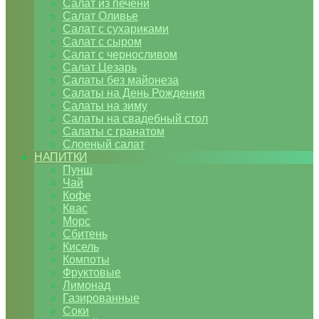
Салат из печени
Салат Оливье
Салат с сухариками
Салат с сыром
Салат с черносливом
Салат Цезарь
Салаты без майонеза
Салаты на День Рождения
Салаты на зиму
Салаты на свадебный стол
Салаты с гранатом
Слоеный салат
НАПИТКИ
Пунш
Чай
Кофе
Квас
Морс
Сбитень
Кисель
Компоты
Фруктовые
Лимонад
Газированные
Соки