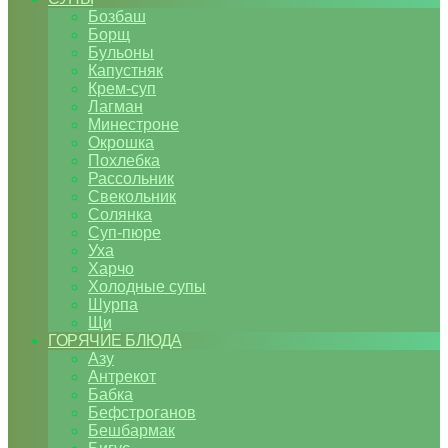
Бозбаш
Борщ
Бульоны
Капустняк
Крем-суп
Лагман
Минестроне
Окрошка
Похлебка
Рассольник
Свекольник
Солянка
Суп-пюре
Уха
Харчо
Холодные супы
Шурпа
Щи
ГОРЯЧИЕ БЛЮДА
Азу
Антрекот
Бабка
Бефстроганов
Бешбармак