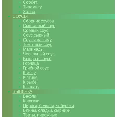
Сорбет
Тирамису
Халва
СОУСЫ
Сборник соусов
Сметанный соус
Соевый соус
Соус сырный
Соусы на зиму
Томатный соус
Маринады
Чесночный соус
Блюда в соусе
Горчица
Грибной соус
К мясу
К птице
К рыбе
К салату
ВЫПЕЧКА
Вафли
Коржики
Пироги, беляши, чебуреки
Блины, оладьи, сырники
Торты, пирожные