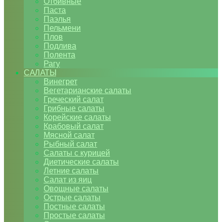
Отбивные
Паста
Паэлья
Пельмени
Плов
Подлива
Полента
Рагу
САЛАТЫ
Винегрет
Вегетарианские салаты
Греческий салат
Грибные салаты
Корейские салаты
Крабовый салат
Мясной салат
Рыбный салат
Салаты с курицей
Диетические салаты
Летние салаты
Салат из яиц
Овощные салаты
Острые салаты
Постные салаты
Простые салаты