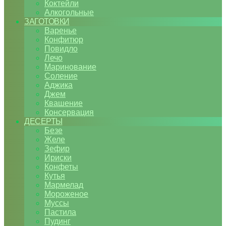
Коктейли
Алкогольные
ЗАГОТОВКИ
Варенье
Конфитюр
Повидло
Лечо
Маринование
Соление
Аджика
Джем
Квашение
Консервация
ДЕСЕРТЫ
Безе
Желе
Зефир
Ириски
Конфеты
Кутья
Мармелад
Мороженое
Муссы
Пастила
Пудинг