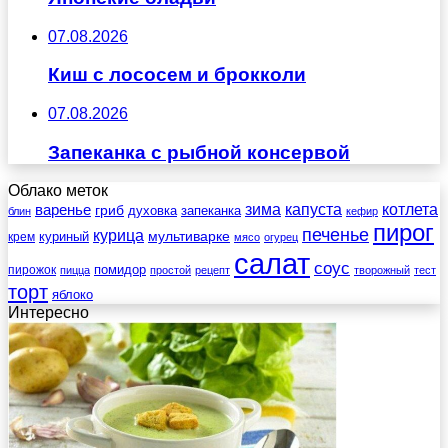
07.08.2026
Киш с лососем и брокколи
07.08.2026
Запеканка с рыбной консервой
Облако меток
зима
котлета
варенье
капуста
гриб
духовка
запеканка
блин
кефир
пирог
печенье
курица
мультиварке
куриный
крем
мясо
огурец
салат
соус
помидор
пирожок
пицца
простой
рецепт
творожный
тест
торт
яблоко
Интересно