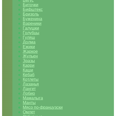
Бигус
Биточки
Бифштекс
Бризоль
Буженина
Вареники
Галушки
Голубцы
Гуляш
Долма
Ежики
Жаркое
Жульен
Зразы
Карри
Каши
Кебаб
Котлеты
Лазанья
Лангет
Лобио
Мамалыга
Манты
Мясо по-французски
Омлет