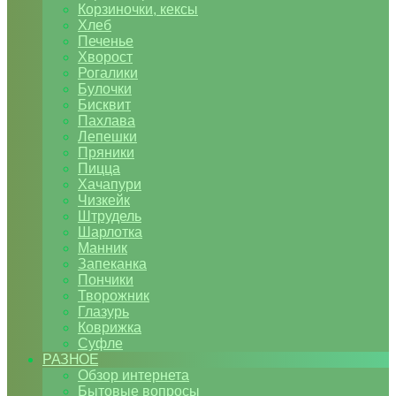
Корзиночки, кексы
Хлеб
Печенье
Хворост
Рогалики
Булочки
Бисквит
Пахлава
Лепешки
Пряники
Пицца
Хачапури
Чизкейк
Штрудель
Шарлотка
Манник
Запеканка
Пончики
Творожник
Глазурь
Коврижка
Суфле
РАЗНОЕ
Обзор интернета
Бытовые вопросы