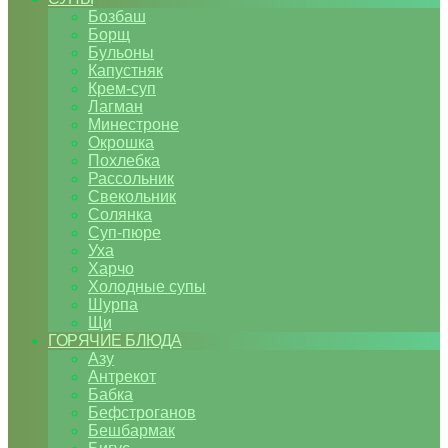
Бозбаш
Борщ
Бульоны
Капустняк
Крем-суп
Лагман
Минестроне
Окрошка
Похлебка
Рассольник
Свекольник
Солянка
Суп-пюре
Уха
Харчо
Холодные супы
Шурпа
Щи
ГОРЯЧИЕ БЛЮДА
Азу
Антрекот
Бабка
Бефстроганов
Бешбармак