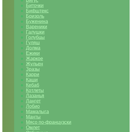
Бигус
Биточки
Бифштекс
Бризоль
Буженина
Вареники
Галушки
Голубцы
Гуляш
Долма
Ежики
Жаркое
Жульен
Зразы
Карри
Каши
Кебаб
Котлеты
Лазанья
Лангет
Лобио
Мамалыга
Манты
Мясо по-французски
Омлет