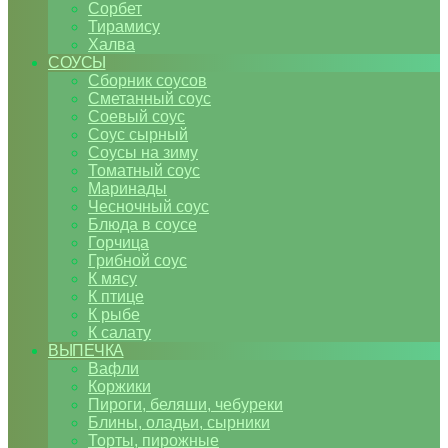
Сорбет
Тирамису
Халва
СОУСЫ
Сборник соусов
Сметанный соус
Соевый соус
Соус сырный
Соусы на зиму
Томатный соус
Маринады
Чесночный соус
Блюда в соусе
Горчица
Грибной соус
К мясу
К птице
К рыбе
К салату
ВЫПЕЧКА
Вафли
Коржики
Пироги, беляши, чебуреки
Блины, оладьи, сырники
Торты, пирожные