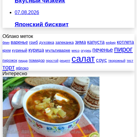
Вкусный чизкейк
07.08.2026
Японский бисквит
Облако меток
зима
котлета
варенье
капуста
гриб
духовка
запеканка
блин
кефир
пирог
печенье
курица
мультиварке
куриный
крем
мясо
огурец
салат
соус
помидор
пирожок
пицца
простой
рецепт
творожный
тест
торт
яблоко
Интересно