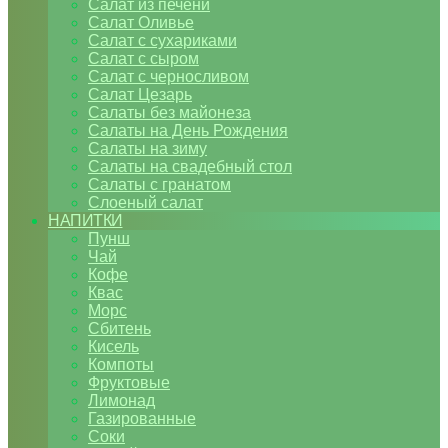
Салат из печени
Салат Оливье
Салат с сухариками
Салат с сыром
Салат с черносливом
Салат Цезарь
Салаты без майонеза
Салаты на День Рождения
Салаты на зиму
Салаты на свадебный стол
Салаты с гранатом
Слоеный салат
НАПИТКИ
Пунш
Чай
Кофе
Квас
Морс
Сбитень
Кисель
Компоты
Фруктовые
Лимонад
Газированные
Соки