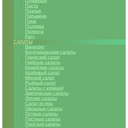
Отбивные
Паста
Паэлья
Пельмени
Плов
Подлива
Полента
Рагу
САЛАТЫ
Винегрет
Вегетарианские салаты
Греческий салат
Грибные салаты
Корейские салаты
Крабовый салат
Мясной салат
Рыбный салат
Салаты с курицей
Диетические салаты
Летние салаты
Салат из яиц
Овощные салаты
Острые салаты
Постные салаты
Простые салаты