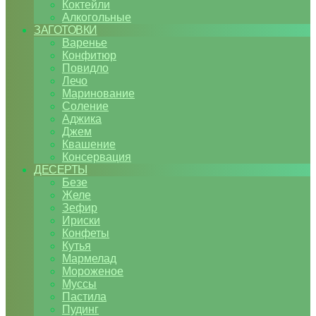
Коктейли
Алкогольные
ЗАГОТОВКИ
Варенье
Конфитюр
Повидло
Лечо
Маринование
Соление
Аджика
Джем
Квашение
Консервация
ДЕСЕРТЫ
Безе
Желе
Зефир
Ириски
Конфеты
Кутья
Мармелад
Мороженое
Муссы
Пастила
Пудинг