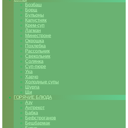
Бозбаш
Борщ
Бульоны
Капустняк
Крем-суп
Лагман
Минестроне
Окрошка
Похлебка
Рассольник
Свекольник
Солянка
Суп-пюре
Уха
Харчо
Холодные супы
Шурпа
Щи
ГОРЯЧИЕ БЛЮДА
Азу
Антрекот
Бабка
Бефстроганов
Бешбармак