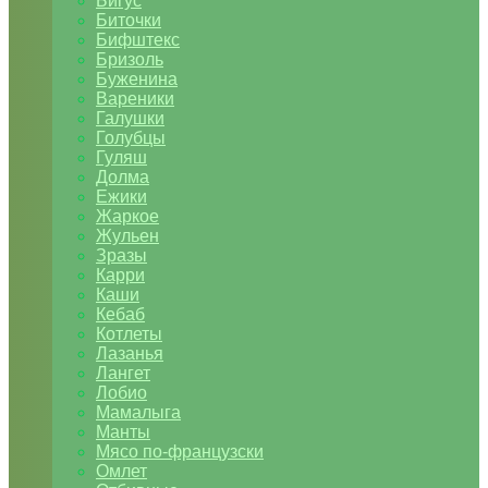
Бигус
Биточки
Бифштекс
Бризоль
Буженина
Вареники
Галушки
Голубцы
Гуляш
Долма
Ежики
Жаркое
Жульен
Зразы
Карри
Каши
Кебаб
Котлеты
Лазанья
Лангет
Лобио
Мамалыга
Манты
Мясо по-французски
Омлет