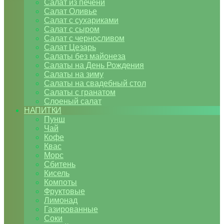
Салат из печени
Салат Оливье
Салат с сухариками
Салат с сыром
Салат с черносливом
Салат Цезарь
Салаты без майонеза
Салаты на День Рождения
Салаты на зиму
Салаты на свадебный стол
Салаты с гранатом
Слоеный салат
НАПИТКИ
Пунш
Чай
Кофе
Квас
Морс
Сбитень
Кисель
Компоты
Фруктовые
Лимонад
Газированные
Соки