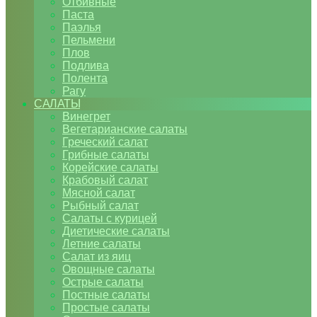
Отбивные
Паста
Паэлья
Пельмени
Плов
Подлива
Полента
Рагу
САЛАТЫ
Винегрет
Вегетарианские салаты
Греческий салат
Грибные салаты
Корейские салаты
Крабовый салат
Мясной салат
Рыбный салат
Салаты с курицей
Диетические салаты
Летние салаты
Салат из яиц
Овощные салаты
Острые салаты
Постные салаты
Простые салаты