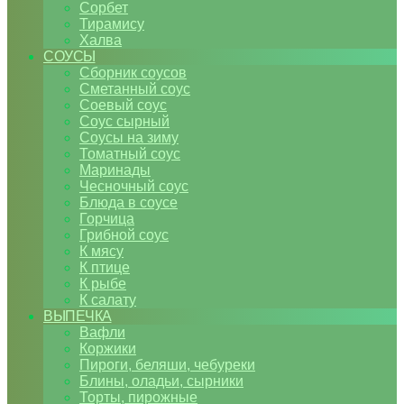
Сорбет
Тирамису
Халва
СОУСЫ
Сборник соусов
Сметанный соус
Соевый соус
Соус сырный
Соусы на зиму
Томатный соус
Маринады
Чесночный соус
Блюда в соусе
Горчица
Грибной соус
К мясу
К птице
К рыбе
К салату
ВЫПЕЧКА
Вафли
Коржики
Пироги, беляши, чебуреки
Блины, оладьи, сырники
Торты, пирожные