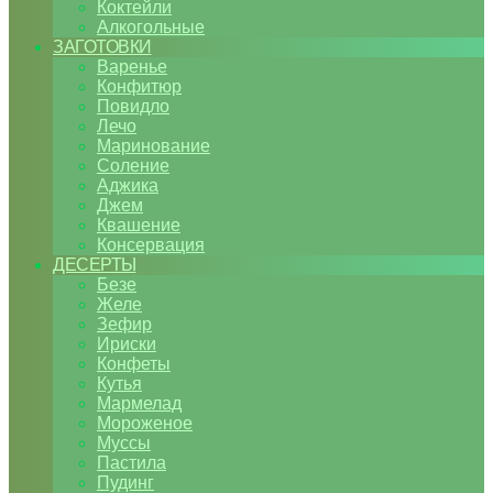
Коктейли
Алкогольные
ЗАГОТОВКИ
Варенье
Конфитюр
Повидло
Лечо
Маринование
Соление
Аджика
Джем
Квашение
Консервация
ДЕСЕРТЫ
Безе
Желе
Зефир
Ириски
Конфеты
Кутья
Мармелад
Мороженое
Муссы
Пастила
Пудинг