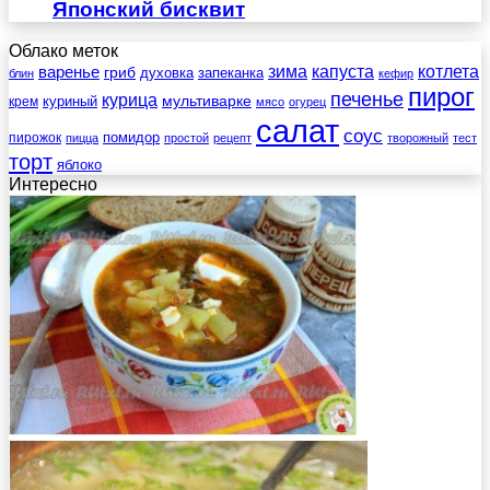
Японский бисквит
Облако меток
зима
котлета
варенье
капуста
гриб
духовка
запеканка
блин
кефир
пирог
печенье
курица
мультиварке
куриный
крем
мясо
огурец
салат
соус
помидор
пирожок
пицца
простой
рецепт
творожный
тест
торт
яблоко
Интересно