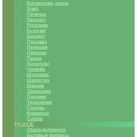
Корзиночки, кексы
Хлеб
Печенье
Хворост
Рогалики
Булочки
Бисквит
Пахлава
Лепешки
Пряники
Пицца
Хачапури
Чизкейк
Штрудель
Шарлотка
Манник
Запеканка
Пончики
Творожник
Глазурь
Коврижка
Суфле
РАЗНОЕ
Обзор интернета
Бытовые вопросы