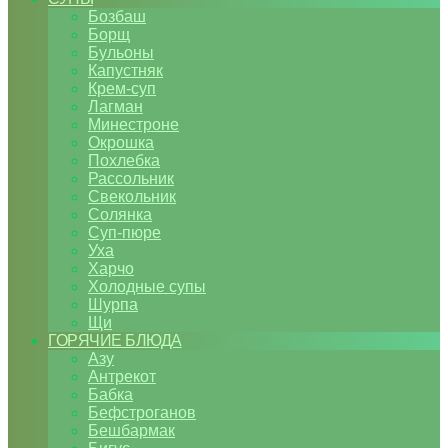
Бозбаш
Борщ
Бульоны
Капустняк
Крем-суп
Лагман
Минестроне
Окрошка
Похлебка
Рассольник
Свекольник
Солянка
Суп-пюре
Уха
Харчо
Холодные супы
Шурпа
Щи
ГОРЯЧИЕ БЛЮДА
Азу
Антрекот
Бабка
Бефстроганов
Бешбармак