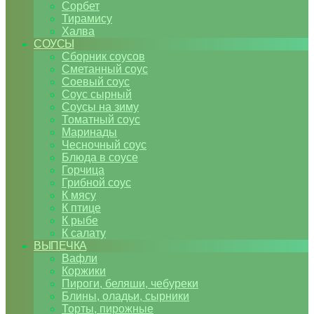
Сорбет
Тирамису
Халва
СОУСЫ
Сборник соусов
Сметанный соус
Соевый соус
Соус сырный
Соусы на зиму
Томатный соус
Маринады
Чесночный соус
Блюда в соусе
Горчица
Грибной соус
К мясу
К птице
К рыбе
К салату
ВЫПЕЧКА
Вафли
Коржики
Пироги, беляши, чебуреки
Блины, оладьи, сырники
Торты, пирожные