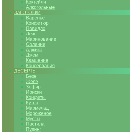
Коктейли
Алкогольные
ЗАГОТОВКИ
Варенье
Конфитюр
Повидло
Лечо
Маринование
Соление
Аджика
Джем
Квашение
Консервация
ДЕСЕРТЫ
Безе
Желе
Зефир
Ириски
Конфеты
Кутья
Мармелад
Мороженое
Муссы
Пастила
Пудинг