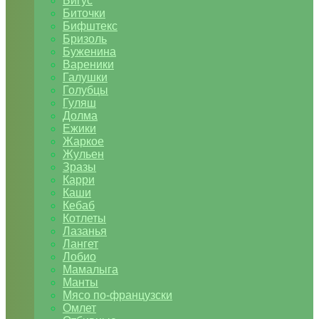
Бигус
Биточки
Бифштекс
Бризоль
Буженина
Вареники
Галушки
Голубцы
Гуляш
Долма
Ежики
Жаркое
Жульен
Зразы
Карри
Каши
Кебаб
Котлеты
Лазанья
Лангет
Лобио
Мамалыга
Манты
Мясо по-французски
Омлет