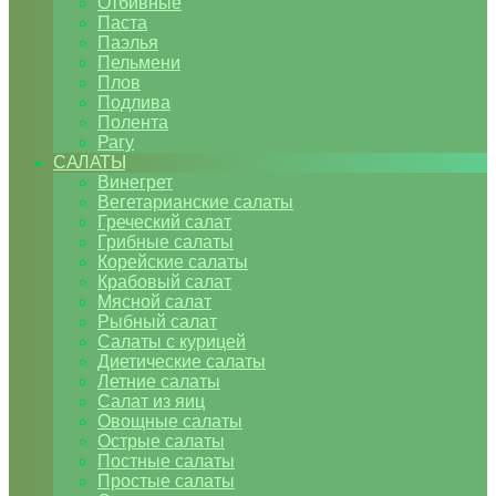
Отбивные
Паста
Паэлья
Пельмени
Плов
Подлива
Полента
Рагу
САЛАТЫ
Винегрет
Вегетарианские салаты
Греческий салат
Грибные салаты
Корейские салаты
Крабовый салат
Мясной салат
Рыбный салат
Салаты с курицей
Диетические салаты
Летние салаты
Салат из яиц
Овощные салаты
Острые салаты
Постные салаты
Простые салаты