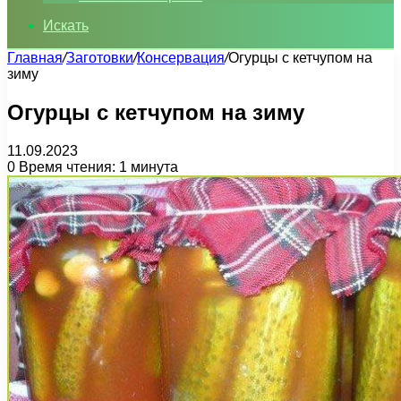
Искать
Главная
/
Заготовки
/
Консервация
/
Огурцы с кетчупом на
зиму
Огурцы с кетчупом на зиму
11.09.2023
0
Время чтения: 1 минута