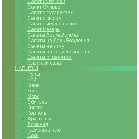
Салат из печени
Салат Оливье
Салат с сухариками
Салат с сыром
Салат с черносливом
Салат Цезарь
Салаты без майонеза
Салаты на День Рождения
Салаты на зиму
Салаты на свадебный стол
Салаты с гранатом
Слоеный салат
НАПИТКИ
Пунш
Чай
Кофе
Квас
Морс
Сбитень
Кисель
Компоты
Фруктовые
Лимонад
Газированные
Соки