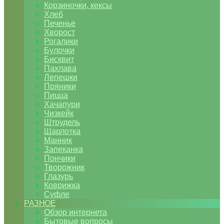
Корзиночки, кексы
Хлеб
Печенье
Хворост
Рогалики
Булочки
Бисквит
Пахлава
Лепешки
Пряники
Пицца
Хачапури
Чизкейк
Штрудель
Шарлотка
Манник
Запеканка
Пончики
Творожник
Глазурь
Коврижка
Суфле
РАЗНОЕ
Обзор интернета
Бытовые вопросы