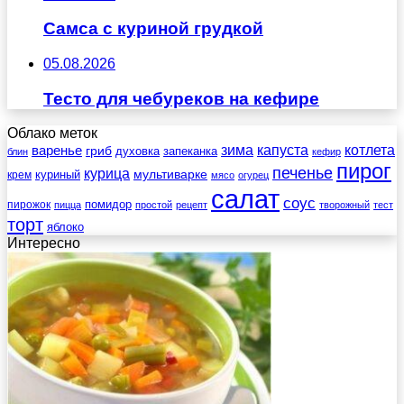
Самса с куриной грудкой
05.08.2026
Тесто для чебуреков на кефире
Облако меток
зима
котлета
варенье
капуста
гриб
духовка
запеканка
блин
кефир
пирог
печенье
курица
мультиварке
куриный
крем
мясо
огурец
салат
соус
помидор
пирожок
пицца
простой
рецепт
творожный
тест
торт
яблоко
Интересно