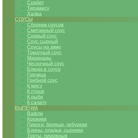
Сорбет
Тирамису
Халва
СОУСЫ
Сборник соусов
Сметанный соус
Соевый соус
Соус сырный
Соусы на зиму
Томатный соус
Маринады
Чесночный соус
Блюда в соусе
Горчица
Грибной соус
К мясу
К птице
К рыбе
К салату
ВЫПЕЧКА
Вафли
Коржики
Пироги, беляши, чебуреки
Блины, оладьи, сырники
Торты, пирожные