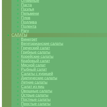
Отбивные
Паста
Паэлья
Пельмени
Плов
Подлива
Полента
Рагу
САЛАТЫ
Винегрет
Вегетарианские салаты
Греческий салат
Грибные салаты
Корейские салаты
Крабовый салат
Мясной салат
Рыбный салат
Салаты с курицей
Диетические салаты
Летние салаты
Салат из яиц
Овощные салаты
Острые салаты
Постные салаты
Простые салаты