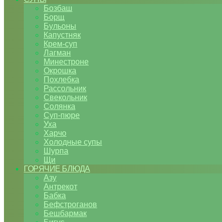
Бозбаш
Борщ
Бульоны
Капустняк
Крем-суп
Лагман
Минестроне
Окрошка
Похлебка
Рассольник
Свекольник
Солянка
Суп-пюре
Уха
Харчо
Холодные супы
Шурпа
Щи
ГОРЯЧИЕ БЛЮДА
Азу
Антрекот
Бабка
Бефстроганов
Бешбармак