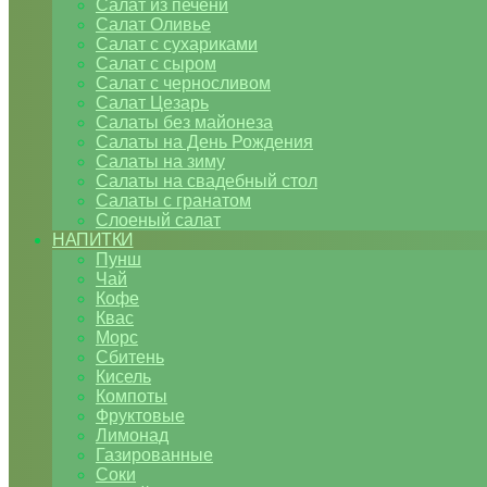
Салат из печени
Салат Оливье
Салат с сухариками
Салат с сыром
Салат с черносливом
Салат Цезарь
Салаты без майонеза
Салаты на День Рождения
Салаты на зиму
Салаты на свадебный стол
Салаты с гранатом
Слоеный салат
НАПИТКИ
Пунш
Чай
Кофе
Квас
Морс
Сбитень
Кисель
Компоты
Фруктовые
Лимонад
Газированные
Соки