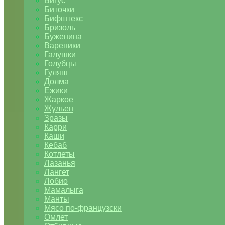
Бигус
Биточки
Бифштекс
Бризоль
Буженина
Вареники
Галушки
Голубцы
Гуляш
Долма
Ежики
Жаркое
Жульен
Зразы
Карри
Каши
Кебаб
Котлеты
Лазанья
Лангет
Лобио
Мамалыга
Манты
Мясо по-французски
Омлет