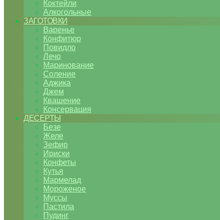
Коктейли
Алкогольные
ЗАГОТОВКИ
Варенье
Конфитюр
Повидло
Лечо
Маринование
Соление
Аджика
Джем
Квашение
Консервация
ДЕСЕРТЫ
Безе
Желе
Зефир
Ириски
Конфеты
Кутья
Мармелад
Мороженое
Муссы
Пастила
Пудинг