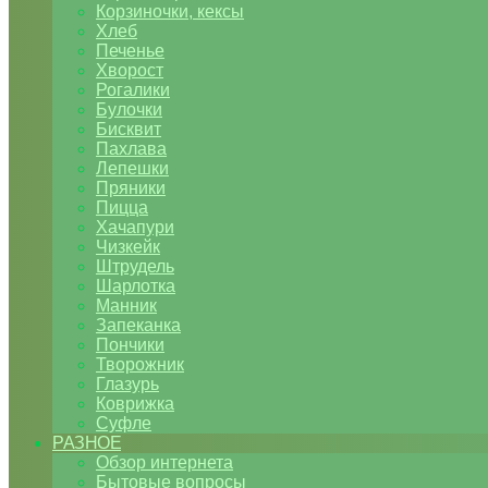
Корзиночки, кексы
Хлеб
Печенье
Хворост
Рогалики
Булочки
Бисквит
Пахлава
Лепешки
Пряники
Пицца
Хачапури
Чизкейк
Штрудель
Шарлотка
Манник
Запеканка
Пончики
Творожник
Глазурь
Коврижка
Суфле
РАЗНОЕ
Обзор интернета
Бытовые вопросы