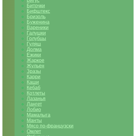
Бигус
Биточки
Бифштекс
Бризоль
Буженина
Вареники
Галушки
Голубцы
Гуляш
Долма
Ежики
Жаркое
Жульен
Зразы
Карри
Каши
Кебаб
Котлеты
Лазанья
Лангет
Лобио
Мамалыга
Манты
Мясо по-французски
Омлет