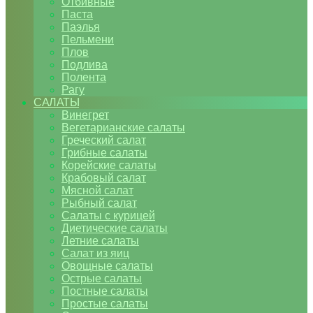
Отбивные
Паста
Паэлья
Пельмени
Плов
Подлива
Полента
Рагу
САЛАТЫ
Винегрет
Вегетарианские салаты
Греческий салат
Грибные салаты
Корейские салаты
Крабовый салат
Мясной салат
Рыбный салат
Салаты с курицей
Диетические салаты
Летние салаты
Салат из яиц
Овощные салаты
Острые салаты
Постные салаты
Простые салаты