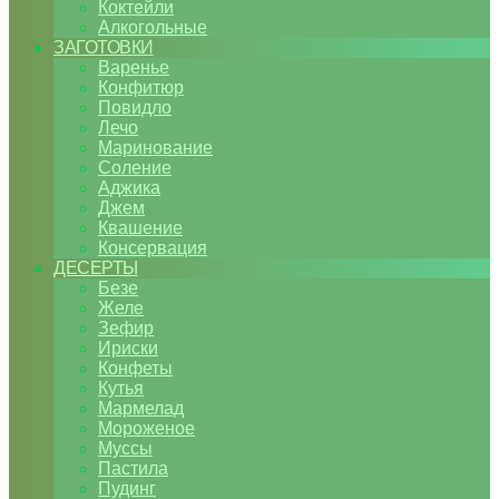
Коктейли
Алкогольные
ЗАГОТОВКИ
Варенье
Конфитюр
Повидло
Лечо
Маринование
Соление
Аджика
Джем
Квашение
Консервация
ДЕСЕРТЫ
Безе
Желе
Зефир
Ириски
Конфеты
Кутья
Мармелад
Мороженое
Муссы
Пастила
Пудинг