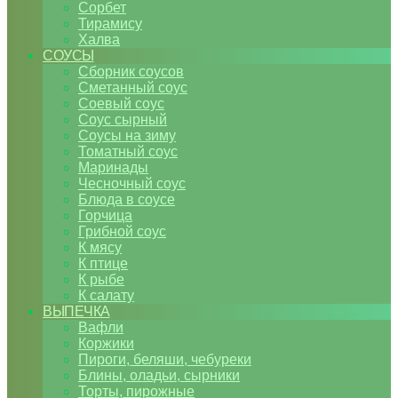
Сорбет
Тирамису
Халва
СОУСЫ
Сборник соусов
Сметанный соус
Соевый соус
Соус сырный
Соусы на зиму
Томатный соус
Маринады
Чесночный соус
Блюда в соусе
Горчица
Грибной соус
К мясу
К птице
К рыбе
К салату
ВЫПЕЧКА
Вафли
Коржики
Пироги, беляши, чебуреки
Блины, оладьи, сырники
Торты, пирожные