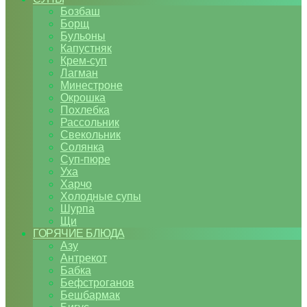
Бозбаш
Борщ
Бульоны
Капустняк
Крем-суп
Лагман
Минестроне
Окрошка
Похлебка
Рассольник
Свекольник
Солянка
Суп-пюре
Уха
Харчо
Холодные супы
Шурпа
Щи
ГОРЯЧИЕ БЛЮДА
Азу
Антрекот
Бабка
Бефстроганов
Бешбармак