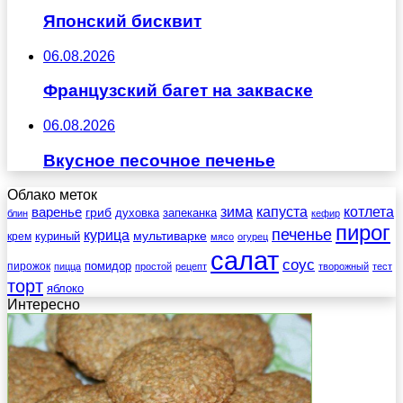
Японский бисквит
06.08.2026
Французский багет на закваске
06.08.2026
Вкусное песочное печенье
Облако меток
зима
котлета
варенье
капуста
гриб
духовка
запеканка
блин
кефир
пирог
печенье
курица
мультиварке
куриный
крем
мясо
огурец
салат
соус
помидор
пирожок
пицца
простой
рецепт
творожный
тест
торт
яблоко
Интересно