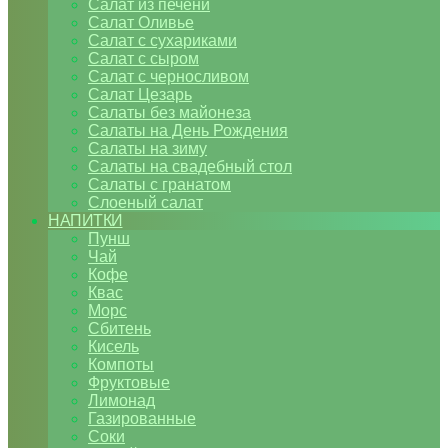
Салат из печени
Салат Оливье
Салат с сухариками
Салат с сыром
Салат с черносливом
Салат Цезарь
Салаты без майонеза
Салаты на День Рождения
Салаты на зиму
Салаты на свадебный стол
Салаты с гранатом
Слоеный салат
НАПИТКИ
Пунш
Чай
Кофе
Квас
Морс
Сбитень
Кисель
Компоты
Фруктовые
Лимонад
Газированные
Соки