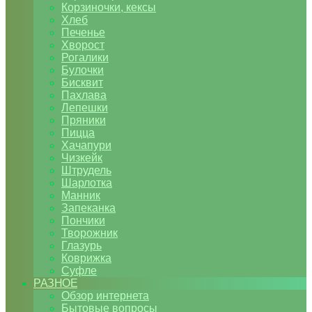
Корзиночки, кексы
Хлеб
Печенье
Хворост
Рогалики
Булочки
Бисквит
Пахлава
Лепешки
Пряники
Пицца
Хачапури
Чизкейк
Штрудель
Шарлотка
Манник
Запеканка
Пончики
Творожник
Глазурь
Коврижка
Суфле
РАЗНОЕ
Обзор интернета
Бытовые вопросы