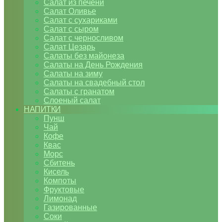
Салат из печени
Салат Оливье
Салат с сухариками
Салат с сыром
Салат с черносливом
Салат Цезарь
Салаты без майонеза
Салаты на День Рождения
Салаты на зиму
Салаты на свадебный стол
Салаты с гранатом
Слоеный салат
НАПИТКИ
Пунш
Чай
Кофе
Квас
Морс
Сбитень
Кисель
Компоты
Фруктовые
Лимонад
Газированные
Соки