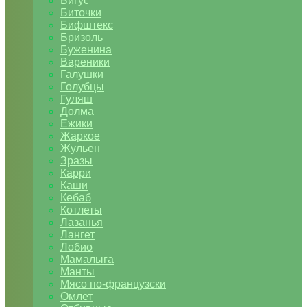
Бигус
Биточки
Бифштекс
Бризоль
Буженина
Вареники
Галушки
Голубцы
Гуляш
Долма
Ежики
Жаркое
Жульен
Зразы
Карри
Каши
Кебаб
Котлеты
Лазанья
Лангет
Лобио
Мамалыга
Манты
Мясо по-французски
Омлет