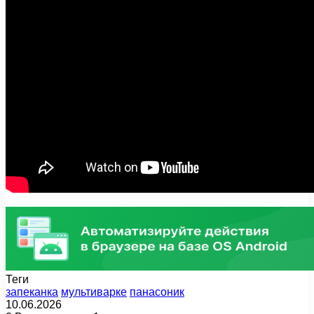
Теги
запеканка
мультиварке
панасоник
10.06.2026