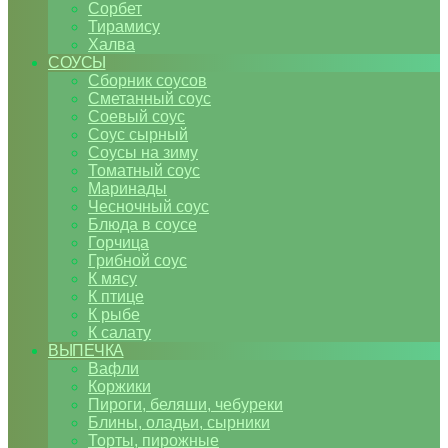
Сорбет
Тирамису
Халва
СОУСЫ
Сборник соусов
Сметанный соус
Соевый соус
Соус сырный
Соусы на зиму
Томатный соус
Маринады
Чесночный соус
Блюда в соусе
Горчица
Грибной соус
К мясу
К птице
К рыбе
К салату
ВЫПЕЧКА
Вафли
Коржики
Пироги, беляши, чебуреки
Блины, оладьи, сырники
Торты, пирожные