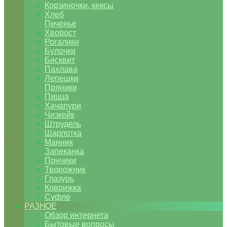
Корзиночки, кексы
Хлеб
Печенье
Хворост
Рогалики
Булочки
Бисквит
Пахлава
Лепешки
Пряники
Пицца
Хачапури
Чизкейк
Штрудель
Шарлотка
Манник
Запеканка
Пончики
Творожник
Глазурь
Коврижка
Суфле
РАЗНОЕ
Обзор интернета
Бытовые вопросы