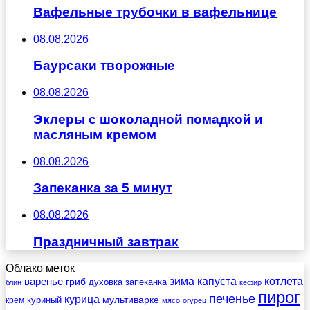
Вафельные трубочки в вафельнице
08.08.2026
Баурсаки творожные
08.08.2026
Эклеры с шоколадной помадкой и
масляным кремом
08.08.2026
Запеканка за 5 минут
08.08.2026
Праздничный завтрак
Облако меток
зима
котлета
варенье
капуста
гриб
духовка
запеканка
блин
кефир
пирог
печенье
курица
мультиварке
куриный
крем
мясо
огурец