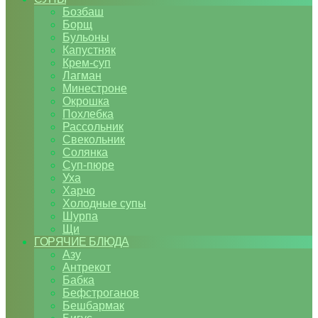
Бозбаш
Борщ
Бульоны
Капустняк
Крем-суп
Лагман
Минестроне
Окрошка
Похлебка
Рассольник
Свекольник
Солянка
Суп-пюре
Уха
Харчо
Холодные супы
Шурпа
Щи
ГОРЯЧИЕ БЛЮДА
Азу
Антрекот
Бабка
Бефстроганов
Бешбармак