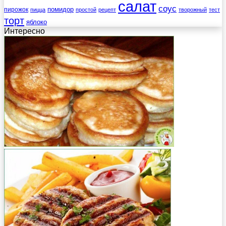
салат
соус
помидор
пирожок
пицца
простой
рецепт
творожный
тест
торт
яблоко
Интересно