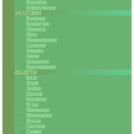
Коктейли
Алкогольные
ЗАГОТОВКИ
Варенье
Конфитюр
Повидло
Лечо
Маринование
Соление
Аджика
Джем
Квашение
Консервация
ДЕСЕРТЫ
Безе
Желе
Зефир
Ириски
Конфеты
Кутья
Мармелад
Мороженое
Муссы
Пастила
Пудинг