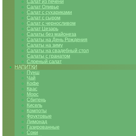
Салат из печени
Салат Оливье
Салат с сухариками
Салат с сыром
Салат с черносливом
Салат Цезарь
Салаты без майонеза
Салаты на День Рождения
Салаты на зиму
Салаты на свадебный стол
Салаты с гранатом
Слоеный салат
НАПИТКИ
Пунш
Чай
Кофе
Квас
Морс
Сбитень
Кисель
Компоты
Фруктовые
Лимонад
Газированные
Соки