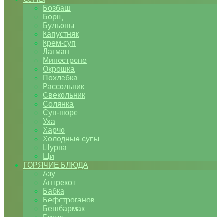
Бозбаш
Борщ
Бульоны
Капустняк
Крем-суп
Лагман
Минестроне
Окрошка
Похлебка
Рассольник
Свекольник
Солянка
Суп-пюре
Уха
Харчо
Холодные супы
Шурпа
Щи
ГОРЯЧИЕ БЛЮДА
Азу
Антрекот
Бабка
Бефстроганов
Бешбармак