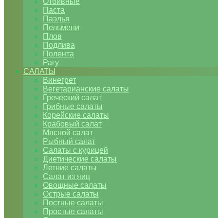
Отбивные
Паста
Паэлья
Пельмени
Плов
Подлива
Полента
Рагу
САЛАТЫ
Винегрет
Вегетарианские салаты
Греческий салат
Грибные салаты
Корейские салаты
Крабовый салат
Мясной салат
Рыбный салат
Салаты с курицей
Диетические салаты
Летние салаты
Салат из яиц
Овощные салаты
Острые салаты
Постные салаты
Простые салаты