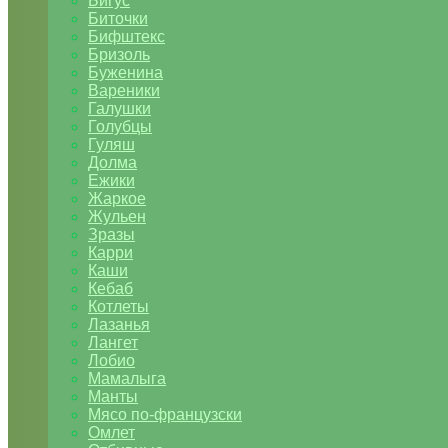
Бигус
Биточки
Бифштекс
Бризоль
Буженина
Вареники
Галушки
Голубцы
Гуляш
Долма
Ежики
Жаркое
Жульен
Зразы
Карри
Каши
Кебаб
Котлеты
Лазанья
Лангет
Лобио
Мамалыга
Манты
Мясо по-французски
Омлет