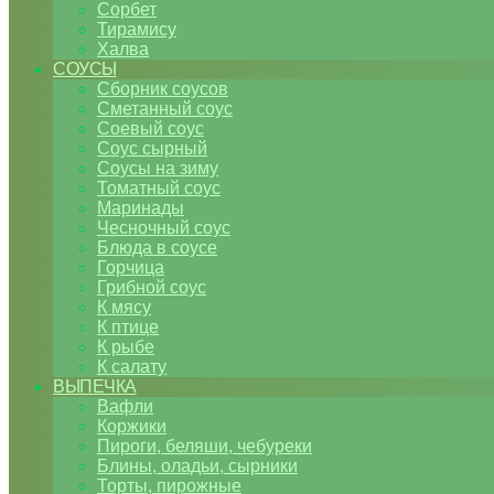
Сорбет
Тирамису
Халва
СОУСЫ
Сборник соусов
Сметанный соус
Соевый соус
Соус сырный
Соусы на зиму
Томатный соус
Маринады
Чесночный соус
Блюда в соусе
Горчица
Грибной соус
К мясу
К птице
К рыбе
К салату
ВЫПЕЧКА
Вафли
Коржики
Пироги, беляши, чебуреки
Блины, оладьи, сырники
Торты, пирожные