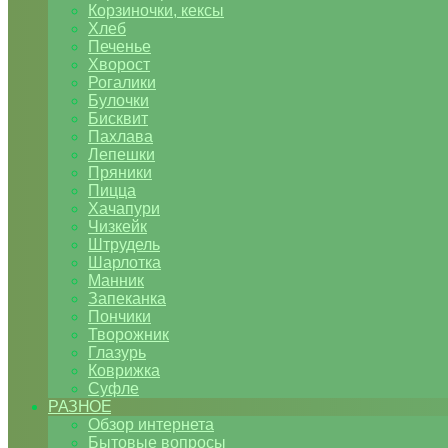
Корзиночки, кексы
Хлеб
Печенье
Хворост
Рогалики
Булочки
Бисквит
Пахлава
Лепешки
Пряники
Пицца
Хачапури
Чизкейк
Штрудель
Шарлотка
Манник
Запеканка
Пончики
Творожник
Глазурь
Коврижка
Суфле
РАЗНОЕ
Обзор интернета
Бытовые вопросы