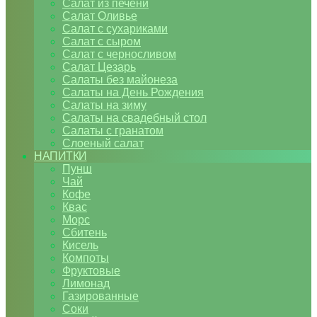
Салат из печени
Салат Оливье
Салат с сухариками
Салат с сыром
Салат с черносливом
Салат Цезарь
Салаты без майонеза
Салаты на День Рождения
Салаты на зиму
Салаты на свадебный стол
Салаты с гранатом
Слоеный салат
НАПИТКИ
Пунш
Чай
Кофе
Квас
Морс
Сбитень
Кисель
Компоты
Фруктовые
Лимонад
Газированные
Соки