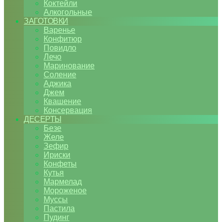
Коктейли
Алкогольные
ЗАГОТОВКИ
Варенье
Конфитюр
Повидло
Лечо
Маринование
Соление
Аджика
Джем
Квашение
Консервация
ДЕСЕРТЫ
Безе
Желе
Зефир
Ириски
Конфеты
Кутья
Мармелад
Мороженое
Муссы
Пастила
Пудинг