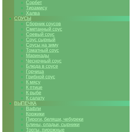
Сорбет
Тирамису
Халва
СОУСЫ
Сборник соусов
Сметанный соус
Соевый соус
Соус сырный
Соусы на зиму
Томатный соус
Маринады
Чесночный соус
Блюда в соусе
Горчица
Грибной соус
К мясу
К птице
К рыбе
К салату
ВЫПЕЧКА
Вафли
Коржики
Пироги, беляши, чебуреки
Блины, оладьи, сырники
Торты, пирожные