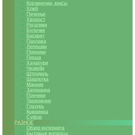
Корзиночки, кексы
Хлеб
Печенье
Хворост
Рогалики
Булочки
Бисквит
Пахлава
Лепешки
Пряники
Пицца
Хачапури
Чизкейк
Штрудель
Шарлотка
Манник
Запеканка
Пончики
Творожник
Глазурь
Коврижка
Суфле
РАЗНОЕ
Обзор интернета
Бытовые вопросы