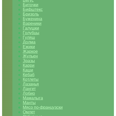
Бигус
Биточки
Бифштекс
Бризоль
Буженина
Вареники
Галушки
Голубцы
Гуляш
Долма
Ежики
Жаркое
Жульен
Зразы
Карри
Каши
Кебаб
Котлеты
Лазанья
Лангет
Лобио
Мамалыга
Манты
Мясо по-французски
Омлет