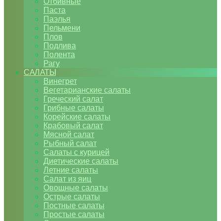
Отбивные
Паста
Паэлья
Пельмени
Плов
Подлива
Полента
Рагу
САЛАТЫ
Винегрет
Вегетарианские салаты
Греческий салат
Грибные салаты
Корейские салаты
Крабовый салат
Мясной салат
Рыбный салат
Салаты с курицей
Диетические салаты
Летние салаты
Салат из яиц
Овощные салаты
Острые салаты
Постные салаты
Простые салаты