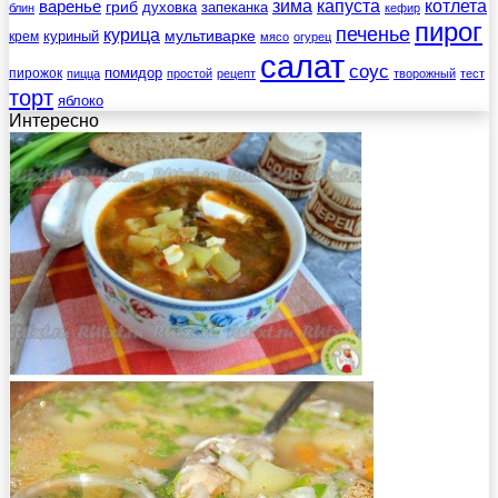
зима
котлета
варенье
капуста
гриб
духовка
запеканка
блин
кефир
пирог
печенье
курица
мультиварке
куриный
крем
мясо
огурец
салат
соус
помидор
пирожок
пицца
простой
рецепт
творожный
тест
торт
яблоко
Интересно