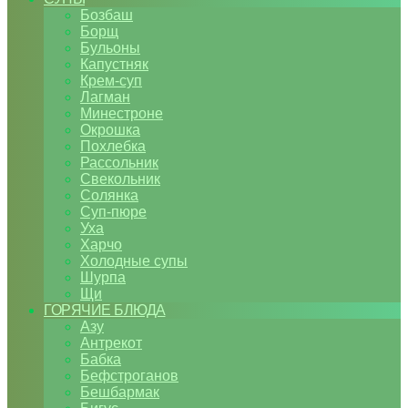
Бозбаш
Борщ
Бульоны
Капустняк
Крем-суп
Лагман
Минестроне
Окрошка
Похлебка
Рассольник
Свекольник
Солянка
Суп-пюре
Уха
Харчо
Холодные супы
Шурпа
Щи
ГОРЯЧИЕ БЛЮДА
Азу
Антрекот
Бабка
Бефстроганов
Бешбармак