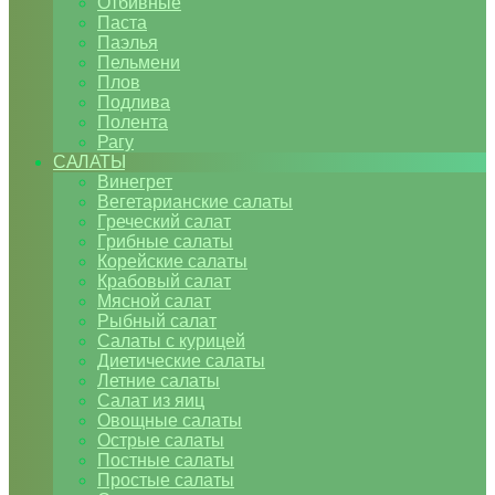
Отбивные
Паста
Паэлья
Пельмени
Плов
Подлива
Полента
Рагу
САЛАТЫ
Винегрет
Вегетарианские салаты
Греческий салат
Грибные салаты
Корейские салаты
Крабовый салат
Мясной салат
Рыбный салат
Салаты с курицей
Диетические салаты
Летние салаты
Салат из яиц
Овощные салаты
Острые салаты
Постные салаты
Простые салаты