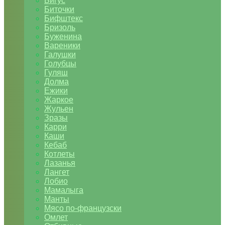
Бигус
Биточки
Бифштекс
Бризоль
Буженина
Вареники
Галушки
Голубцы
Гуляш
Долма
Ежики
Жаркое
Жульен
Зразы
Карри
Каши
Кебаб
Котлеты
Лазанья
Лангет
Лобио
Мамалыга
Манты
Мясо по-французски
Омлет