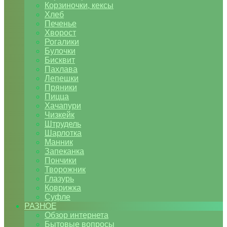
Корзиночки, кексы
Хлеб
Печенье
Хворост
Рогалики
Булочки
Бисквит
Пахлава
Лепешки
Пряники
Пицца
Хачапури
Чизкейк
Штрудель
Шарлотка
Манник
Запеканка
Пончики
Творожник
Глазурь
Коврижка
Суфле
РАЗНОЕ
Обзор интернета
Бытовые вопросы