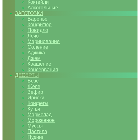
Коктейли
Алкогольные
ЗАГОТОВКИ
Варенье
Конфитюр
Повидло
Лечо
Маринование
Соление
Аджика
Джем
Квашение
Консервация
ДЕСЕРТЫ
Безе
Желе
Зефир
Ириски
Конфеты
Кутья
Мармелад
Мороженое
Муссы
Пастила
Пудинг