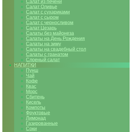
Салат из печени
Салат Оливье
Салат с сухариками
Салат с сыром
Салат с черносливом
Салат Цезарь
Салаты без майонеза
Салаты на День Рождения
Салаты на зиму
Салаты на свадебный стол
Салаты с гранатом
Слоеный салат
НАПИТКИ
Пунш
Чай
Кофе
Квас
Морс
Сбитень
Кисель
Компоты
Фруктовые
Лимонад
Газированные
Соки