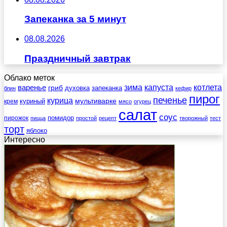
Запеканка за 5 минут
08.08.2026
Праздничный завтрак
Облако меток
зима
котлета
варенье
капуста
гриб
духовка
запеканка
блин
кефир
пирог
печенье
курица
мультиварке
куриный
крем
мясо
огурец
салат
соус
помидор
пирожок
пицца
простой
рецепт
творожный
тест
торт
яблоко
Интересно