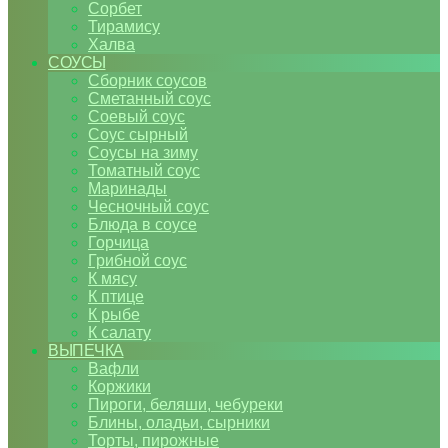
Сорбет
Тирамису
Халва
СОУСЫ
Сборник соусов
Сметанный соус
Соевый соус
Соус сырный
Соусы на зиму
Томатный соус
Маринады
Чесночный соус
Блюда в соусе
Горчица
Грибной соус
К мясу
К птице
К рыбе
К салату
ВЫПЕЧКА
Вафли
Коржики
Пироги, беляши, чебуреки
Блины, оладьи, сырники
Торты, пирожные