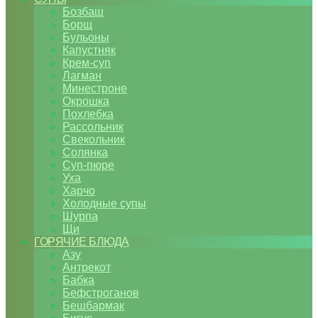
Бозбаш
Борщ
Бульоны
Капустняк
Крем-суп
Лагман
Минестроне
Окрошка
Похлебка
Рассольник
Свекольник
Солянка
Суп-пюре
Уха
Харчо
Холодные супы
Шурпа
Щи
ГОРЯЧИЕ БЛЮДА
Азу
Антрекот
Бабка
Бефстроганов
Бешбармак