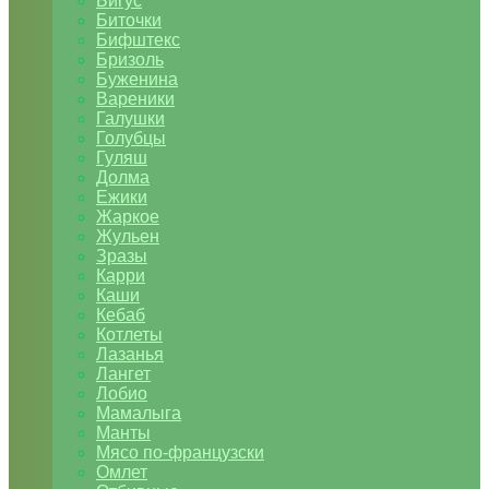
Бигус
Биточки
Бифштекс
Бризоль
Буженина
Вареники
Галушки
Голубцы
Гуляш
Долма
Ежики
Жаркое
Жульен
Зразы
Карри
Каши
Кебаб
Котлеты
Лазанья
Лангет
Лобио
Мамалыга
Манты
Мясо по-французски
Омлет