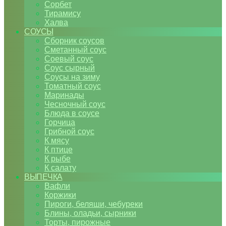
Сорбет
Тирамису
Халва
СОУСЫ
Сборник соусов
Сметанный соус
Соевый соус
Соус сырный
Соусы на зиму
Томатный соус
Маринады
Чесночный соус
Блюда в соусе
Горчица
Грибной соус
К мясу
К птице
К рыбе
К салату
ВЫПЕЧКА
Вафли
Коржики
Пироги, беляши, чебуреки
Блины, оладьи, сырники
Торты, пирожные