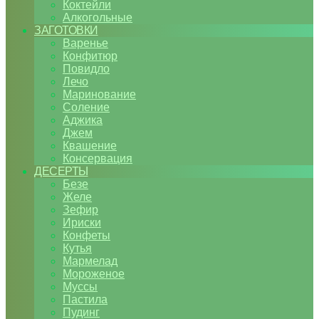
Коктейли
Алкогольные
ЗАГОТОВКИ
Варенье
Конфитюр
Повидло
Лечо
Маринование
Соление
Аджика
Джем
Квашение
Консервация
ДЕСЕРТЫ
Безе
Желе
Зефир
Ириски
Конфеты
Кутья
Мармелад
Мороженое
Муссы
Пастила
Пудинг