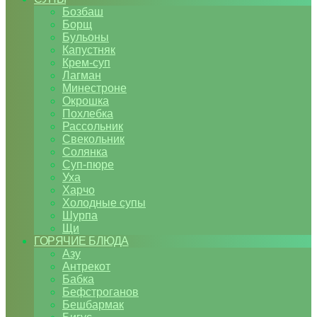
Бозбаш
Борщ
Бульоны
Капустняк
Крем-суп
Лагман
Минестроне
Окрошка
Похлебка
Рассольник
Свекольник
Солянка
Суп-пюре
Уха
Харчо
Холодные супы
Шурпа
Щи
ГОРЯЧИЕ БЛЮДА
Азу
Антрекот
Бабка
Бефстроганов
Бешбармак