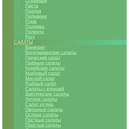
Отбивные
Паста
Паэлья
Пельмени
Плов
Подлива
Полента
Рагу
САЛАТЫ
Винегрет
Вегетарианские салаты
Греческий салат
Грибные салаты
Корейские салаты
Крабовый салат
Мясной салат
Рыбный салат
Салаты с курицей
Диетические салаты
Летние салаты
Салат из яиц
Овощные салаты
Острые салаты
Постные салаты
Простые салаты