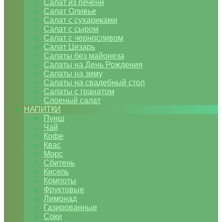
Салат из печени
Салат Оливье
Салат с сухариками
Салат с сыром
Салат с черносливом
Салат Цезарь
Салаты без майонеза
Салаты на День Рождения
Салаты на зиму
Салаты на свадебный стол
Салаты с гранатом
Слоеный салат
НАПИТКИ
Пунш
Чай
Кофе
Квас
Морс
Сбитень
Кисель
Компоты
Фруктовые
Лимонад
Газированные
Соки