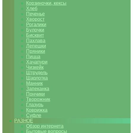
Корзиночки, кексы
Хлеб
Печенье
Хворост
Рогалики
Булочки
Бисквит
Пахлава
Лепешки
Пряники
Пицца
Хачапури
Чизкейк
Штрудель
Шарлотка
Манник
Запеканка
Пончики
Творожник
Глазурь
Коврижка
Суфле
РАЗНОЕ
Обзор интернета
Бытовые вопросы