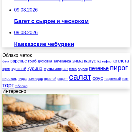
09.08.2026
Багет с сыром и чесноком
09.08.2026
Кавказские чебуреки
Облако меток
зима
котлета
варенье
капуста
гриб
духовка
запеканка
блин
кефир
пирог
печенье
курица
мультиварке
куриный
крем
мясо
огурец
салат
соус
помидор
пирожок
пицца
простой
рецепт
творожный
тест
торт
яблоко
Интересно