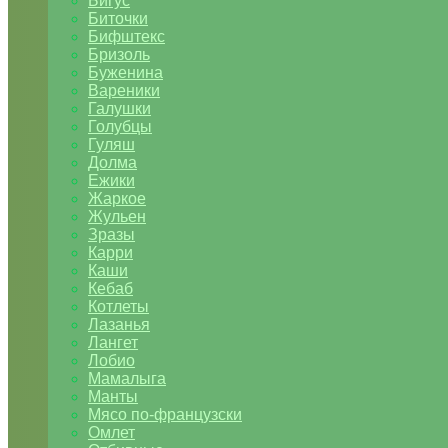
Бигус
Биточки
Бифштекс
Бризоль
Буженина
Вареники
Галушки
Голубцы
Гуляш
Долма
Ежики
Жаркое
Жульен
Зразы
Карри
Каши
Кебаб
Котлеты
Лазанья
Лангет
Лобио
Мамалыга
Манты
Мясо по-французски
Омлет