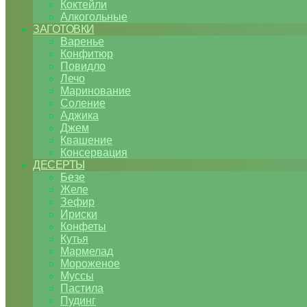
Коктейли
Алкогольные
ЗАГОТОВКИ
Варенье
Конфитюр
Повидло
Лечо
Маринование
Соление
Аджика
Джем
Квашение
Консервация
ДЕСЕРТЫ
Безе
Желе
Зефир
Ириски
Конфеты
Кутья
Мармелад
Мороженое
Муссы
Пастила
Пудинг