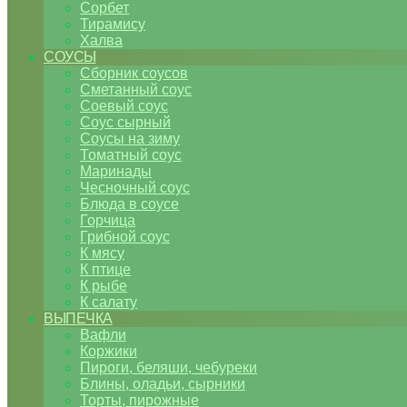
Сорбет
Тирамису
Халва
СОУСЫ
Сборник соусов
Сметанный соус
Соевый соус
Соус сырный
Соусы на зиму
Томатный соус
Маринады
Чесночный соус
Блюда в соусе
Горчица
Грибной соус
К мясу
К птице
К рыбе
К салату
ВЫПЕЧКА
Вафли
Коржики
Пироги, беляши, чебуреки
Блины, оладьи, сырники
Торты, пирожные