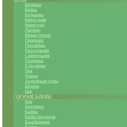
Бозбаш
Борщ
Бульоны
Капустняк
Крем-суп
Лагман
Минестроне
Окрошка
Похлебка
Рассольник
Свекольник
Солянка
Суп-пюре
Уха
Харчо
Холодные супы
Шурпа
Щи
ГОРЯЧИЕ БЛЮДА
Азу
Антрекот
Бабка
Бефстроганов
Бешбармак