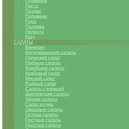
Отбивные
Паста
Паэлья
Пельмени
Плов
Подлива
Полента
Рагу
САЛАТЫ
Винегрет
Вегетарианские салаты
Греческий салат
Грибные салаты
Корейские салаты
Крабовый салат
Мясной салат
Рыбный салат
Салаты с курицей
Диетические салаты
Летние салаты
Салат из яиц
Овощные салаты
Острые салаты
Постные салаты
Простые салаты