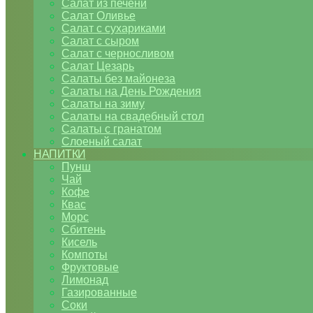
Салат из печени
Салат Оливье
Салат с сухариками
Салат с сыром
Салат с черносливом
Салат Цезарь
Салаты без майонеза
Салаты на День Рождения
Салаты на зиму
Салаты на свадебный стол
Салаты с гранатом
Слоеный салат
НАПИТКИ
Пунш
Чай
Кофе
Квас
Морс
Сбитень
Кисель
Компоты
Фруктовые
Лимонад
Газированные
Соки