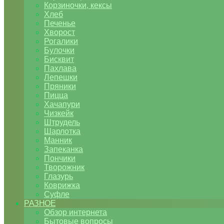
Корзиночки, кексы
Хлеб
Печенье
Хворост
Рогалики
Булочки
Бисквит
Пахлава
Лепешки
Пряники
Пицца
Хачапури
Чизкейк
Штрудель
Шарлотка
Манник
Запеканка
Пончики
Творожник
Глазурь
Коврижка
Суфле
РАЗНОЕ
Обзор интернета
Бытовые вопросы