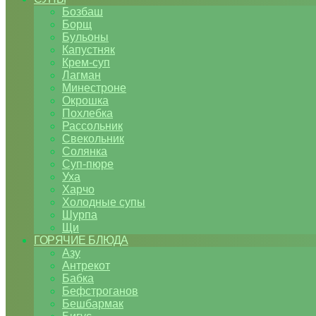
Бозбаш
Борщ
Бульоны
Капустняк
Крем-суп
Лагман
Минестроне
Окрошка
Похлебка
Рассольник
Свекольник
Солянка
Суп-пюре
Уха
Харчо
Холодные супы
Шурпа
Щи
ГОРЯЧИЕ БЛЮДА
Азу
Антрекот
Бабка
Бефстроганов
Бешбармак