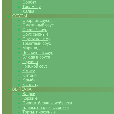
Сорбет
Тирамису
Халва
СОУСЫ
Сборник соусов
Сметанный соус
Соевый соус
Соус сырный
Соусы на зиму
Томатный соус
Маринады
Чесночный соус
Блюда в соусе
Горчица
Грибной соус
К мясу
К птице
К рыбе
К салату
ВЫПЕЧКА
Вафли
Коржики
Пироги, беляши, чебуреки
Блины, оладьи, сырники
Торты, пирожные