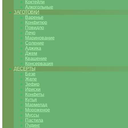
Коктейли
Алкогольные
ЗАГОТОВКИ
Варенье
Конфитюр
Повидло
Лечо
Маринование
Соление
Аджика
Джем
Квашение
Консервация
ДЕСЕРТЫ
Безе
Желе
Зефир
Ириски
Конфеты
Кутья
Мармелад
Мороженое
Муссы
Пастила
Пудинг