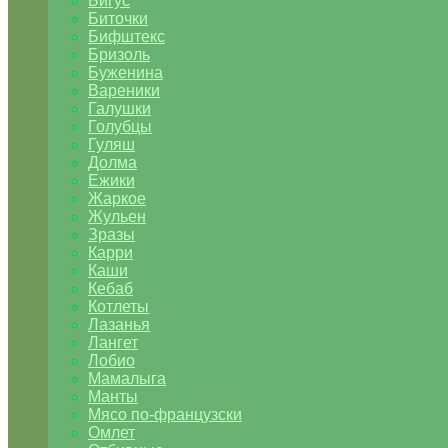
Бигус
Биточки
Бифштекс
Бризоль
Буженина
Вареники
Галушки
Голубцы
Гуляш
Долма
Ежики
Жаркое
Жульен
Зразы
Карри
Каши
Кебаб
Котлеты
Лазанья
Лангет
Лобио
Мамалыга
Манты
Мясо по-французски
Омлет