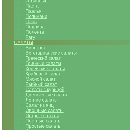
Отбивные
Паста
Паэлья
Пельмени
Плов
Подлива
Полента
Рагу
САЛАТЫ
Винегрет
Вегетарианские салаты
Греческий салат
Грибные салаты
Корейские салаты
Крабовый салат
Мясной салат
Рыбный салат
Салаты с курицей
Диетические салаты
Летние салаты
Салат из яиц
Овощные салаты
Острые салаты
Постные салаты
Простые салаты