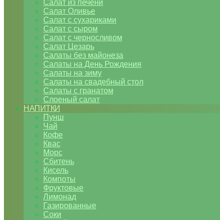
Салат из печени
Салат Оливье
Салат с сухариками
Салат с сыром
Салат с черносливом
Салат Цезарь
Салаты без майонеза
Салаты на День Рождения
Салаты на зиму
Салаты на свадебный стол
Салаты с гранатом
Слоеный салат
НАПИТКИ
Пунш
Чай
Кофе
Квас
Морс
Сбитень
Кисель
Компоты
Фруктовые
Лимонад
Газированные
Соки