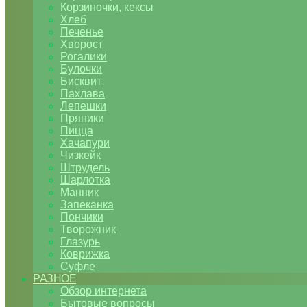
Корзиночки, кексы
Хлеб
Печенье
Хворост
Рогалики
Булочки
Бисквит
Пахлава
Лепешки
Пряники
Пицца
Хачапури
Чизкейк
Штрудель
Шарлотка
Манник
Запеканка
Пончики
Творожник
Глазурь
Коврижка
Суфле
РАЗНОЕ
Обзор интернета
Бытовые вопросы