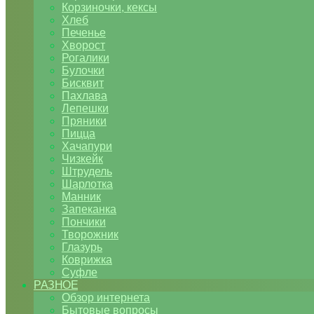
Корзиночки, кексы
Хлеб
Печенье
Хворост
Рогалики
Булочки
Бисквит
Пахлава
Лепешки
Пряники
Пицца
Хачапури
Чизкейк
Штрудель
Шарлотка
Манник
Запеканка
Пончики
Творожник
Глазурь
Коврижка
Суфле
РАЗНОЕ
Обзор интернета
Бытовые вопросы