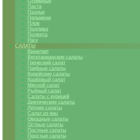
Отбивные
Паста
Паэлья
Пельмени
Плов
Подлива
Полента
Рагу
САЛАТЫ
Винегрет
Вегетарианские салаты
Греческий салат
Грибные салаты
Корейские салаты
Крабовый салат
Мясной салат
Рыбный салат
Салаты с курицей
Диетические салаты
Летние салаты
Салат из яиц
Овощные салаты
Острые салаты
Постные салаты
Простые салаты