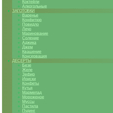
Коктейли
Алкогольные
ЗАГОТОВКИ
Варенье
Конфитюр
Повидло
Лечо
Маринование
Соление
Аджика
Джем
Квашение
Консервация
ДЕСЕРТЫ
Безе
Желе
Зефир
Ириски
Конфеты
Кутья
Мармелад
Мороженое
Муссы
Пастила
Пудинг