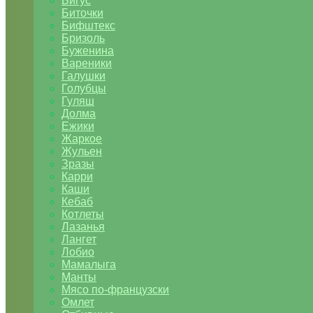
Бигус
Биточки
Бифштекс
Бризоль
Буженина
Вареники
Галушки
Голубцы
Гуляш
Долма
Ежики
Жаркое
Жульен
Зразы
Карри
Каши
Кебаб
Котлеты
Лазанья
Лангет
Лобио
Мамалыга
Манты
Мясо по-французски
Омлет