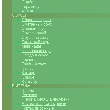
Сорбет
Тирамису
Халва
СОУСЫ
Сборник соусов
Сметанный соус
Соевый соус
Соус сырный
Соусы на зиму
Томатный соус
Маринады
Чесночный соус
Блюда в соусе
Горчица
Грибной соус
К мясу
К птице
К рыбе
К салату
ВЫПЕЧКА
Вафли
Коржики
Пироги, беляши, чебуреки
Блины, оладьи, сырники
Торты, пирожные