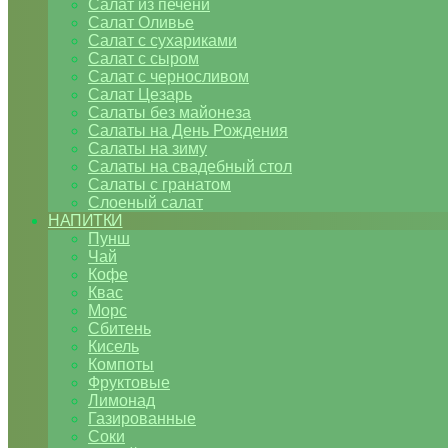
Салат из печени
Салат Оливье
Салат с сухариками
Салат с сыром
Салат с черносливом
Салат Цезарь
Салаты без майонеза
Салаты на День Рождения
Салаты на зиму
Салаты на свадебный стол
Салаты с гранатом
Слоеный салат
НАПИТКИ
Пунш
Чай
Кофе
Квас
Морс
Сбитень
Кисель
Компоты
Фруктовые
Лимонад
Газированные
Соки