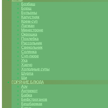
Бозбаш
Борщ
Бульоны
Капустняк
Крем-суп
Лагман
Минестроне
Окрошка
Похлебка
Рассольник
Свекольник
Солянка
Суп-пюре
Уха
Харчо
Холодные супы
Шурпа
Щи
ГОРЯЧИЕ БЛЮДА
Азу
Антрекот
Бабка
Бефстроганов
Бешбармак