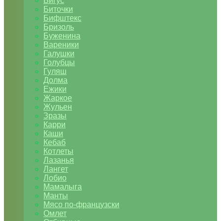
Бигус
Биточки
Бифштекс
Бризоль
Буженина
Вареники
Галушки
Голубцы
Гуляш
Долма
Ежики
Жаркое
Жульен
Зразы
Карри
Каши
Кебаб
Котлеты
Лазанья
Лангет
Лобио
Мамалыга
Манты
Мясо по-французски
Омлет