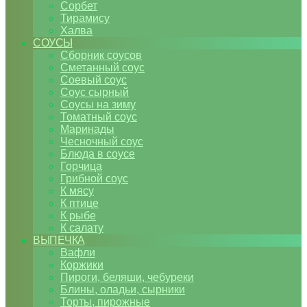
Сорбет
Тирамису
Халва
СОУСЫ
Сборник соусов
Сметанный соус
Соевый соус
Соус сырный
Соусы на зиму
Томатный соус
Маринады
Чесночный соус
Блюда в соусе
Горчица
Грибной соус
К мясу
К птице
К рыбе
К салату
ВЫПЕЧКА
Вафли
Коржики
Пироги, беляши, чебуреки
Блины, оладьи, сырники
Торты, пирожные