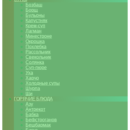
Бозбаш
Борщ
Бульоны
Капустняк
Крем-суп
Лагман
Минестроне
Окрошка
Похлебка
Рассольник
Свекольник
Солянка
Суп-пюре
Уха
Харчо
Холодные супы
Шурпа
Щи
ГОРЯЧИЕ БЛЮДА
Азу
Антрекот
Бабка
Бефстроганов
Бешбармак