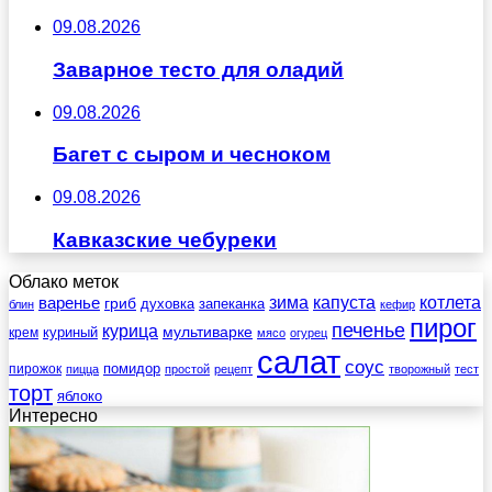
09.08.2026
Заварное тесто для оладий
09.08.2026
Багет с сыром и чесноком
09.08.2026
Кавказские чебуреки
Облако меток
зима
котлета
варенье
капуста
гриб
духовка
запеканка
блин
кефир
пирог
печенье
курица
мультиварке
куриный
крем
мясо
огурец
салат
соус
помидор
пирожок
пицца
простой
рецепт
творожный
тест
торт
яблоко
Интересно