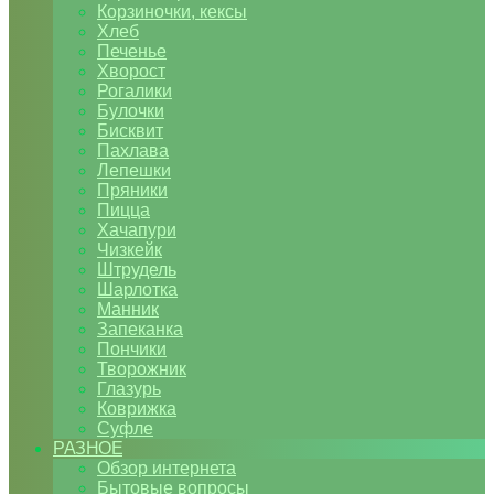
Корзиночки, кексы
Хлеб
Печенье
Хворост
Рогалики
Булочки
Бисквит
Пахлава
Лепешки
Пряники
Пицца
Хачапури
Чизкейк
Штрудель
Шарлотка
Манник
Запеканка
Пончики
Творожник
Глазурь
Коврижка
Суфле
РАЗНОЕ
Обзор интернета
Бытовые вопросы