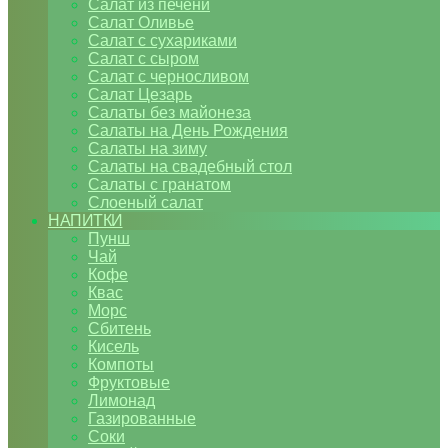
Салат из печени
Салат Оливье
Салат с сухариками
Салат с сыром
Салат с черносливом
Салат Цезарь
Салаты без майонеза
Салаты на День Рождения
Салаты на зиму
Салаты на свадебный стол
Салаты с гранатом
Слоеный салат
НАПИТКИ
Пунш
Чай
Кофе
Квас
Морс
Сбитень
Кисель
Компоты
Фруктовые
Лимонад
Газированные
Соки