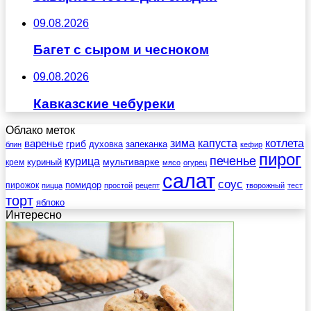
09.08.2026
Багет с сыром и чесноком
09.08.2026
Кавказские чебуреки
Облако меток
зима
котлета
варенье
капуста
гриб
духовка
запеканка
блин
кефир
пирог
печенье
курица
мультиварке
куриный
крем
мясо
огурец
салат
соус
помидор
пирожок
пицца
простой
рецепт
творожный
тест
торт
яблоко
Интересно