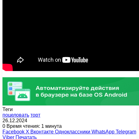
Теги
поцеловать
торт
26.12.2024
0
Время чтения: 1 минута
Facebook
X
Вконтакте
Одноклассники
WhatsApp
Telegram
Viber
Печатать