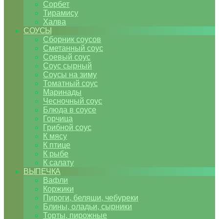
Сорбет
Тирамису
Халва
СОУСЫ
Сборник соусов
Сметанный соус
Соевый соус
Соус сырный
Соусы на зиму
Томатный соус
Маринады
Чесночный соус
Блюда в соусе
Горчица
Грибной соус
К мясу
К птице
К рыбе
К салату
ВЫПЕЧКА
Вафли
Коржики
Пироги, беляши, чебуреки
Блины, оладьи, сырники
Торты, пирожные