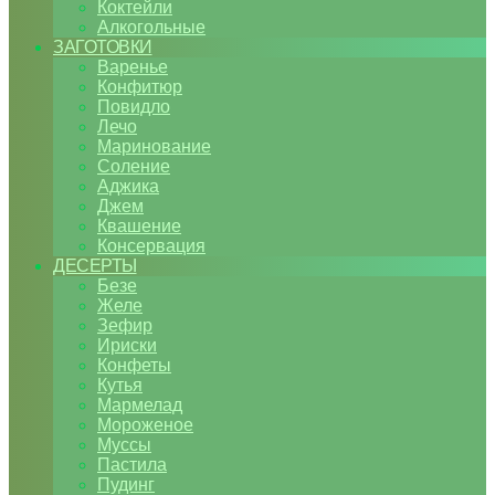
Коктейли
Алкогольные
ЗАГОТОВКИ
Варенье
Конфитюр
Повидло
Лечо
Маринование
Соление
Аджика
Джем
Квашение
Консервация
ДЕСЕРТЫ
Безе
Желе
Зефир
Ириски
Конфеты
Кутья
Мармелад
Мороженое
Муссы
Пастила
Пудинг