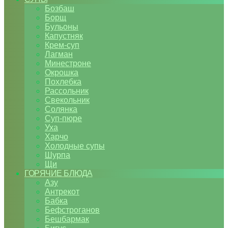
Бозбаш
Борщ
Бульоны
Капустняк
Крем-суп
Лагман
Минестроне
Окрошка
Похлебка
Рассольник
Свекольник
Солянка
Суп-пюре
Уха
Харчо
Холодные супы
Шурпа
Щи
ГОРЯЧИЕ БЛЮДА
Азу
Антрекот
Бабка
Бефстроганов
Бешбармак