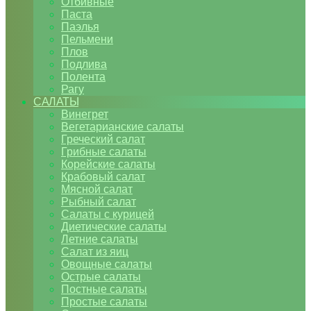
Отбивные
Паста
Паэлья
Пельмени
Плов
Подлива
Полента
Рагу
САЛАТЫ
Винегрет
Вегетарианские салаты
Греческий салат
Грибные салаты
Корейские салаты
Крабовый салат
Мясной салат
Рыбный салат
Салаты с курицей
Диетические салаты
Летние салаты
Салат из яиц
Овощные салаты
Острые салаты
Постные салаты
Простые салаты