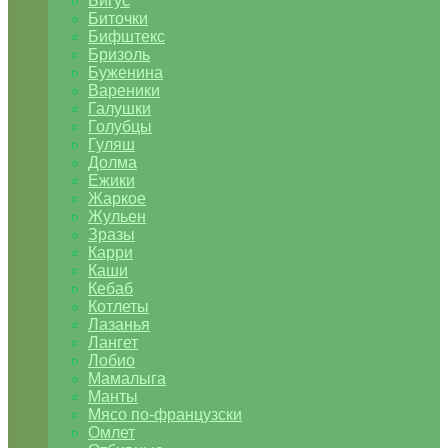
Бигус
Биточки
Бифштекс
Бризоль
Буженина
Вареники
Галушки
Голубцы
Гуляш
Долма
Ежики
Жаркое
Жульен
Зразы
Карри
Каши
Кебаб
Котлеты
Лазанья
Лангет
Лобио
Мамалыга
Манты
Мясо по-французски
Омлет