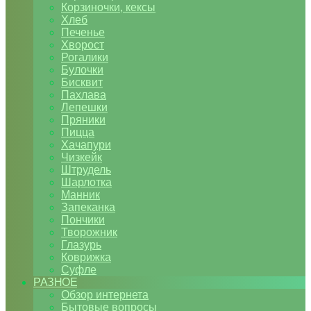
Корзиночки, кексы
Хлеб
Печенье
Хворост
Рогалики
Булочки
Бисквит
Пахлава
Лепешки
Пряники
Пицца
Хачапури
Чизкейк
Штрудель
Шарлотка
Манник
Запеканка
Пончики
Творожник
Глазурь
Коврижка
Суфле
РАЗНОЕ
Обзор интернета
Бытовые вопросы