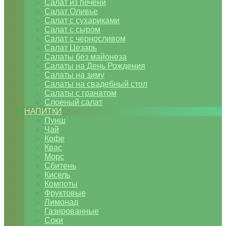
Салат из печени
Салат Оливье
Салат с сухариками
Салат с сыром
Салат с черносливом
Салат Цезарь
Салаты без майонеза
Салаты на День Рождения
Салаты на зиму
Салаты на свадебный стол
Салаты с гранатом
Слоеный салат
НАПИТКИ
Пунш
Чай
Кофе
Квас
Морс
Сбитень
Кисель
Компоты
Фруктовые
Лимонад
Газированные
Соки