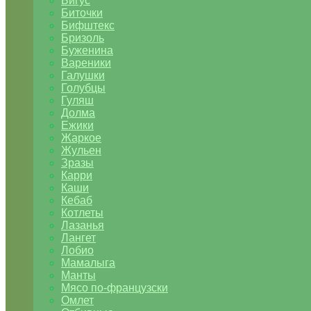
Бигус
Биточки
Бифштекс
Бризоль
Буженина
Вареники
Галушки
Голубцы
Гуляш
Долма
Ежики
Жаркое
Жульен
Зразы
Карри
Каши
Кебаб
Котлеты
Лазанья
Лангет
Лобио
Мамалыга
Манты
Мясо по-французски
Омлет