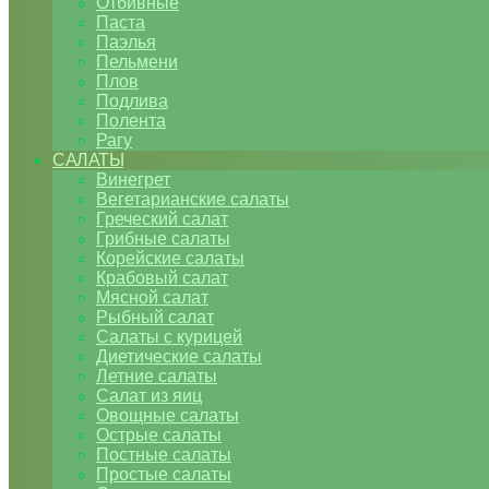
Отбивные
Паста
Паэлья
Пельмени
Плов
Подлива
Полента
Рагу
САЛАТЫ
Винегрет
Вегетарианские салаты
Греческий салат
Грибные салаты
Корейские салаты
Крабовый салат
Мясной салат
Рыбный салат
Салаты с курицей
Диетические салаты
Летние салаты
Салат из яиц
Овощные салаты
Острые салаты
Постные салаты
Простые салаты