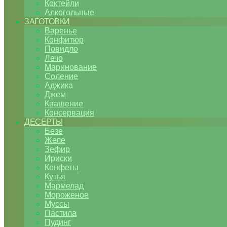
Коктейли
Алкогольные
ЗАГОТОВКИ
Варенье
Конфитюр
Повидло
Лечо
Маринование
Соление
Аджика
Джем
Квашение
Консервация
ДЕСЕРТЫ
Безе
Желе
Зефир
Ириски
Конфеты
Кутья
Мармелад
Мороженое
Муссы
Пастила
Пудинг