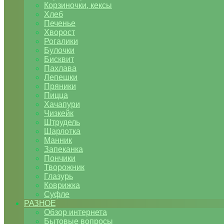
Корзиночки, кексы
Хлеб
Печенье
Хворост
Рогалики
Булочки
Бисквит
Пахлава
Лепешки
Пряники
Пицца
Хачапури
Чизкейк
Штрудель
Шарлотка
Манник
Запеканка
Пончики
Творожник
Глазурь
Коврижка
Суфле
РАЗНОЕ
Обзор интернета
Бытовые вопросы