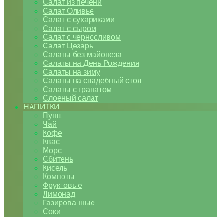
Салат из печени
Салат Оливье
Салат с сухариками
Салат с сыром
Салат с черносливом
Салат Цезарь
Салаты без майонеза
Салаты на День Рождения
Салаты на зиму
Салаты на свадебный стол
Салаты с гранатом
Слоеный салат
НАПИТКИ
Пунш
Чай
Кофе
Квас
Морс
Сбитень
Кисель
Компоты
Фруктовые
Лимонад
Газированные
Соки