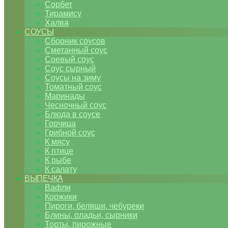
Сорбет
Тирамису
Халва
СОУСЫ
Сборник соусов
Сметанный соус
Соевый соус
Соус сырный
Соусы на зиму
Томатный соус
Маринады
Чесночный соус
Блюда в соусе
Горчица
Грибной соус
К мясу
К птице
К рыбе
К салату
ВЫПЕЧКА
Вафли
Коржики
Пироги, беляши, чебуреки
Блины, оладьи, сырники
Торты, пирожные