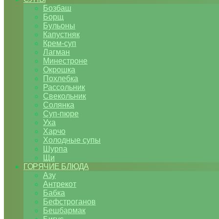
Бозбаш
Борщ
Бульоны
Капустняк
Крем-суп
Лагман
Минестроне
Окрошка
Похлебка
Рассольник
Свекольник
Солянка
Суп-пюре
Уха
Харчо
Холодные супы
Шурпа
Щи
ГОРЯЧИЕ БЛЮДА
Азу
Антрекот
Бабка
Бефстроганов
Бешбармак