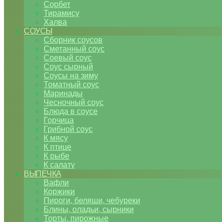
Сорбет
Тирамису
Халва
СОУСЫ
Сборник соусов
Сметанный соус
Соевый соус
Соус сырный
Соусы на зиму
Томатный соус
Маринады
Чесночный соус
Блюда в соусе
Горчица
Грибной соус
К мясу
К птице
К рыбе
К салату
ВЫПЕЧКА
Вафли
Коржики
Пироги, беляши, чебуреки
Блины, оладьи, сырники
Торты, пирожные