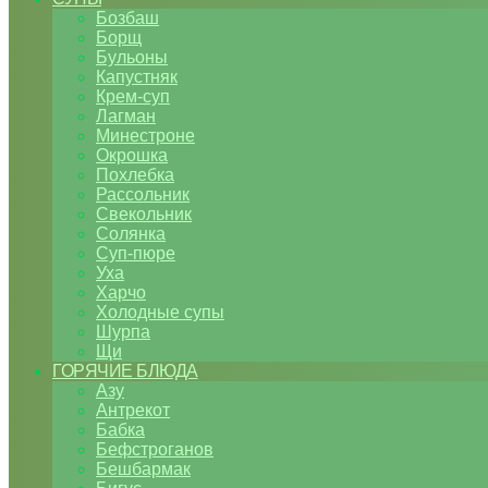
Бозбаш
Борщ
Бульоны
Капустняк
Крем-суп
Лагман
Минестроне
Окрошка
Похлебка
Рассольник
Свекольник
Солянка
Суп-пюре
Уха
Харчо
Холодные супы
Шурпа
Щи
ГОРЯЧИЕ БЛЮДА
Азу
Антрекот
Бабка
Бефстроганов
Бешбармак