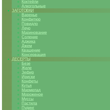
Коктейли
Алкогольные
ЗАГОТОВКИ
Варенье
Конфитюр
Повидло
Лечо
Маринование
Соление
Аджика
Джем
Квашение
Консервация
ДЕСЕРТЫ
Безе
Желе
Зефир
Ириски
Конфеты
Кутья
Мармелад
Мороженое
Муссы
Пастила
Пудинг