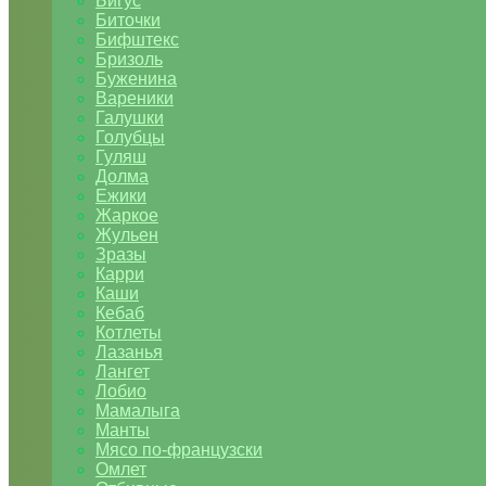
Бигус
Биточки
Бифштекс
Бризоль
Буженина
Вареники
Галушки
Голубцы
Гуляш
Долма
Ежики
Жаркое
Жульен
Зразы
Карри
Каши
Кебаб
Котлеты
Лазанья
Лангет
Лобио
Мамалыга
Манты
Мясо по-французски
Омлет