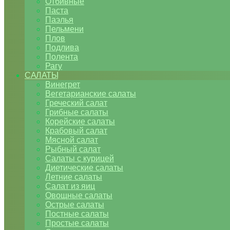
Отбивные
Паста
Паэлья
Пельмени
Плов
Подлива
Полента
Рагу
САЛАТЫ
Винегрет
Вегетарианские салаты
Греческий салат
Грибные салаты
Корейские салаты
Крабовый салат
Мясной салат
Рыбный салат
Салаты с курицей
Диетические салаты
Летние салаты
Салат из яиц
Овощные салаты
Острые салаты
Постные салаты
Простые салаты