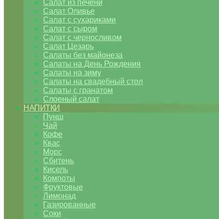
Салат из печени
Салат Оливье
Салат с сухариками
Салат с сыром
Салат с черносливом
Салат Цезарь
Салаты без майонеза
Салаты на День Рождения
Салаты на зиму
Салаты на свадебный стол
Салаты с гранатом
Слоеный салат
НАПИТКИ
Пунш
Чай
Кофе
Квас
Морс
Сбитень
Кисель
Компоты
Фруктовые
Лимонад
Газированные
Соки