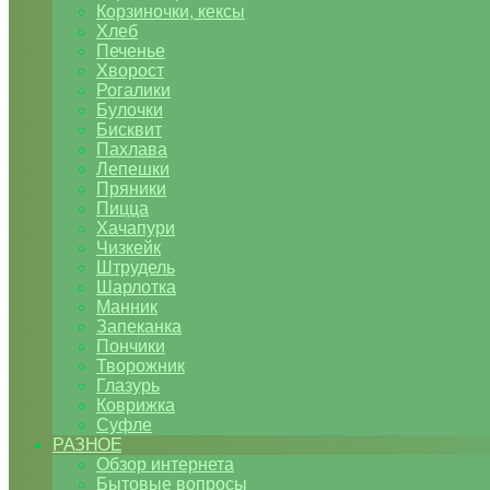
Корзиночки, кексы
Хлеб
Печенье
Хворост
Рогалики
Булочки
Бисквит
Пахлава
Лепешки
Пряники
Пицца
Хачапури
Чизкейк
Штрудель
Шарлотка
Манник
Запеканка
Пончики
Творожник
Глазурь
Коврижка
Суфле
РАЗНОЕ
Обзор интернета
Бытовые вопросы