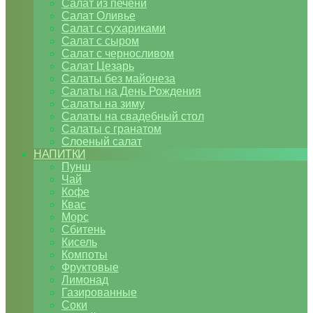
Салат из печени
Салат Оливье
Салат с сухариками
Салат с сыром
Салат с черносливом
Салат Цезарь
Салаты без майонеза
Салаты на День Рождения
Салаты на зиму
Салаты на свадебный стол
Салаты с гранатом
Слоеный салат
НАПИТКИ
Пунш
Чай
Кофе
Квас
Морс
Сбитень
Кисель
Компоты
Фруктовые
Лимонад
Газированные
Соки