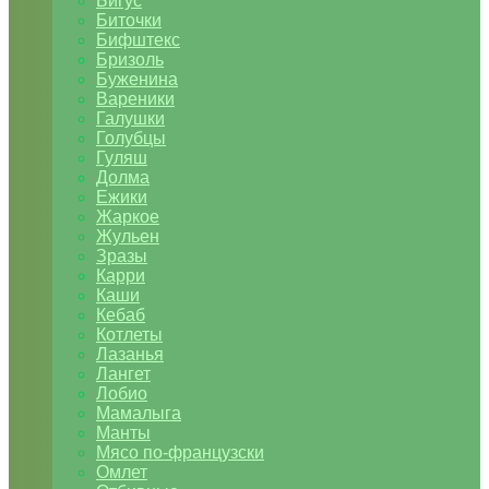
Бигус
Биточки
Бифштекс
Бризоль
Буженина
Вареники
Галушки
Голубцы
Гуляш
Долма
Ежики
Жаркое
Жульен
Зразы
Карри
Каши
Кебаб
Котлеты
Лазанья
Лангет
Лобио
Мамалыга
Манты
Мясо по-французски
Омлет