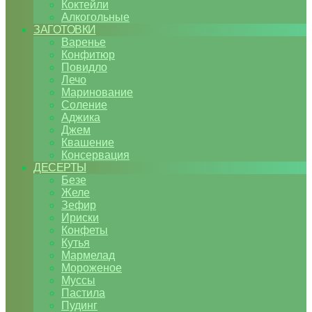
Коктейли
Алкогольные
ЗАГОТОВКИ
Варенье
Конфитюр
Повидло
Лечо
Маринование
Соление
Аджика
Джем
Квашение
Консервация
ДЕСЕРТЫ
Безе
Желе
Зефир
Ириски
Конфеты
Кутья
Мармелад
Мороженое
Муссы
Пастила
Пудинг