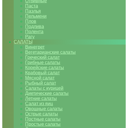
Отбивные
Паста
Паэлья
Пельмени
Плов
Подлива
Полента
Рагу
САЛАТЫ
Винегрет
Вегетарианские салаты
Греческий салат
Грибные салаты
Корейские салаты
Крабовый салат
Мясной салат
Рыбный салат
Салаты с курицей
Диетические салаты
Летние салаты
Салат из яиц
Овощные салаты
Острые салаты
Постные салаты
Простые салаты