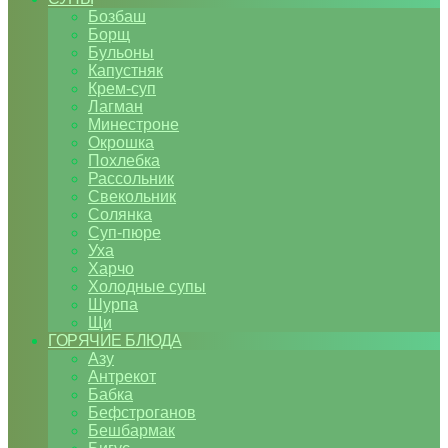
Бозбаш
Борщ
Бульоны
Капустняк
Крем-суп
Лагман
Минестроне
Окрошка
Похлебка
Рассольник
Свекольник
Солянка
Суп-пюре
Уха
Харчо
Холодные супы
Шурпа
Щи
ГОРЯЧИЕ БЛЮДА
Азу
Антрекот
Бабка
Бефстроганов
Бешбармак