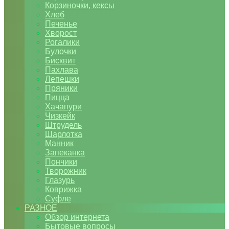
Корзиночки, кексы
Хлеб
Печенье
Хворост
Рогалики
Булочки
Бисквит
Пахлава
Лепешки
Пряники
Пицца
Хачапури
Чизкейк
Штрудель
Шарлотка
Манник
Запеканка
Пончики
Творожник
Глазурь
Коврижка
Суфле
РАЗНОЕ
Обзор интернета
Бытовые вопросы