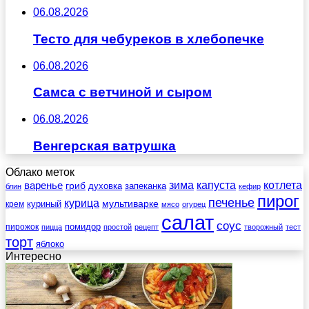
06.08.2026
Тесто для чебуреков в хлебопечке
06.08.2026
Самса с ветчиной и сыром
06.08.2026
Венгерская ватрушка
Облако меток
зима
котлета
варенье
капуста
гриб
духовка
запеканка
блин
кефир
пирог
печенье
курица
мультиварке
куриный
крем
мясо
огурец
салат
соус
помидор
пирожок
пицца
простой
рецепт
творожный
тест
торт
яблоко
Интересно