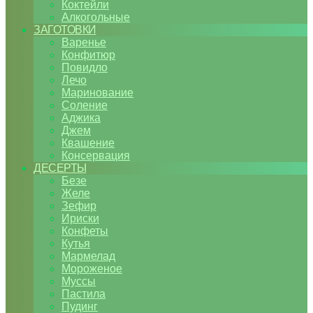
Коктейли
Алкогольные
ЗАГОТОВКИ
Варенье
Конфитюр
Повидло
Лечо
Маринование
Соление
Аджика
Джем
Квашение
Консервация
ДЕСЕРТЫ
Безе
Желе
Зефир
Ириски
Конфеты
Кутья
Мармелад
Мороженое
Муссы
Пастила
Пудинг