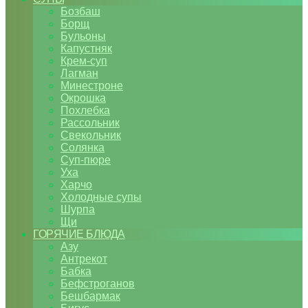
Бозбаш
Борщ
Бульоны
Капустняк
Крем-суп
Лагман
Минестроне
Окрошка
Похлебка
Рассольник
Свекольник
Солянка
Суп-пюре
Уха
Харчо
Холодные супы
Шурпа
Щи
ГОРЯЧИЕ БЛЮДА
Азу
Антрекот
Бабка
Бефстроганов
Бешбармак