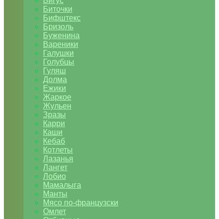
Бигус
Биточки
Бифштекс
Бризоль
Буженина
Вареники
Галушки
Голубцы
Гуляш
Долма
Ежики
Жаркое
Жульен
Зразы
Карри
Каши
Кебаб
Котлеты
Лазанья
Лангет
Лобио
Мамалыга
Манты
Мясо по-французски
Омлет