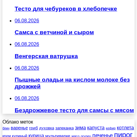
Тесто для чебуреков в хлебопечке
06.08.2026
Самса с ветчиной и сыром
06.08.2026
Венгерская ватрушка
06.08.2026
Пышные оладьи на кислом молоке без
дрожжей
06.08.2026
Бездрожжевое тесто для самсы с мясом
Облако меток
зима
котлета
варенье
капуста
гриб
духовка
запеканка
блин
кефир
пирог
печенье
курица
мультиварке
куриный
крем
мясо
огурец