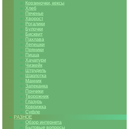
Корзиночки, кексы
Хлеб
Печенье
Хворост
Рогалики
Булочки
Бисквит
Пахлава
Лепешки
Пряники
Пицца
Хачапури
Чизкейк
Штрудель
Шарлотка
Манник
Запеканка
Пончики
Творожник
Глазурь
Коврижка
Суфле
РАЗНОЕ
Обзор интернета
Бытовые вопросы