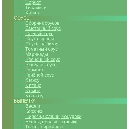
Сорбет
Тирамису
Халва
СОУСЫ
Сборник соусов
Сметанный соус
Соевый соус
Соус сырный
Соусы на зиму
Томатный соус
Маринады
Чесночный соус
Блюда в соусе
Горчица
Грибной соус
К мясу
К птице
К рыбе
К салату
ВЫПЕЧКА
Вафли
Коржики
Пироги, беляши, чебуреки
Блины, оладьи, сырники
Торты, пирожные