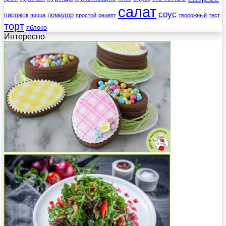
салат
соус
помидор
пирожок
пицца
простой
рецепт
творожный
тест
торт
яблоко
Интересно