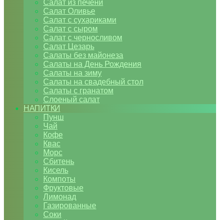
Салат из печени
Салат Оливье
Салат с сухариками
Салат с сыром
Салат с черносливом
Салат Цезарь
Салаты без майонеза
Салаты на День Рождения
Салаты на зиму
Салаты на свадебный стол
Салаты с гранатом
Слоеный салат
НАПИТКИ
Пунш
Чай
Кофе
Квас
Морс
Сбитень
Кисель
Компоты
Фруктовые
Лимонад
Газированные
Соки