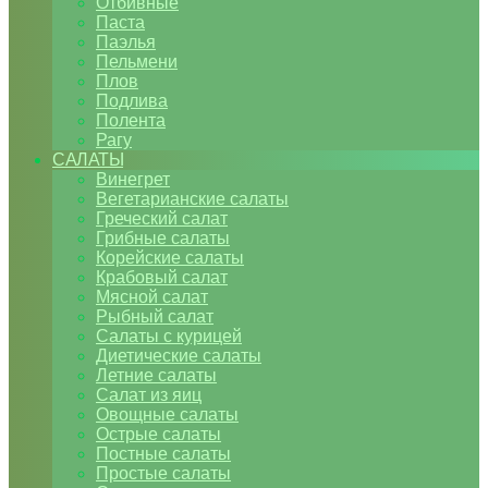
Отбивные
Паста
Паэлья
Пельмени
Плов
Подлива
Полента
Рагу
САЛАТЫ
Винегрет
Вегетарианские салаты
Греческий салат
Грибные салаты
Корейские салаты
Крабовый салат
Мясной салат
Рыбный салат
Салаты с курицей
Диетические салаты
Летние салаты
Салат из яиц
Овощные салаты
Острые салаты
Постные салаты
Простые салаты