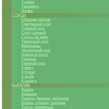
Сорбет
Тирамису
Халва
СОУСЫ
Сборник соусов
Сметанный соус
Соевый соус
Соус сырный
Соусы на зиму
Томатный соус
Маринады
Чесночный соус
Блюда в соусе
Горчица
Грибной соус
К мясу
К птице
К рыбе
К салату
ВЫПЕЧКА
Вафли
Коржики
Пироги, беляши, чебуреки
Блины, оладьи, сырники
Торты, пирожные