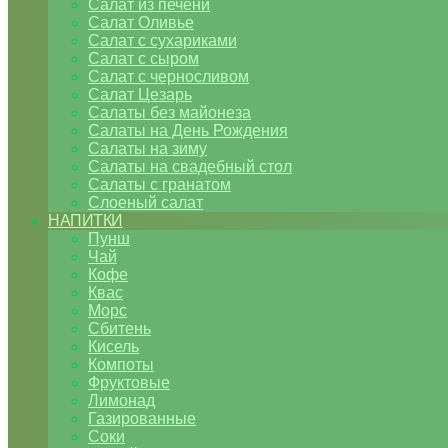
Салат из печени
Салат Оливье
Салат с сухариками
Салат с сыром
Салат с черносливом
Салат Цезарь
Салаты без майонеза
Салаты на День Рождения
Салаты на зиму
Салаты на свадебный стол
Салаты с гранатом
Слоеный салат
НАПИТКИ
Пунш
Чай
Кофе
Квас
Морс
Сбитень
Кисель
Компоты
Фруктовые
Лимонад
Газированные
Соки