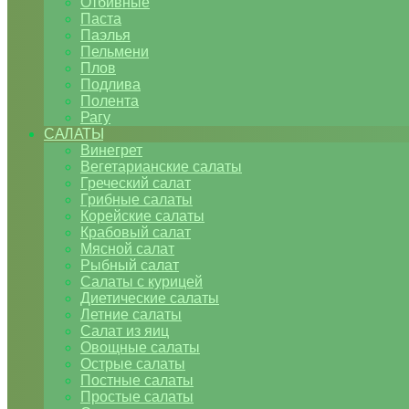
Отбивные
Паста
Паэлья
Пельмени
Плов
Подлива
Полента
Рагу
САЛАТЫ
Винегрет
Вегетарианские салаты
Греческий салат
Грибные салаты
Корейские салаты
Крабовый салат
Мясной салат
Рыбный салат
Салаты с курицей
Диетические салаты
Летние салаты
Салат из яиц
Овощные салаты
Острые салаты
Постные салаты
Простые салаты