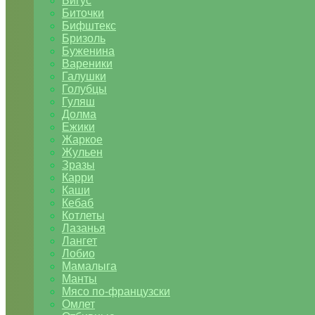
Бигус
Биточки
Бифштекс
Бризоль
Буженина
Вареники
Галушки
Голубцы
Гуляш
Долма
Ежики
Жаркое
Жульен
Зразы
Карри
Каши
Кебаб
Котлеты
Лазанья
Лангет
Лобио
Мамалыга
Манты
Мясо по-французски
Омлет