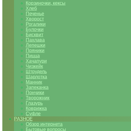
Корзиночки, кексы
Хлеб
Печенье
Хворост
Рогалики
Булочки
Бисквит
Пахлава
Лепешки
Пряники
Пицца
Хачапури
Чизкейк
Штрудель
Шарлотка
Манник
Запеканка
Пончики
Творожник
Глазурь
Коврижка
Суфле
РАЗНОЕ
Обзор интернета
Бытовые вопросы