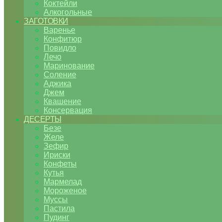
Коктейли
Алкогольные
ЗАГОТОВКИ
Варенье
Конфитюр
Повидло
Лечо
Маринование
Соление
Аджика
Джем
Квашение
Консервация
ДЕСЕРТЫ
Безе
Желе
Зефир
Ириски
Конфеты
Кутья
Мармелад
Мороженое
Муссы
Пастила
Пудинг