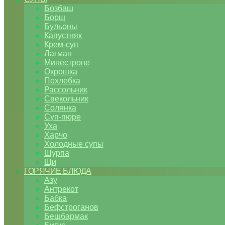
Бозбаш
Борщ
Бульоны
Капустняк
Крем-суп
Лагман
Минестроне
Окрошка
Похлебка
Рассольник
Свекольник
Солянка
Суп-пюре
Уха
Харчо
Холодные супы
Шурпа
Щи
ГОРЯЧИЕ БЛЮДА
Азу
Антрекот
Бабка
Бефстроганов
Бешбармак