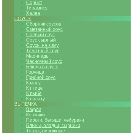
Сорбет
Тирамису
Халва
СОУСЫ
Сборник соусов
Сметанный соус
Соевый соус
Соус сырный
Соусы на зиму
Томатный соус
Маринады
Чесночный соус
Блюда в соусе
Горчица
Грибной соус
К мясу
К птице
К рыбе
К салату
ВЫПЕЧКА
Вафли
Коржики
Пироги, беляши, чебуреки
Блины, оладьи, сырники
Торты, пирожные