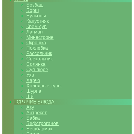
Бозбаш
Борщ
Бульоны
Капустняк
Крем-суп
Лагман
Минестроне
Окрошка
Похлебка
Рассольник
Свекольник
Солянка
Суп-пюре
Уха
Харчо
Холодные супы
Шурпа
Щи
ГОРЯЧИЕ БЛЮДА
Азу
Антрекот
Бабка
Бефстроганов
Бешбармак