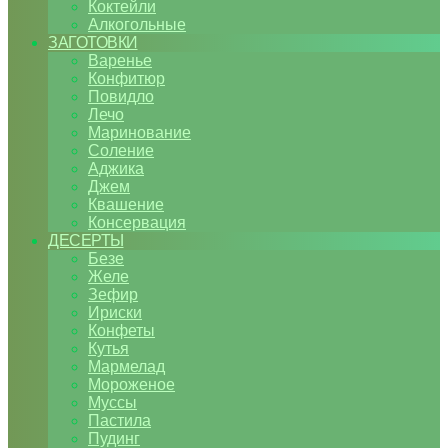
Коктейли
Алкогольные
ЗАГОТОВКИ
Варенье
Конфитюр
Повидло
Лечо
Маринование
Соление
Аджика
Джем
Квашение
Консервация
ДЕСЕРТЫ
Безе
Желе
Зефир
Ириски
Конфеты
Кутья
Мармелад
Мороженое
Муссы
Пастила
Пудинг