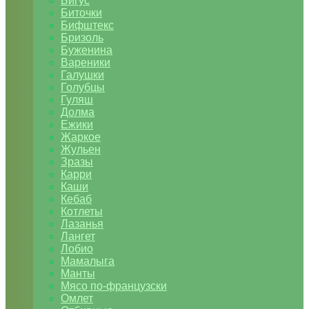
Бигус
Биточки
Бифштекс
Бризоль
Буженина
Вареники
Галушки
Голубцы
Гуляш
Долма
Ежики
Жаркое
Жульен
Зразы
Карри
Каши
Кебаб
Котлеты
Лазанья
Лангет
Лобио
Мамалыга
Манты
Мясо по-французски
Омлет