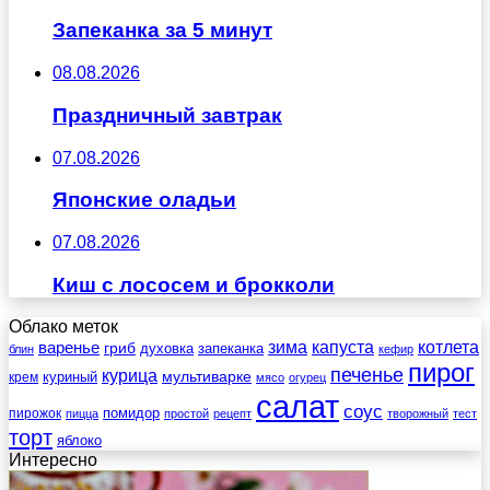
Запеканка за 5 минут
08.08.2026
Праздничный завтрак
07.08.2026
Японские оладьи
07.08.2026
Киш с лососем и брокколи
Облако меток
зима
котлета
варенье
капуста
гриб
духовка
запеканка
блин
кефир
пирог
печенье
курица
мультиварке
куриный
крем
мясо
огурец
салат
соус
помидор
пирожок
пицца
простой
рецепт
творожный
тест
торт
яблоко
Интересно