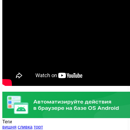
Теги
вишня
сливка
торт