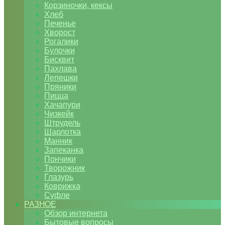
Корзиночки, кексы
Хлеб
Печенье
Хворост
Рогалики
Булочки
Бисквит
Пахлава
Лепешки
Пряники
Пицца
Хачапури
Чизкейк
Штрудель
Шарлотка
Манник
Запеканка
Пончики
Творожник
Глазурь
Коврижка
Суфле
РАЗНОЕ
Обзор интернета
Бытовые вопросы