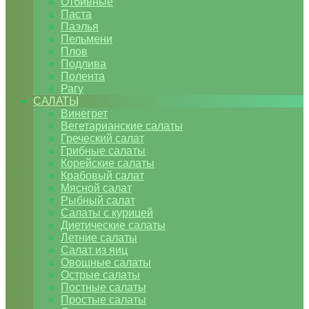
Отбивные
Паста
Паэлья
Пельмени
Плов
Подлива
Полента
Рагу
САЛАТЫ
Винегрет
Вегетарианские салаты
Греческий салат
Грибные салаты
Корейские салаты
Крабовый салат
Мясной салат
Рыбный салат
Салаты с курицей
Диетические салаты
Летние салаты
Салат из яиц
Овощные салаты
Острые салаты
Постные салаты
Простые салаты