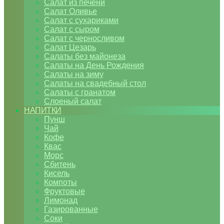
Салат из печени
Салат Оливье
Салат с сухариками
Салат с сыром
Салат с черносливом
Салат Цезарь
Салаты без майонеза
Салаты на День Рождения
Салаты на зиму
Салаты на свадебный стол
Салаты с гранатом
Слоеный салат
НАПИТКИ
Пунш
Чай
Кофе
Квас
Морс
Сбитень
Кисель
Компоты
Фруктовые
Лимонад
Газированные
Соки