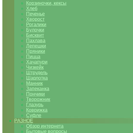
Корзиночки, кексы
Хлеб
Печенье
Хворост
Рогалики
Булочки
Бисквит
Пахлава
Лепешки
Пряники
Пицца
Хачапури
Чизкейк
Штрудель
Шарлотка
Манник
Запеканка
Пончики
Творожник
Глазурь
Коврижка
Суфле
РАЗНОЕ
Обзор интернета
Бытовые вопросы