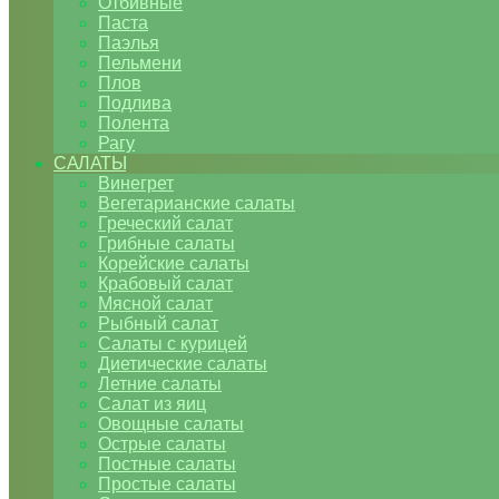
Отбивные
Паста
Паэлья
Пельмени
Плов
Подлива
Полента
Рагу
САЛАТЫ
Винегрет
Вегетарианские салаты
Греческий салат
Грибные салаты
Корейские салаты
Крабовый салат
Мясной салат
Рыбный салат
Салаты с курицей
Диетические салаты
Летние салаты
Салат из яиц
Овощные салаты
Острые салаты
Постные салаты
Простые салаты