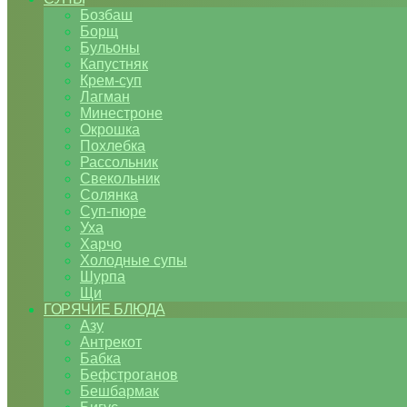
Бозбаш
Борщ
Бульоны
Капустняк
Крем-суп
Лагман
Минестроне
Окрошка
Похлебка
Рассольник
Свекольник
Солянка
Суп-пюре
Уха
Харчо
Холодные супы
Шурпа
Щи
ГОРЯЧИЕ БЛЮДА
Азу
Антрекот
Бабка
Бефстроганов
Бешбармак