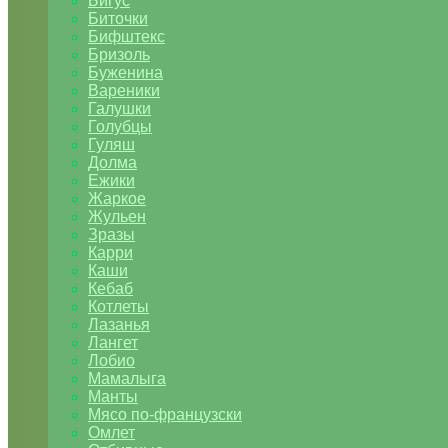
Бигус
Биточки
Бифштекс
Бризоль
Буженина
Вареники
Галушки
Голубцы
Гуляш
Долма
Ежики
Жаркое
Жульен
Зразы
Карри
Каши
Кебаб
Котлеты
Лазанья
Лангет
Лобио
Мамалыга
Манты
Мясо по-французски
Омлет