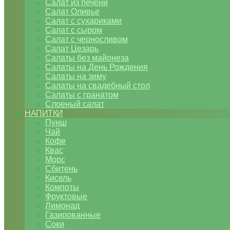
Салат из печени
Салат Оливье
Салат с сухариками
Салат с сыром
Салат с черносливом
Салат Цезарь
Салаты без майонеза
Салаты на День Рождения
Салаты на зиму
Салаты на свадебный стол
Салаты с гранатом
Слоеный салат
НАПИТКИ
Пунш
Чай
Кофе
Квас
Морс
Сбитень
Кисель
Компоты
Фруктовые
Лимонад
Газированные
Соки