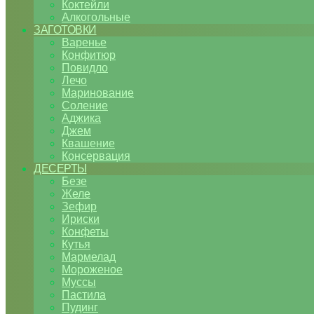
Коктейли
Алкогольные
ЗАГОТОВКИ
Варенье
Конфитюр
Повидло
Лечо
Маринование
Соление
Аджика
Джем
Квашение
Консервация
ДЕСЕРТЫ
Безе
Желе
Зефир
Ириски
Конфеты
Кутья
Мармелад
Мороженое
Муссы
Пастила
Пудинг