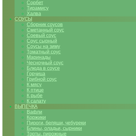
Сорбет
Тирамису
Халва
СОУСЫ
Сборник соусов
Сметанный соус
Соевый соус
Соус сырный
Соусы на зиму
Томатный соус
Маринады
Чесночный соус
Блюда в соусе
Горчица
Грибной соус
К мясу
К птице
К рыбе
К салату
ВЫПЕЧКА
Вафли
Коржики
Пироги, беляши, чебуреки
Блины, оладьи, сырники
Торты, пирожные