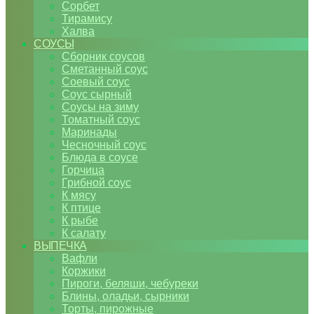
Сорбет
Тирамису
Халва
СОУСЫ
Сборник соусов
Сметанный соус
Соевый соус
Соус сырный
Соусы на зиму
Томатный соус
Маринады
Чесночный соус
Блюда в соусе
Горчица
Грибной соус
К мясу
К птице
К рыбе
К салату
ВЫПЕЧКА
Вафли
Коржики
Пироги, беляши, чебуреки
Блины, оладьи, сырники
Торты, пирожные