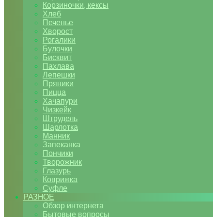
Корзиночки, кексы
Хлеб
Печенье
Хворост
Рогалики
Булочки
Бисквит
Пахлава
Лепешки
Пряники
Пицца
Хачапури
Чизкейк
Штрудель
Шарлотка
Манник
Запеканка
Пончики
Творожник
Глазурь
Коврижка
Суфле
РАЗНОЕ
Обзор интернета
Бытовые вопросы