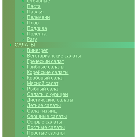
Отбивные
Паста
Паэлья
Пельмени
Плов
Подлива
Полента
Рагу
САЛАТЫ
Винегрет
Вегетарианские салаты
Греческий салат
Грибные салаты
Корейские салаты
Крабовый салат
Мясной салат
Рыбный салат
Салаты с курицей
Диетические салаты
Летние салаты
Салат из яиц
Овощные салаты
Острые салаты
Постные салаты
Простые салаты