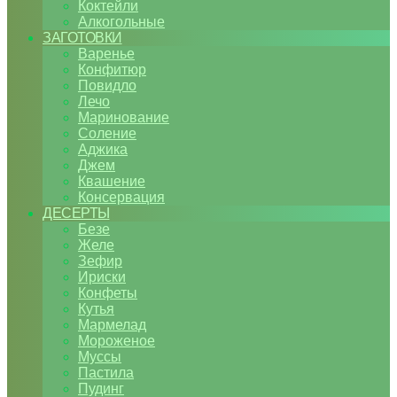
Коктейли
Алкогольные
ЗАГОТОВКИ
Варенье
Конфитюр
Повидло
Лечо
Маринование
Соление
Аджика
Джем
Квашение
Консервация
ДЕСЕРТЫ
Безе
Желе
Зефир
Ириски
Конфеты
Кутья
Мармелад
Мороженое
Муссы
Пастила
Пудинг