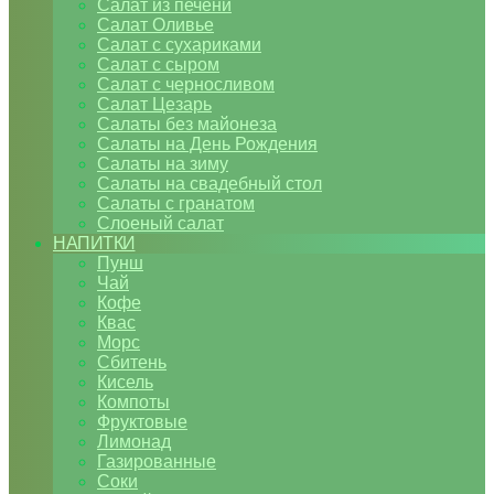
Салат из печени
Салат Оливье
Салат с сухариками
Салат с сыром
Салат с черносливом
Салат Цезарь
Салаты без майонеза
Салаты на День Рождения
Салаты на зиму
Салаты на свадебный стол
Салаты с гранатом
Слоеный салат
НАПИТКИ
Пунш
Чай
Кофе
Квас
Морс
Сбитень
Кисель
Компоты
Фруктовые
Лимонад
Газированные
Соки