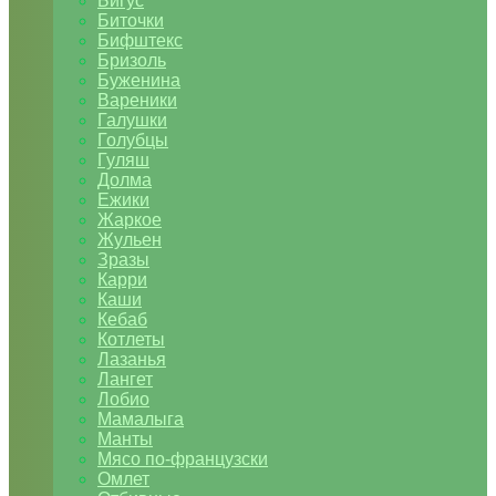
Бигус
Биточки
Бифштекс
Бризоль
Буженина
Вареники
Галушки
Голубцы
Гуляш
Долма
Ежики
Жаркое
Жульен
Зразы
Карри
Каши
Кебаб
Котлеты
Лазанья
Лангет
Лобио
Мамалыга
Манты
Мясо по-французски
Омлет