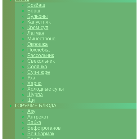
Бозбаш
Борщ
Бульоны
Капустняк
Крем-суп
Лагман
Минестроне
Окрошка
Похлебка
Рассольник
Свекольник
Солянка
Суп-пюре
Уха
Харчо
Холодные супы
Шурпа
Щи
ГОРЯЧИЕ БЛЮДА
Азу
Антрекот
Бабка
Бефстроганов
Бешбармак