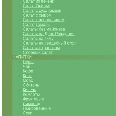
Салат из печени
Салат Оливье
Салат с сухариками
Салат с сыром
Салат с черносливом
Салат Цезарь
Салаты без майонеза
Салаты на День Рождения
Салаты на зиму
Салаты на свадебный стол
Салаты с гранатом
Слоеный салат
НАПИТКИ
Пунш
Чай
Кофе
Квас
Морс
Сбитень
Кисель
Компоты
Фруктовые
Лимонад
Газированные
Соки