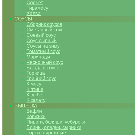
Сорбет
Тирамису
Халва
СОУСЫ
Сборник соусов
Сметанный соус
Соевый соус
Соус сырный
Соусы на зиму
Томатный соус
Маринады
Чесночный соус
Блюда в соусе
Горчица
Грибной соус
К мясу
К птице
К рыбе
К салату
ВЫПЕЧКА
Вафли
Коржики
Пироги, беляши, чебуреки
Блины, оладьи, сырники
Торты, пирожные