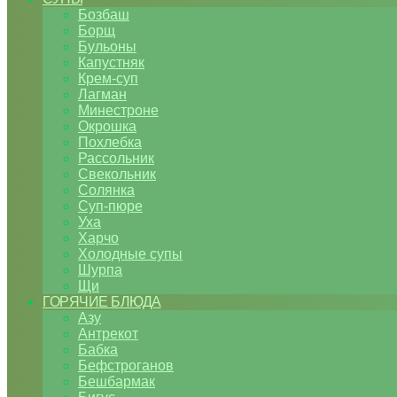
Бозбаш
Борщ
Бульоны
Капустняк
Крем-суп
Лагман
Минестроне
Окрошка
Похлебка
Рассольник
Свекольник
Солянка
Суп-пюре
Уха
Харчо
Холодные супы
Шурпа
Щи
ГОРЯЧИЕ БЛЮДА
Азу
Антрекот
Бабка
Бефстроганов
Бешбармак