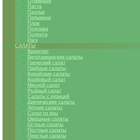
Отбивные
Паста
Паэлья
Пельмени
Плов
Подлива
Полента
Рагу
САЛАТЫ
Винегрет
Вегетарианские салаты
Греческий салат
Грибные салаты
Корейские салаты
Крабовый салат
Мясной салат
Рыбный салат
Салаты с курицей
Диетические салаты
Летние салаты
Салат из яиц
Овощные салаты
Острые салаты
Постные салаты
Простые салаты