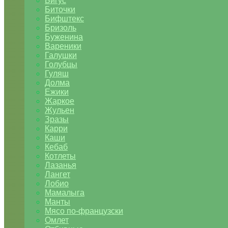
Бигус
Биточки
Бифштекс
Бризоль
Буженина
Вареники
Галушки
Голубцы
Гуляш
Долма
Ежики
Жаркое
Жульен
Зразы
Карри
Каши
Кебаб
Котлеты
Лазанья
Лангет
Лобио
Мамалыга
Манты
Мясо по-французски
Омлет