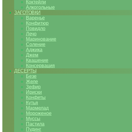
Коктейли
Алкогольные
ЗАГОТОВКИ
Варенье
Конфитюр
Повидло
Лечо
Маринование
Соление
Аджика
Джем
Квашение
Консервация
ДЕСЕРТЫ
Безе
Желе
Зефир
Ириски
Конфеты
Кутья
Мармелад
Мороженое
Муссы
Пастила
Пудинг