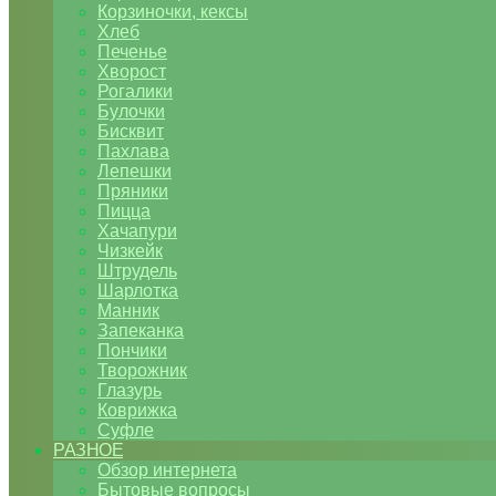
Корзиночки, кексы
Хлеб
Печенье
Хворост
Рогалики
Булочки
Бисквит
Пахлава
Лепешки
Пряники
Пицца
Хачапури
Чизкейк
Штрудель
Шарлотка
Манник
Запеканка
Пончики
Творожник
Глазурь
Коврижка
Суфле
РАЗНОЕ
Обзор интернета
Бытовые вопросы