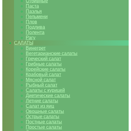
Отбивные
Паста
Паэлья
Пельмени
Плов
Подлива
Полента
Рагу
САЛАТЫ
Винегрет
Вегетарианские салаты
Греческий салат
Грибные салаты
Корейские салаты
Крабовый салат
Мясной салат
Рыбный салат
Салаты с курицей
Диетические салаты
Летние салаты
Салат из яиц
Овощные салаты
Острые салаты
Постные салаты
Простые салаты