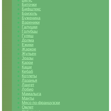
Бигус
Биточки
Бифштекс
Бризоль
Буженина
Вареники
Галушки
Голубцы
Гуляш
Долма
Ежики
Жаркое
Жульен
Зразы
Карри
Каши
Кебаб
Котлеты
Лазанья
Лангет
Лобио
Мамалыга
Манты
Мясо по-французски
Омлет