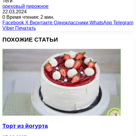
Теги
ореховый
пирожное
22.03.2024
0
Время чтения: 2 мин.
Facebook
X
Вконтакте
Одноклассники
WhatsApp
Telegram
Viber
Печатать
ПОХОЖИЕ СТАТЬИ
Торт из йогурта