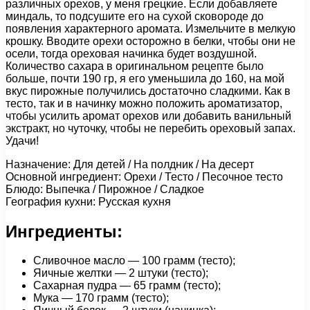
различных орехов, у меня грецкие. Если добавляете
миндаль, то подсушите его на сухой сковороде до
появления характерного аромата. Измельчите в мелкую
крошку. Вводите орехи осторожно в белки, чтобы они не
осели, тогда ореховая начинка будет воздушной.
Количество сахара в оригинальном рецепте было
больше, почти 190 гр, я его уменьшила до 160, на мой
вкус пирожные получились достаточно сладкими. Как в
тесто, так и в начинку можно положить ароматизатор,
чтобы усилить аромат орехов или добавить ванильный
экстракт, но чуточку, чтобы не перебить ореховый запах.
Удачи!
Назначение: Для детей / На полдник / На десерт
Основной ингредиент: Орехи / Тесто / Песочное тесто
Блюдо: Выпечка / Пирожное / Сладкое
География кухни: Русская кухня
Ингредиенты:
Сливочное масло — 100 грамм (тесто);
Яичные желтки — 2 штуки (тесто);
Сахарная пудра — 65 грамм (тесто);
Мука — 170 грамм (тесто);