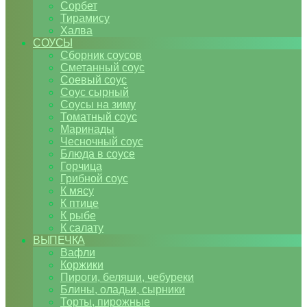
Сорбет
Тирамису
Халва
СОУСЫ
Сборник соусов
Сметанный соус
Соевый соус
Соус сырный
Соусы на зиму
Томатный соус
Маринады
Чесночный соус
Блюда в соусе
Горчица
Грибной соус
К мясу
К птице
К рыбе
К салату
ВЫПЕЧКА
Вафли
Коржики
Пироги, беляши, чебуреки
Блины, оладьи, сырники
Торты, пирожные