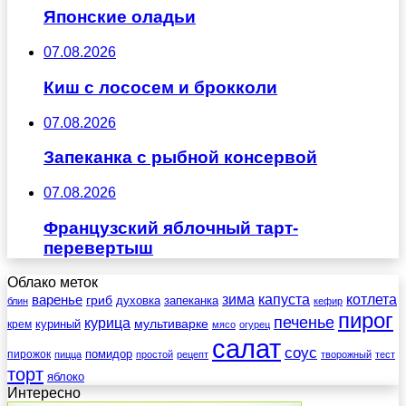
Японские оладьи
07.08.2026
Киш с лососем и брокколи
07.08.2026
Запеканка с рыбной консервой
07.08.2026
Французский яблочный тарт-
перевертыш
Облако меток
зима
котлета
варенье
капуста
гриб
духовка
запеканка
блин
кефир
пирог
печенье
курица
мультиварке
куриный
крем
мясо
огурец
салат
соус
помидор
пирожок
пицца
простой
рецепт
творожный
тест
торт
яблоко
Интересно