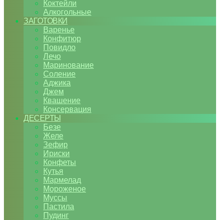
Коктейли
Алкогольные
ЗАГОТОВКИ
Варенье
Конфитюр
Повидло
Лечо
Маринование
Соление
Аджика
Джем
Квашение
Консервация
ДЕСЕРТЫ
Безе
Желе
Зефир
Ириски
Конфеты
Кутья
Мармелад
Мороженое
Муссы
Пастила
Пудинг