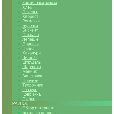
Корзиночки, кексы
Хлеб
Печенье
Хворост
Рогалики
Булочки
Бисквит
Пахлава
Лепешки
Пряники
Пицца
Хачапури
Чизкейк
Штрудель
Шарлотка
Манник
Запеканка
Пончики
Творожник
Глазурь
Коврижка
Суфле
РАЗНОЕ
Обзор интернета
Бытовые вопросы