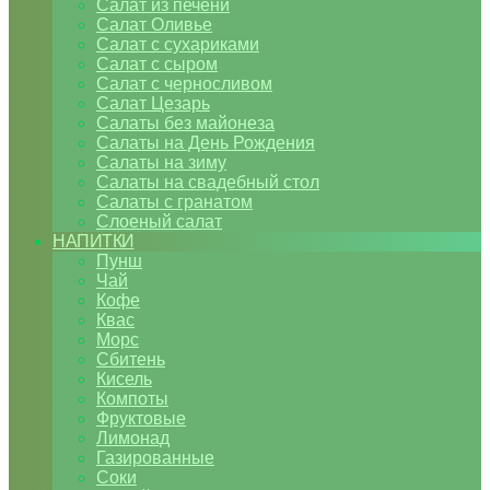
Салат из печени
Салат Оливье
Салат с сухариками
Салат с сыром
Салат с черносливом
Салат Цезарь
Салаты без майонеза
Салаты на День Рождения
Салаты на зиму
Салаты на свадебный стол
Салаты с гранатом
Слоеный салат
НАПИТКИ
Пунш
Чай
Кофе
Квас
Морс
Сбитень
Кисель
Компоты
Фруктовые
Лимонад
Газированные
Соки