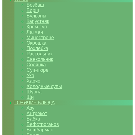
Бозбаш
Борщ
Бульоны
Капустняк
Крем-суп
Лагман
Минестроне
Окрошка
Похлебка
Рассольник
Свекольник
Солянка
Суп-пюре
Уха
Харчо
Холодные супы
Шурпа
Щи
ГОРЯЧИЕ БЛЮДА
Азу
Антрекот
Бабка
Бефстроганов
Бешбармак