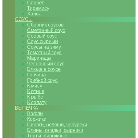
Сорбет
Тирамису
Халва
СОУСЫ
Сборник соусов
Сметанный соус
Соевый соус
Соус сырный
Соусы на зиму
Томатный соус
Маринады
Чесночный соус
Блюда в соусе
Горчица
Грибной соус
К мясу
К птице
К рыбе
К салату
ВЫПЕЧКА
Вафли
Коржики
Пироги, беляши, чебуреки
Блины, оладьи, сырники
Торты, пирожные