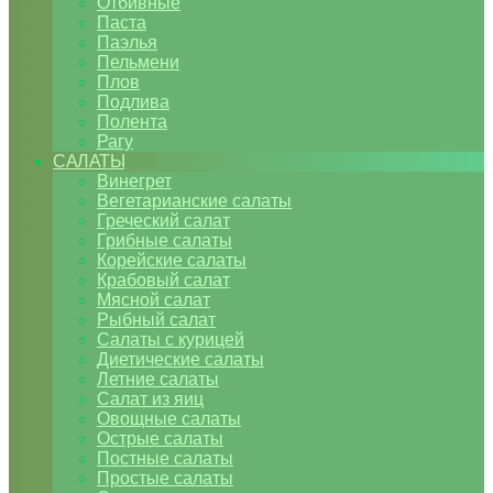
Отбивные
Паста
Паэлья
Пельмени
Плов
Подлива
Полента
Рагу
САЛАТЫ
Винегрет
Вегетарианские салаты
Греческий салат
Грибные салаты
Корейские салаты
Крабовый салат
Мясной салат
Рыбный салат
Салаты с курицей
Диетические салаты
Летние салаты
Салат из яиц
Овощные салаты
Острые салаты
Постные салаты
Простые салаты