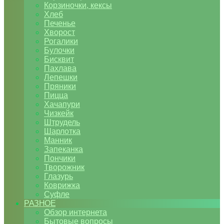
Корзиночки, кексы
Хлеб
Печенье
Хворост
Рогалики
Булочки
Бисквит
Пахлава
Лепешки
Пряники
Пицца
Хачапури
Чизкейк
Штрудель
Шарлотка
Манник
Запеканка
Пончики
Творожник
Глазурь
Коврижка
Суфле
РАЗНОЕ
Обзор интернета
Бытовые вопросы