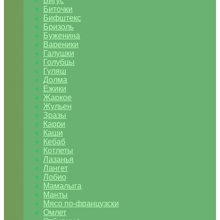
Бигус
Биточки
Бифштекс
Бризоль
Буженина
Вареники
Галушки
Голубцы
Гуляш
Долма
Ежики
Жаркое
Жульен
Зразы
Карри
Каши
Кебаб
Котлеты
Лазанья
Лангет
Лобио
Мамалыга
Манты
Мясо по-французски
Омлет