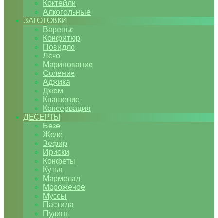
Коктейли
Алкогольные
ЗАГОТОВКИ
Варенье
Конфитюр
Повидло
Лечо
Маринование
Соление
Аджика
Джем
Квашение
Консервация
ДЕСЕРТЫ
Безе
Желе
Зефир
Ириски
Конфеты
Кутья
Мармелад
Мороженое
Муссы
Пастила
Пудинг