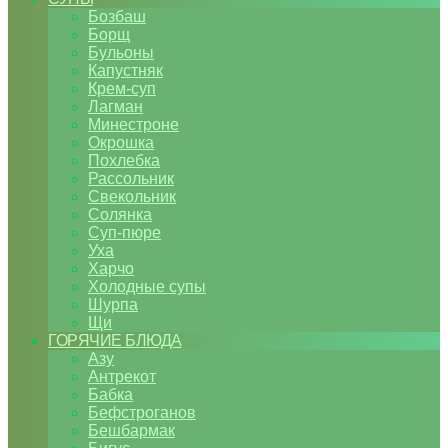
Бозбаш
Борщ
Бульоны
Капустняк
Крем-суп
Лагман
Минестроне
Окрошка
Похлебка
Рассольник
Свекольник
Солянка
Суп-пюре
Уха
Харчо
Холодные супы
Шурпа
Щи
ГОРЯЧИЕ БЛЮДА
Азу
Антрекот
Бабка
Бефстроганов
Бешбармак