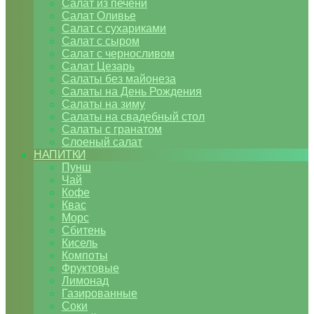
Салат из печени
Салат Оливье
Салат с сухариками
Салат с сыром
Салат с черносливом
Салат Цезарь
Салаты без майонеза
Салаты на День Рождения
Салаты на зиму
Салаты на свадебный стол
Салаты с гранатом
Слоеный салат
НАПИТКИ
Пунш
Чай
Кофе
Квас
Морс
Сбитень
Кисель
Компоты
Фруктовые
Лимонад
Газированные
Соки