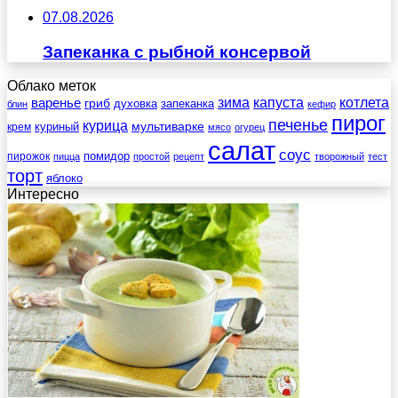
07.08.2026
Запеканка с рыбной консервой
Облако меток
зима
котлета
варенье
капуста
гриб
духовка
запеканка
блин
кефир
пирог
печенье
курица
мультиварке
куриный
крем
мясо
огурец
салат
соус
помидор
пирожок
пицца
простой
рецепт
творожный
тест
торт
яблоко
Интересно