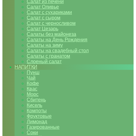
Салат из печени
Салат Оливье
Салат с сухариками
Салат с сыром
Салат с черносливом
Салат Цезарь
Салаты без майонеза
Салаты на День Рождения
Салаты на зиму
Салаты на свадебный стол
Салаты с гранатом
Слоеный салат
НАПИТКИ
Пунш
Чай
Кофе
Квас
Морс
Сбитень
Кисель
Компоты
Фруктовые
Лимонад
Газированные
Соки