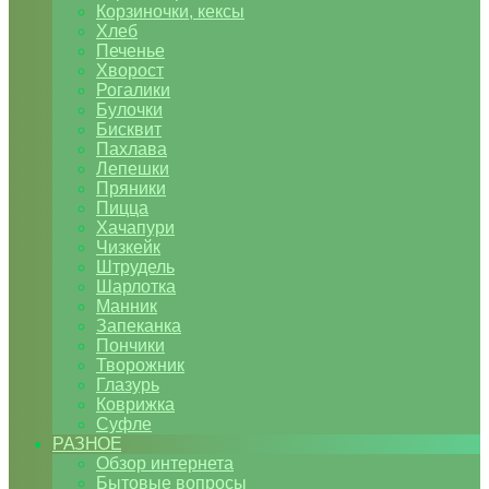
Корзиночки, кексы
Хлеб
Печенье
Хворост
Рогалики
Булочки
Бисквит
Пахлава
Лепешки
Пряники
Пицца
Хачапури
Чизкейк
Штрудель
Шарлотка
Манник
Запеканка
Пончики
Творожник
Глазурь
Коврижка
Суфле
РАЗНОЕ
Обзор интернета
Бытовые вопросы