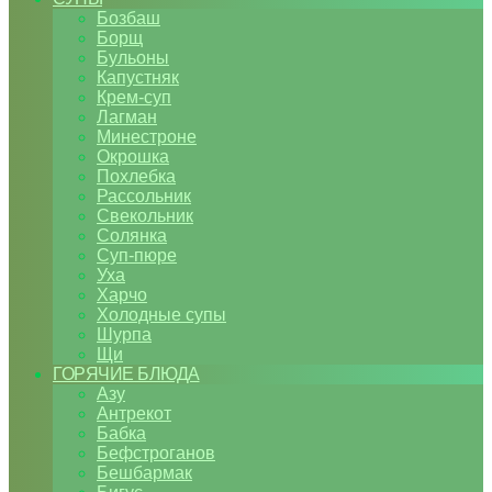
Бозбаш
Борщ
Бульоны
Капустняк
Крем-суп
Лагман
Минестроне
Окрошка
Похлебка
Рассольник
Свекольник
Солянка
Суп-пюре
Уха
Харчо
Холодные супы
Шурпа
Щи
ГОРЯЧИЕ БЛЮДА
Азу
Антрекот
Бабка
Бефстроганов
Бешбармак