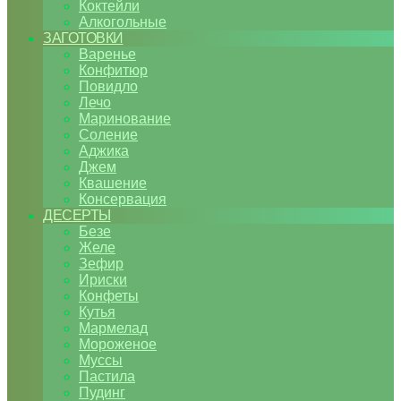
Коктейли
Алкогольные
ЗАГОТОВКИ
Варенье
Конфитюр
Повидло
Лечо
Маринование
Соление
Аджика
Джем
Квашение
Консервация
ДЕСЕРТЫ
Безе
Желе
Зефир
Ириски
Конфеты
Кутья
Мармелад
Мороженое
Муссы
Пастила
Пудинг