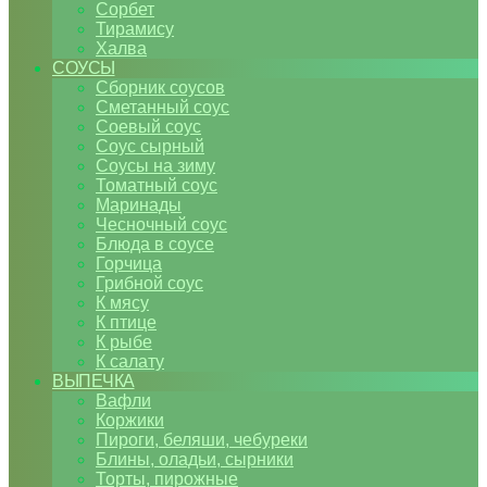
Сорбет
Тирамису
Халва
СОУСЫ
Сборник соусов
Сметанный соус
Соевый соус
Соус сырный
Соусы на зиму
Томатный соус
Маринады
Чесночный соус
Блюда в соусе
Горчица
Грибной соус
К мясу
К птице
К рыбе
К салату
ВЫПЕЧКА
Вафли
Коржики
Пироги, беляши, чебуреки
Блины, оладьи, сырники
Торты, пирожные