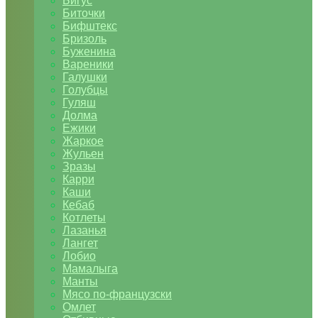
Бигус
Биточки
Бифштекс
Бризоль
Буженина
Вареники
Галушки
Голубцы
Гуляш
Долма
Ежики
Жаркое
Жульен
Зразы
Карри
Каши
Кебаб
Котлеты
Лазанья
Лангет
Лобио
Мамалыга
Манты
Мясо по-французски
Омлет