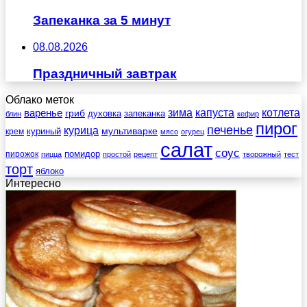
Запеканка за 5 минут
08.08.2026
Праздничный завтрак
Облако меток
зима
котлета
варенье
капуста
гриб
духовка
запеканка
блин
кефир
пирог
печенье
курица
мультиварке
куриный
крем
мясо
огурец
салат
соус
помидор
пирожок
пицца
простой
рецепт
творожный
тест
торт
яблоко
Интересно