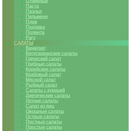
Отбивные
Паста
Паэлья
Пельмени
Плов
Подлива
Полента
Рагу
САЛАТЫ
Винегрет
Вегетарианские салаты
Греческий салат
Грибные салаты
Корейские салаты
Крабовый салат
Мясной салат
Рыбный салат
Салаты с курицей
Диетические салаты
Летние салаты
Салат из яиц
Овощные салаты
Острые салаты
Постные салаты
Простые салаты