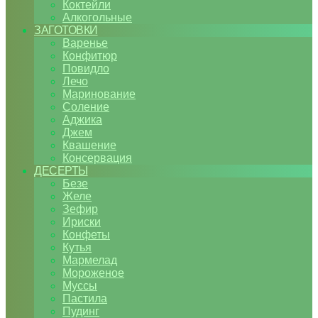
Коктейли
Алкогольные
ЗАГОТОВКИ
Варенье
Конфитюр
Повидло
Лечо
Маринование
Соление
Аджика
Джем
Квашение
Консервация
ДЕСЕРТЫ
Безе
Желе
Зефир
Ириски
Конфеты
Кутья
Мармелад
Мороженое
Муссы
Пастила
Пудинг