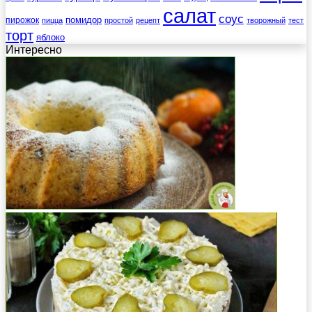
салат
соус
помидор
пирожок
пицца
простой
рецепт
творожный
тест
торт
яблоко
Интересно