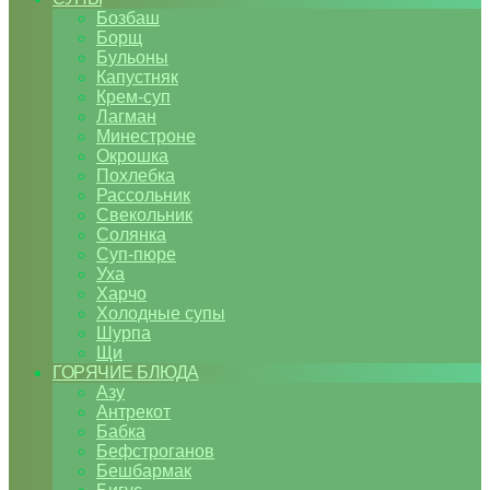
Бозбаш
Борщ
Бульоны
Капустняк
Крем-суп
Лагман
Минестроне
Окрошка
Похлебка
Рассольник
Свекольник
Солянка
Суп-пюре
Уха
Харчо
Холодные супы
Шурпа
Щи
ГОРЯЧИЕ БЛЮДА
Азу
Антрекот
Бабка
Бефстроганов
Бешбармак