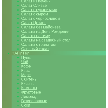
Салат из печени
Салат Оливье
Салат с сухариками
Салат с сыром
Салат с черносливом
Салат Цезарь
Салаты без майонеза
Салаты на День Рождения
Салаты на зиму
Салаты на свадебный стол
Салаты с гранатом
Слоеный салат
НАПИТКИ
Пунш
Чай
Кофе
Квас
Морс
Сбитень
Кисель
Компоты
Фруктовые
Лимонад
Газированные
Соки