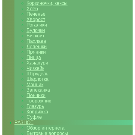
Корзиночки, кексы
Хлеб
Печенье
Хворост
Рогалики
Булочки
Бисквит
Пахлава
Лепешки
Пряники
Пицца
Хачапури
Чизкейк
Штрудель
Шарлотка
Манник
Запеканка
Пончики
Творожник
Глазурь
Коврижка
Суфле
РАЗНОЕ
Обзор интернета
Бытовые вопросы