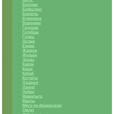
Бигус
Биточки
Бифштекс
Бризоль
Буженина
Вареники
Галушки
Голубцы
Гуляш
Долма
Ежики
Жаркое
Жульен
Зразы
Карри
Каши
Кебаб
Котлеты
Лазанья
Лангет
Лобио
Мамалыга
Манты
Мясо по-французски
Омлет