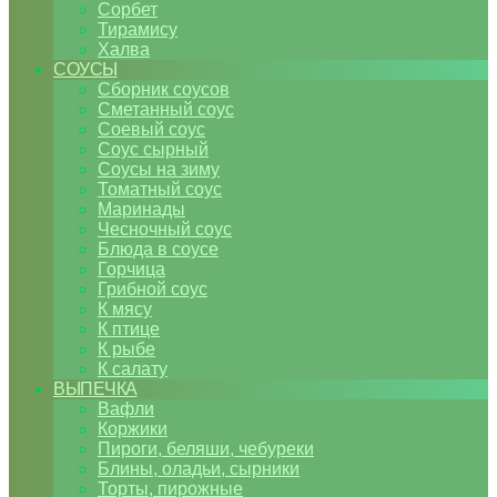
Сорбет
Тирамису
Халва
СОУСЫ
Сборник соусов
Сметанный соус
Соевый соус
Соус сырный
Соусы на зиму
Томатный соус
Маринады
Чесночный соус
Блюда в соусе
Горчица
Грибной соус
К мясу
К птице
К рыбе
К салату
ВЫПЕЧКА
Вафли
Коржики
Пироги, беляши, чебуреки
Блины, оладьи, сырники
Торты, пирожные