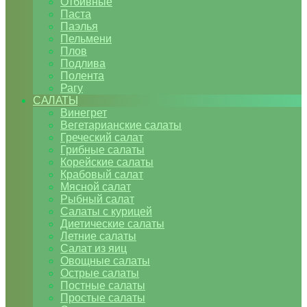
Отбивные
Паста
Паэлья
Пельмени
Плов
Подлива
Полента
Рагу
САЛАТЫ
Винегрет
Вегетарианские салаты
Греческий салат
Грибные салаты
Корейские салаты
Крабовый салат
Мясной салат
Рыбный салат
Салаты с курицей
Диетические салаты
Летние салаты
Салат из яиц
Овощные салаты
Острые салаты
Постные салаты
Простые салаты