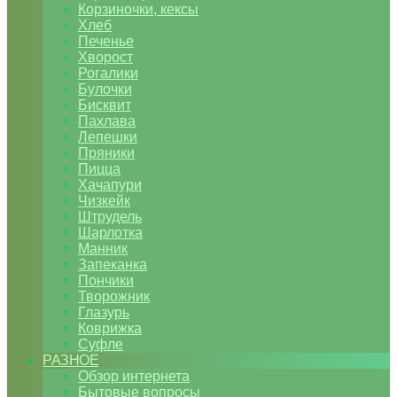
Корзиночки, кексы
Хлеб
Печенье
Хворост
Рогалики
Булочки
Бисквит
Пахлава
Лепешки
Пряники
Пицца
Хачапури
Чизкейк
Штрудель
Шарлотка
Манник
Запеканка
Пончики
Творожник
Глазурь
Коврижка
Суфле
РАЗНОЕ
Обзор интернета
Бытовые вопросы