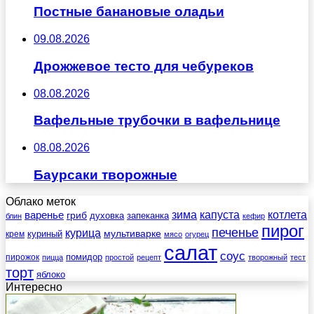
Постные банановые оладьи
09.08.2026
Дрожжевое тесто для чебуреков
08.08.2026
Вафельные трубочки в вафельнице
08.08.2026
Баурсаки творожные
Облако меток
зима
котлета
варенье
капуста
гриб
духовка
запеканка
блин
кефир
пирог
печенье
курица
мультиварке
куриный
крем
мясо
огурец
салат
соус
помидор
пирожок
пицца
простой
рецепт
творожный
тест
торт
яблоко
Интересно