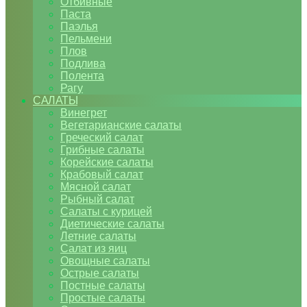
Отбивные
Паста
Паэлья
Пельмени
Плов
Подлива
Полента
Рагу
САЛАТЫ
Винегрет
Вегетарианские салаты
Греческий салат
Грибные салаты
Корейские салаты
Крабовый салат
Мясной салат
Рыбный салат
Салаты с курицей
Диетические салаты
Летние салаты
Салат из яиц
Овощные салаты
Острые салаты
Постные салаты
Простые салаты