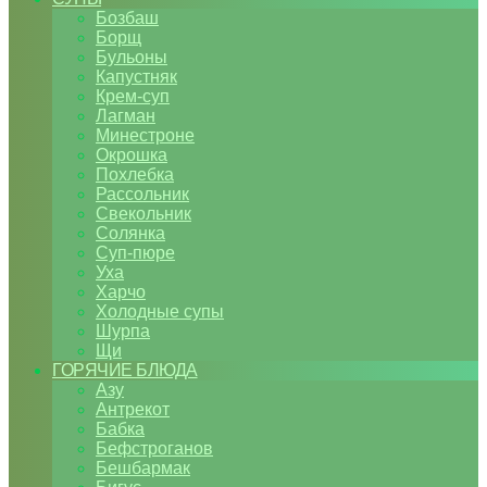
Бозбаш
Борщ
Бульоны
Капустняк
Крем-суп
Лагман
Минестроне
Окрошка
Похлебка
Рассольник
Свекольник
Солянка
Суп-пюре
Уха
Харчо
Холодные супы
Шурпа
Щи
ГОРЯЧИЕ БЛЮДА
Азу
Антрекот
Бабка
Бефстроганов
Бешбармак