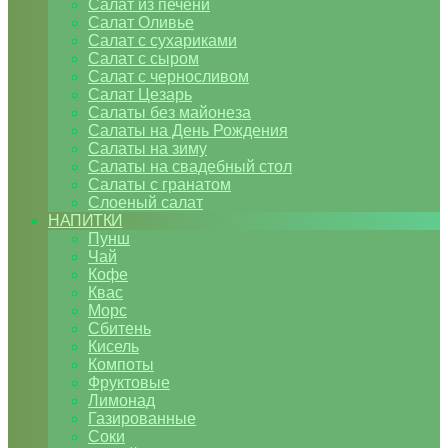
Салат из печени
Салат Оливье
Салат с сухариками
Салат с сыром
Салат с черносливом
Салат Цезарь
Салаты без майонеза
Салаты на День Рождения
Салаты на зиму
Салаты на свадебный стол
Салаты с гранатом
Слоеный салат
НАПИТКИ
Пунш
Чай
Кофе
Квас
Морс
Сбитень
Кисель
Компоты
Фруктовые
Лимонад
Газированные
Соки