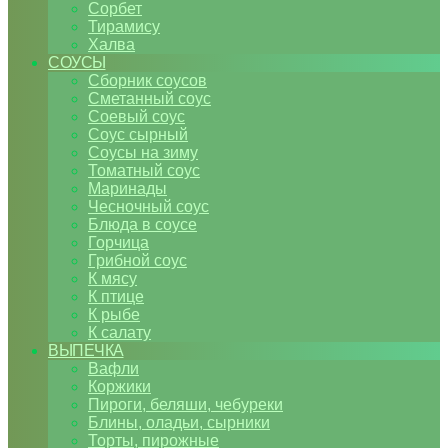
Сорбет
Тирамису
Халва
СОУСЫ
Сборник соусов
Сметанный соус
Соевый соус
Соус сырный
Соусы на зиму
Томатный соус
Маринады
Чесночный соус
Блюда в соусе
Горчица
Грибной соус
К мясу
К птице
К рыбе
К салату
ВЫПЕЧКА
Вафли
Коржики
Пироги, беляши, чебуреки
Блины, оладьи, сырники
Торты, пирожные