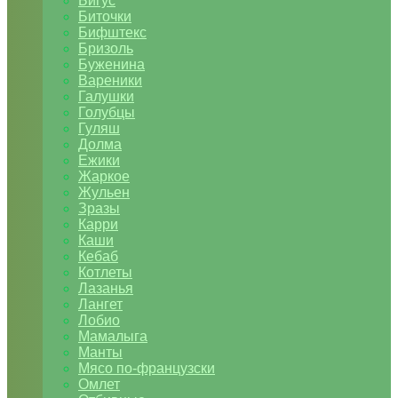
Бигус
Биточки
Бифштекс
Бризоль
Буженина
Вареники
Галушки
Голубцы
Гуляш
Долма
Ежики
Жаркое
Жульен
Зразы
Карри
Каши
Кебаб
Котлеты
Лазанья
Лангет
Лобио
Мамалыга
Манты
Мясо по-французски
Омлет