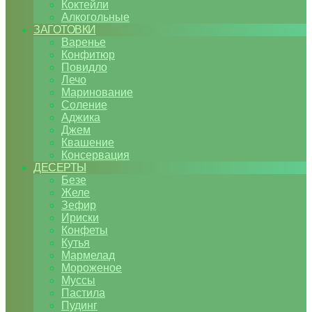
Коктейли
Алкогольные
ЗАГОТОВКИ
Варенье
Конфитюр
Повидло
Лечо
Маринование
Соление
Аджика
Джем
Квашение
Консервация
ДЕСЕРТЫ
Безе
Желе
Зефир
Ириски
Конфеты
Кутья
Мармелад
Мороженое
Муссы
Пастила
Пудинг