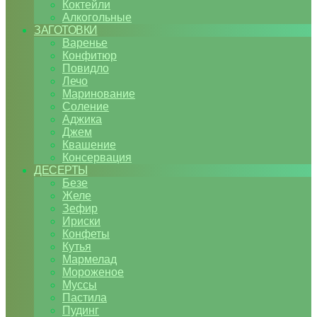
Коктейли
Алкогольные
ЗАГОТОВКИ
Варенье
Конфитюр
Повидло
Лечо
Маринование
Соление
Аджика
Джем
Квашение
Консервация
ДЕСЕРТЫ
Безе
Желе
Зефир
Ириски
Конфеты
Кутья
Мармелад
Мороженое
Муссы
Пастила
Пудинг