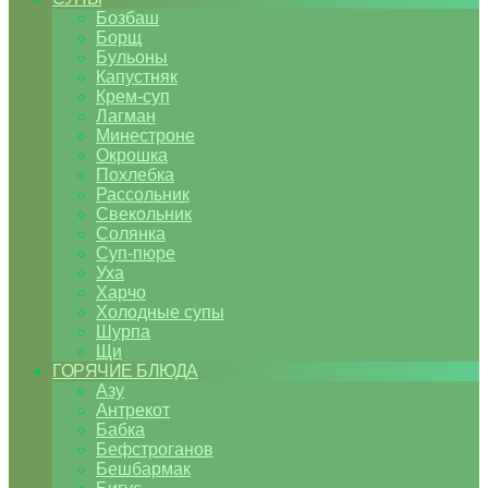
Бозбаш
Борщ
Бульоны
Капустняк
Крем-суп
Лагман
Минестроне
Окрошка
Похлебка
Рассольник
Свекольник
Солянка
Суп-пюре
Уха
Харчо
Холодные супы
Шурпа
Щи
ГОРЯЧИЕ БЛЮДА
Азу
Антрекот
Бабка
Бефстроганов
Бешбармак