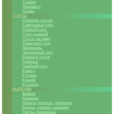
Сорбет
Тирамису
Халва
СОУСЫ
Сборник соусов
Сметанный соус
Соевый соус
Соус сырный
Соусы на зиму
Томатный соус
Маринады
Чесночный соус
Блюда в соусе
Горчица
Грибной соус
К мясу
К птице
К рыбе
К салату
ВЫПЕЧКА
Вафли
Коржики
Пироги, беляши, чебуреки
Блины, оладьи, сырники
Торты, пирожные