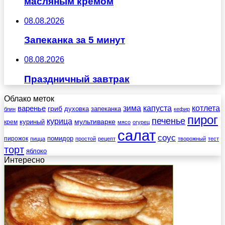
масляным кремом
08.08.2026
Запеканка за 5 минут
08.08.2026
Праздничный завтрак
Облако меток
зима
котлета
варенье
капуста
гриб
духовка
запеканка
блин
кефир
пирог
печенье
курица
мультиварке
куриный
крем
мясо
огурец
салат
соус
помидор
пирожок
пицца
простой
рецепт
творожный
тест
торт
яблоко
Интересно