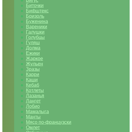
Бигус
Биточки
Бифштекс
Бризоль
Буженина
Вареники
Галушки
Голубцы
Гуляш
Долма
Ежики
Жаркое
Жульен
Зразы
Карри
Каши
Кебаб
Котлеты
Лазанья
Лангет
Лобио
Мамалыга
Манты
Мясо по-французски
Омлет