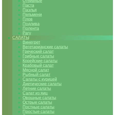
Отбивные
Паста
Паэлья
Пельмени
Плов
Подлива
Полента
Рагу
САЛАТЫ
Винегрет
Вегетарианские салаты
Греческий салат
Грибные салаты
Корейские салаты
Крабовый салат
Мясной салат
Рыбный салат
Салаты с курицей
Диетические салаты
Летние салаты
Салат из яиц
Овощные салаты
Острые салаты
Постные салаты
Простые салаты