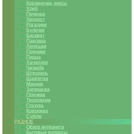
Корзиночки, кексы
Хлеб
Печенье
Хворост
Рогалики
Булочки
Бисквит
Пахлава
Лепешки
Пряники
Пицца
Хачапури
Чизкейк
Штрудель
Шарлотка
Манник
Запеканка
Пончики
Творожник
Глазурь
Коврижка
Суфле
РАЗНОЕ
Обзор интернета
Бытовые вопросы