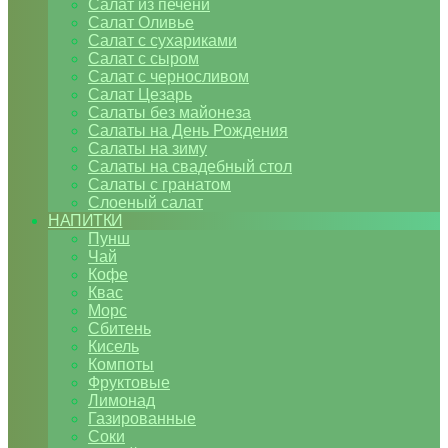
Салат из печени
Салат Оливье
Салат с сухариками
Салат с сыром
Салат с черносливом
Салат Цезарь
Салаты без майонеза
Салаты на День Рождения
Салаты на зиму
Салаты на свадебный стол
Салаты с гранатом
Слоеный салат
НАПИТКИ
Пунш
Чай
Кофе
Квас
Морс
Сбитень
Кисель
Компоты
Фруктовые
Лимонад
Газированные
Соки